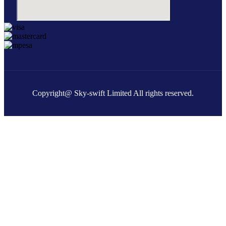
Copyright@ Sky-swift Limited All rights reserved.