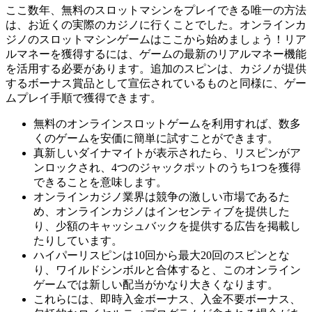
ここ数年、無料のスロットマシンをプレイできる唯一の方法
は、お近くの実際のカジノに行くことでした。オンラインカ
ジノのスロットマシンゲームはここから始めましょう！リア
ルマネーを獲得するには、ゲームの最新のリアルマネー機能
を活用する必要があります。追加のスピンは、カジノが提供
するボーナス賞品として宣伝されているものと同様に、ゲー
ムプレイ手順で獲得できます。
無料のオンラインスロットゲームを利用すれば、数多
くのゲームを安価に簡単に試すことができます。
真新しいダイナマイトが表示されたら、リスピンがア
ンロックされ、4つのジャックポットのうち1つを獲得
できることを意味します。
オンラインカジノ業界は競争の激しい市場であるた
め、オンラインカジノはインセンティブを提供した
り、少額のキャッシュバックを提供する広告を掲載し
たりしています。
ハイパーリスピンは10回から最大20回のスピンとな
り、ワイルドシンボルと合体すると、このオンライン
ゲームでは新しい配当がかなり大きくなります。
これらには、即時入金ボーナス、入金不要ボーナス、