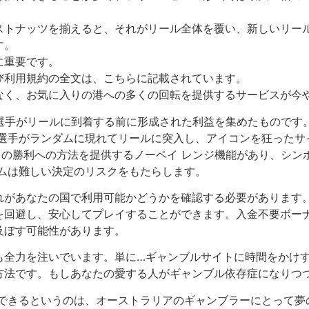
ストナッツを揃えると、それがリール全体を覆い、新しいリー
す。
に重要です。
び利用規約の全文は、こちらに記載されています。
なく、お気に入りの港への多くの回転を提供するサービスが今
ー選手がリールに到着する前に形成された利益を集めたものです
選手がランダムに現れてリールに突入し、アイコンを狂ったサ
 通りの勝利への方法を提供するノーペイ レンジ機能があり、シ
ームは難しい決定のリスクをもたらします。
れがあなたの国で利用可能かどうかを確認する必要があります
を回避し、安心してプレイすることができます。入金不要ボー
及ぼす可能性があります。
も全力を注いでいます。単に…ギャンブルサイトに時間をかけ
方法です。もしあなたの愛する人がギャンブル依存症になりつ
得できるというのは、オーストラリアのギャンブラーにとって