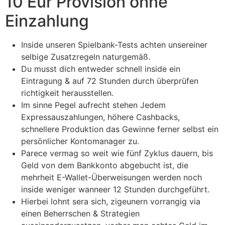
10 Eur Provision ohne
Einzahlung
Inside unseren Spielbank-Tests achten unsereiner
selbige Zusatzregeln naturgemäß.
Du musst dich entweder schnell inside ein
Eintragung & auf 72 Stunden durch überprüfen
richtigkeit herausstellen.
Im sinne Pegel aufrecht stehen Jedem
Expressauszahlungen, höhere Cashbacks,
schnellere Produktion das Gewinne ferner selbst ein
persönlicher Kontomanager zu.
Parece vermag so weit wie fünf Zyklus dauern, bis
Geld von dem Bankkonto abgebucht ist, die
mehrheit E-Wallet-Überweisungen werden noch
inside weniger wanneer 12 Stunden durchgeführt.
Hierbei lohnt sera sich, zigeunern vorrangig via
einen Beherrschen & Strategien