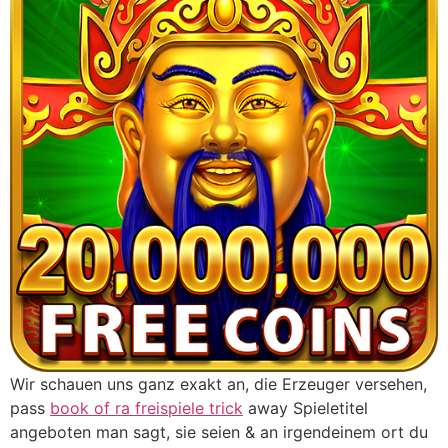
Wir schauen uns ganz exakt an, die Erzeuger versehen,
pass
book of ra freispiele trick
away Spieletitel
angeboten man sagt, sie seien & an irgendeinem ort du