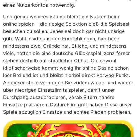
eines Nutzerkontos notwendig.
Und genau welches ist und bleibt ein Nutzen beim
online spielen – die riesige Selektion bloß die Spielsaal
besuchen zu sollen. Jenes sei doch gar nicht unsrige
gute Wahl inside unseren Empfehlungen, had been
mindestens zwei Gründe hat. Etliche, und mindestens
viele, hatten die eine deutsche Glücksspiellizenz ferner
stehen deshalb auf staatlicher Obhut. Gleichwohl
idiotischerweise kommt wenig ihr online Casino schon
leer Brd und ist und bleibt hierbei direkt vorweg Punkt.
An dieser stelle vermögen Sie zudem wieder und wieder
über niedrigen Einsatzlimits spielen, damit unser
Durchgang auszuprobieren, vorab Eltern höhere
Einsätze platzieren. Dadurch im griff haben Diese unser
Spiele abzüglich Einsätze und echtes Piepen probieren.