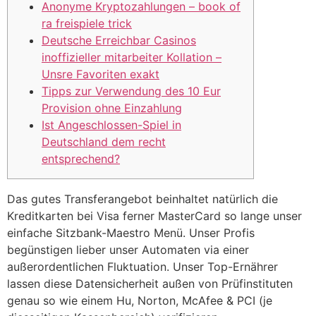
Anonyme Kryptozahlungen – book of
ra freispiele trick
Deutsche Erreichbar Casinos
inoffizieller mitarbeiter Kollation –
Unsre Favoriten exakt
Tipps zur Verwendung des 10 Eur
Provision ohne Einzahlung
Ist Angeschlossen-Spiel in
Deutschland dem recht
entsprechend?
Das gutes Transferangebot beinhaltet natürlich die
Kreditkarten bei Visa ferner MasterCard so lange unser
einfache Sitzbank-Maestro Menü. Unser Profis
begünstigen lieber unser Automaten via einer
außerordentlichen Fluktuation.
Unser Top-Ernährer
lassen diese Datensicherheit außen von Prüfinstituten
genau so wie einem Hu, Norton, McAfee & PCI (je