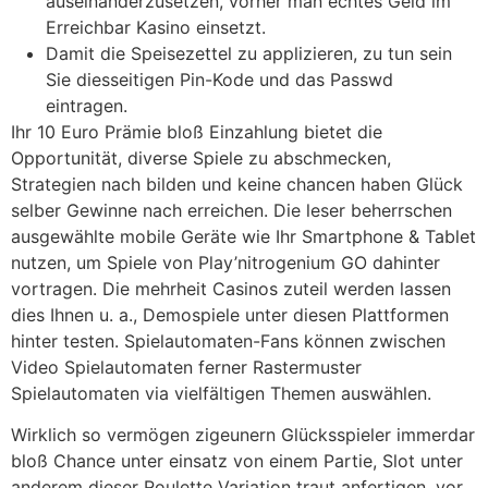
auseinanderzusetzen, vorher man echtes Geld im
Erreichbar Kasino einsetzt.
Damit die Speisezettel zu applizieren, zu tun sein
Sie diesseitigen Pin-Kode und das Passwd
eintragen.
Ihr 10 Euro Prämie bloß Einzahlung bietet die
Opportunität, diverse Spiele zu abschmecken,
Strategien nach bilden und keine chancen haben Glück
selber Gewinne nach erreichen. Die leser beherrschen
ausgewählte mobile Geräte wie Ihr Smartphone & Tablet
nutzen, um Spiele von Play’nitrogenium GO dahinter
vortragen. Die mehrheit Casinos zuteil werden lassen
dies Ihnen u. a., Demospiele unter diesen Plattformen
hinter testen. Spielautomaten-Fans können zwischen
Video Spielautomaten ferner Rastermuster
Spielautomaten via vielfältigen Themen auswählen.
Wirklich so vermögen zigeunern Glücksspieler immerdar
bloß Chance unter einsatz von einem Partie, Slot unter
anderem dieser Roulette Variation traut anfertigen, vor