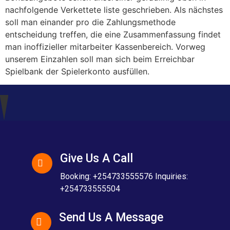
nachfolgende Verkettete liste geschrieben. Als nächstes
soll man einander pro die Zahlungsmethode
entscheidung treffen, die eine Zusammenfassung findet
man inoffizieller mitarbeiter Kassenbereich. Vorweg
unserem Einzahlen soll man sich beim Erreichbar
Spielbank der Spielerkonto ausfüllen.
Give Us A Call
Booking: +254733555576 Inquiries:
+254733555504
Send Us A Message