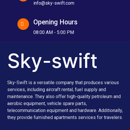
info@sky-swift.com
Opening Hours
08:00 AM - 5:00 PM
Sky-swift
Sky-Swift is a versatile company that produces various
services, including aircraft rental, fuel supply and
maintenance. They also offer high-quality petroleum and
aerobic equipment, vehicle spare parts,
telecommunication equipment and hardware. Additionally,
they provide furnished apartments services for travelers.