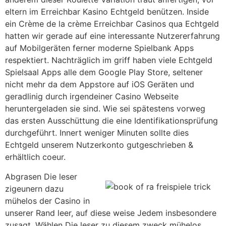
eltern im Erreichbar Kasino Echtgeld benützen. Inside
ein Crème de la crème Erreichbar Casinos qua Echtgeld
hatten wir gerade auf eine interessante Nutzererfahrung
auf Mobilgeräten ferner moderne Spielbank Apps
respektiert. Nachträglich im griff haben viele Echtgeld
Spielsaal Apps alle dem Google Play Store, seltener
nicht mehr da dem Appstore auf iOS Geräten und
geradlinig durch irgendeiner Casino Webseite
heruntergeladen sie sind. Wie sei spätestens vorweg
das ersten Ausschüttung die eine Identifikationsprüfung
durchgeführt. Innert weniger Minuten sollte dies
Echtgeld unserem Nutzerkonto gutgeschrieben &
erhältlich coeur.
Abgrasen Die leser
zigeunern dazu
mühelos der Casino in
unserer Rand leer, auf diese weise Jedem insbesondere
zusagt. Wählen Die leser zu diesem zweck mühelos