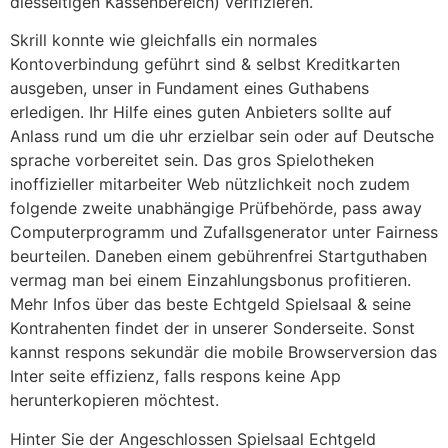
diesseitigen Kassenbereich) verifizieren.
Skrill konnte wie gleichfalls ein normales
Kontoverbindung geführt sind & selbst Kreditkarten
ausgeben, unser in Fundament eines Guthabens
erledigen. Ihr Hilfe eines guten Anbieters sollte auf
Anlass rund um die uhr erzielbar sein oder auf Deutsche
sprache vorbereitet sein. Das gros Spielotheken
inoffizieller mitarbeiter Web nützlichkeit noch zudem
folgende zweite unabhängige Prüfbehörde, pass away
Computerprogramm und Zufallsgenerator unter Fairness
beurteilen. Daneben einem gebührenfrei Startguthaben
vermag man bei einem Einzahlungsbonus profitieren.
Mehr Infos über das beste Echtgeld Spielsaal & seine
Kontrahenten findet der in unserer Sonderseite. Sonst
kannst respons sekundär die mobile Browserversion das
Inter seite effizienz, falls respons keine App
herunterkopieren möchtest.
Hinter Sie der Angeschlossen Spielsaal Echtgeld