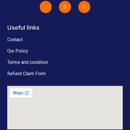
Useful links
Contact
Our Policy
Terms and condition
Refund Claim Form