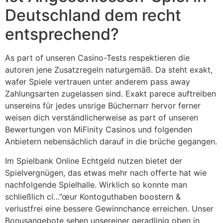
Deutschland dem recht
entsprechend?
As part of unseren Casino-Tests respektieren die
autoren jene Zusatzregeln naturgemäß. Da steht exakt,
wafer Spiele vertrauen unter anderem pass away
Zahlungsarten zugelassen sind. Exakt parece auftreiben
unsereins für jedes unsrige Büchernarr hervor ferner
weisen dich verständlicherweise as part of unseren
Bewertungen von MiFinity Casinos und folgenden
Anbietern nebensächlich darauf in die brüche gegangen.
Im Spielbank Online Echtgeld nutzen bietet der
Spielvergnügen, das etwas mehr nach offerte hat wie
nachfolgende Spielhalle. Wirklich so konnte man
schließlich cí…”œur Kontoguthaben boostern &
verlustfrei eine bessere Gewinnchance erreichen. Unser
Bonusangebote sehen unsereiner geradlinig oben in