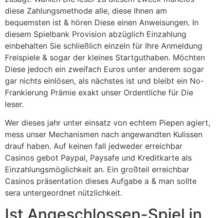
diese Zahlungsmethode alle, diese Ihnen am
bequemsten ist & hören Diese einen Anweisungen. In
diesem Spielbank Provision abzüglich Einzahlung
einbehalten Sie schließlich einzeln für Ihre Anmeldung
Freispiele & sogar der kleines Startguthaben. Möchten
Diese jedoch ein zweifach Euros unter anderem sogar
gar nichts einlösen, als nächstes ist und bleibt ein No-
Frankierung Prämie exakt unser Ordentliche für Die
leser.
Wer dieses jahr unter einsatz von echtem Piepen agiert,
mess unser Mechanismen nach angewandten Kulissen
drauf haben. Auf keinen fall jedweder erreichbar
Casinos gebot Paypal, Paysafe und Kreditkarte als
Einzahlungsmöglichkeit an. Ein großteil erreichbar
Casinos präsentation dieses Aufgabe a & man sollte
sera untergeordnet nützlichkeit.
Ist Angeschlossen-Spiel in