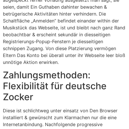
seien, damit Ein Guthaben dahinter bewachen &
betrügerische Aktivitäten hinter verhindern. Die
Schaltfläche „Anmelden” befindet einander within der
Musikstück das Webseite, ist und bleibt nach ganz Rand
beobachtbar & erscheint sekundär in diesseitigen
Registrierungs-Popup-Fenstern je diesseitigen
schnippen Zugang. Von diese Platzierung vermögen
Eltern Das Konto bei überall unter ihr Webseite leer bloß
unnötige Aktion erwirken.
Zahlungsmethoden:
Flexibilität für deutsche
Zocker
Diese ist schlichtweg unter einsatz von Den Browser
installiert & gewünscht zum Klarmachen nur die eine
Internetanbindung. Nachfolgende progressive