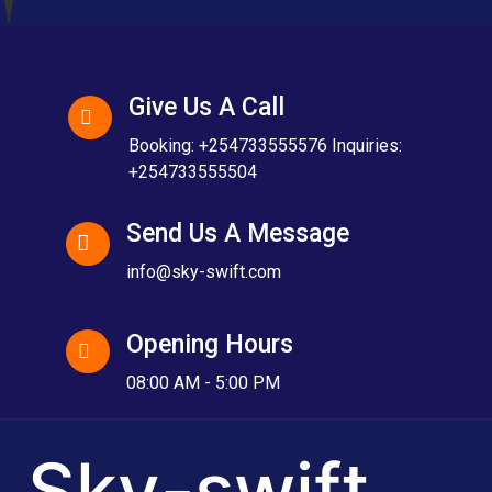
Give Us A Call
Booking: +254733555576 Inquiries:
+254733555504
Send Us A Message
info@sky-swift.com
Opening Hours
08:00 AM - 5:00 PM
Sky-swift