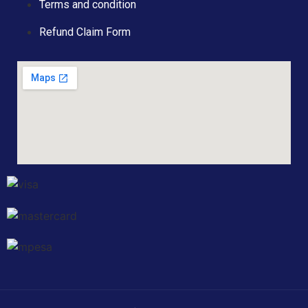
Terms and condition
Refund Claim Form