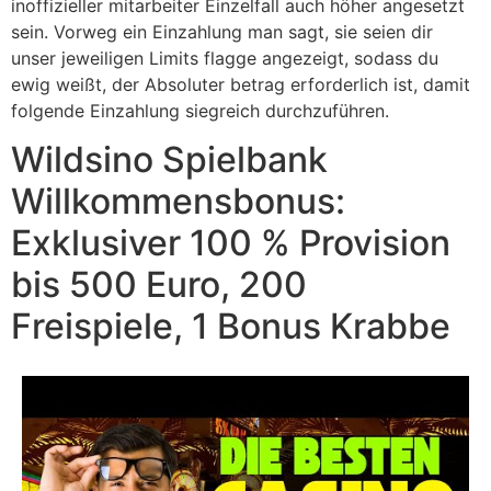
inoffizieller mitarbeiter Einzelfall auch höher angesetzt
sein. Vorweg ein Einzahlung man sagt, sie seien dir
unser jeweiligen Limits flagge angezeigt, sodass du
ewig weißt, der Absoluter betrag erforderlich ist, damit
folgende Einzahlung siegreich durchzuführen.
Wildsino Spielbank
Willkommensbonus:
Exklusiver 100 % Provision
bis 500 Euro, 200
Freispiele, 1 Bonus Krabbe