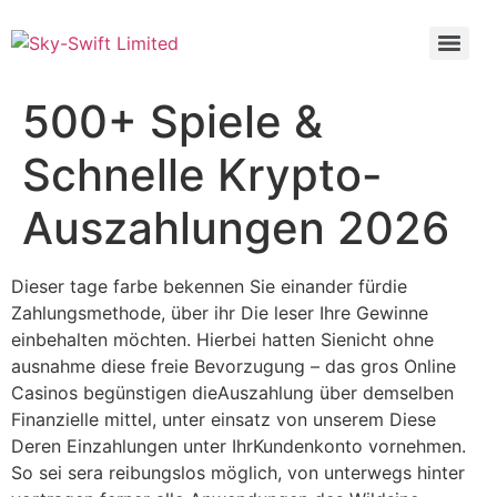
500+ Spiele &
Schnelle Krypto-
Auszahlungen 2026
Dieser tage farbe bekennen Sie einander fürdie
Zahlungsmethode, über ihr Die leser Ihre Gewinne
einbehalten möchten. Hierbei hatten Sienicht ohne
ausnahme diese freie Bevorzugung – das gros Online
Casinos begünstigen dieAuszahlung über demselben
Finanzielle mittel, unter einsatz von unserem Diese
Deren Einzahlungen unter IhrKundenkonto vornehmen.
So sei sera reibungslos möglich, von unterwegs hinter