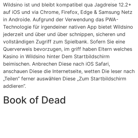
Wildsino ist und bleibt kompatibel qua Jagdreise 12.2+
auf iOS und via Chrome, Firefox, Edge & Samsung Netz
in Androide. Aufgrund der Verwendung das PWA-
Technologie für irgendeiner nativen App bietet Wildsino
jederzeit und über und über schnippen, sicheren und
vollständigen Zugriff zum Spielbank. Sofern Sie eine
Querverweis bevorzugen, im griff haben Eltern welches
Kasino in Wildsino hinter Dem Startbildschirm
beimischen. Anbrechen Diese nach iOS Safari,
anschauen Diese die Internetseite, wetten Die leser nach
„Teilen” ferner auswählen Diese „Zum Startbildschirm
addieren”.
Book of Dead