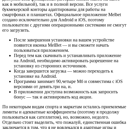
как в мобильной), так и в полной версии. Все услуги
букмекерской конторы адаптированы для работы на
смартфонах и планшетах. Официальное приложение Melbet
создано исключительно для Android и iOS, поэтому
пользователи с другими операционными системами не смогут
его загрузить.
После завершения установки на вашем устройстве
появится иконка MelBet — и вы сможете начать
пользоваться приложением.
Перед тем как скачивать и устанавливать приложение
на Android, необходимо активировать разрешение на
установку из сторонних источников.
Когда завершится загрузка — можно переходить к
установке на Android.
Программа занимает 90,четыре Мб и совместима с iOS
версиями от девять.три на, и.
В приложении доступна возможность как запросить
бонус — так и активировать код акции.
По некоторым видам спорта и маркетам остались приемлемые
лимиты и адекватные коэффициенты (поэтому я продолжу
пользоваться как сателлитом), но, возможно, недолго.
Отдельно стоит выделить, что пожалуй, единственная ошибка
заключается в том, что я не вовлекался в азартные игры и