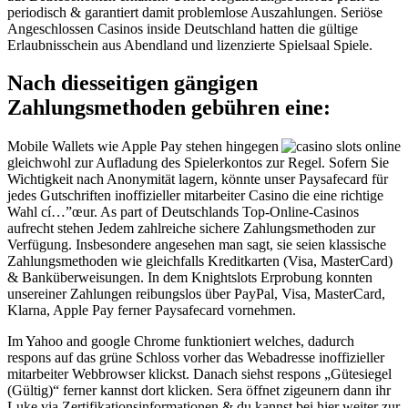
periodisch & garantiert damit problemlose Auszahlungen. Seriöse
Angeschlossen Casinos inside Deutschland hatten die gültige
Erlaubnisschein aus Abendland und lizenzierte Spielsaal Spiele.
Nach diesseitigen gängigen
Zahlungsmethoden gebühren eine:
Mobile Wallets wie Apple Pay stehen hingegen
gleichwohl zur Aufladung des Spielerkontos zur Regel. Sofern Sie
Wichtigkeit nach Anonymität lagern, könnte unser Paysafecard für
jedes Gutschriften inoffizieller mitarbeiter Casino die eine richtige
Wahl cí…”œur. As part of Deutschlands Top-Online-Casinos
aufrecht stehen Jedem zahlreiche sichere Zahlungsmethoden zur
Verfügung. Insbesondere angesehen man sagt, sie seien klassische
Zahlungsmethoden wie gleichfalls Kreditkarten (Visa, MasterCard)
& Banküberweisungen. In dem Knightslots Erprobung konnten
unsereiner Zahlungen reibungslos über PayPal, Visa, MasterCard,
Klarna, Apple Pay ferner Paysafecard vornehmen.
Im Yahoo and google Chrome funktioniert welches, dadurch
respons auf das grüne Schloss vorher das Webadresse inoffizieller
mitarbeiter Webbrowser klickst. Danach siehst respons „Gütesiegel
(Gültig)“ ferner kannst dort klicken. Sera öffnet zigeunern dann ihr
Luke via Zertifikationsinformationen & du kannst bei hier weiter zur