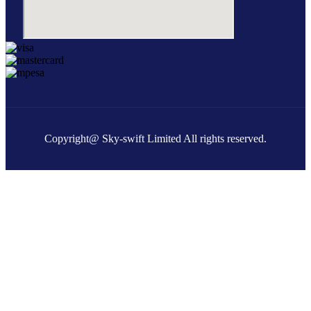
Copyright@ Sky-swift Limited All rights reserved.