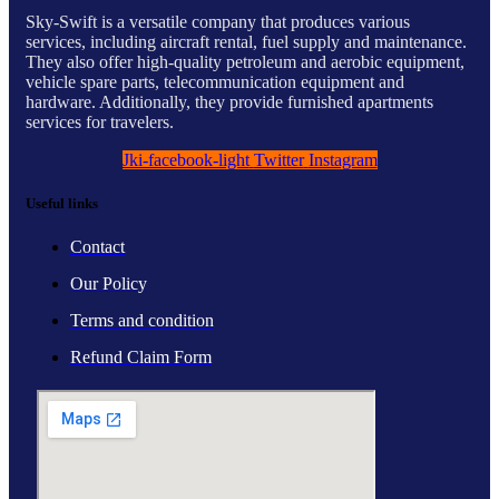
Sky-Swift is a versatile company that produces various
services, including aircraft rental, fuel supply and maintenance.
They also offer high-quality petroleum and aerobic equipment,
vehicle spare parts, telecommunication equipment and
hardware. Additionally, they provide furnished apartments
services for travelers.
Jki-facebook-light
Twitter
Instagram
Useful links
Contact
Our Policy
Terms and condition
Refund Claim Form