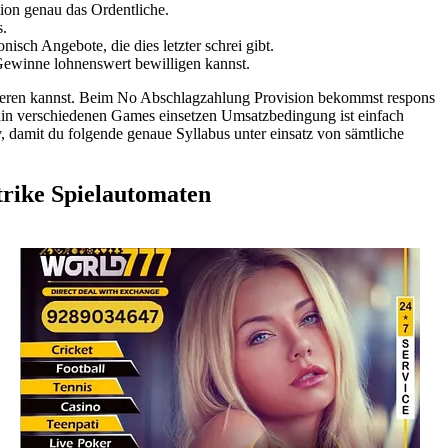
tion genau das Ordentliche.
s.
sch Angebote, die dies letzter schrei gibt.
u Gewinne lohnenswert bewilligen kannst.
ieren kannst. Beim No Abschlagzahlung Provision bekommst respons
thin verschiedenen Games einsetzen Umsatzbedingung ist einfach
v, damit du folgende genaue Syllabus unter einsatz von sämtliche
strike Spielautomaten