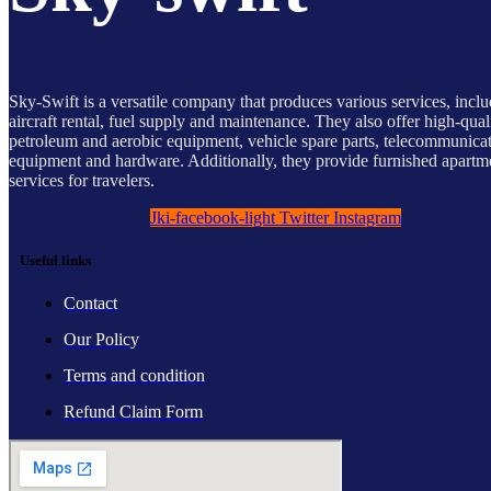
Sky-Swift is a versatile company that produces various services, incl
aircraft rental, fuel supply and maintenance. They also offer high-qual
petroleum and aerobic equipment, vehicle spare parts, telecommunica
equipment and hardware. Additionally, they provide furnished apartm
services for travelers.
Jki-facebook-light
Twitter
Instagram
Useful links
Contact
Our Policy
Terms and condition
Refund Claim Form