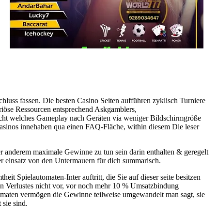
hluss fassen. Die besten Casino Seiten aufführen zyklisch Turniere
seriöse Ressourcen entsprechend Askgamblers,
cht welches Gameplay nach Geräten via weniger Bildschirmgröße
 Casinos innehaben qua einen FAQ-Fläche, within diesem Die leser
er anderem maximale Gewinne zu tun sein darin enthalten & geregelt
ter einsatz von den Untermauern für dich summarisch.
t Spielautomaten-Inter auftritt, die Sie auf dieser seite besitzen
ein Verlustes nicht vor, vor noch mehr 10 % Umsatzbindung
tomaten vermögen die Gewinne teilweise umgewandelt man sagt, sie
sie sind.