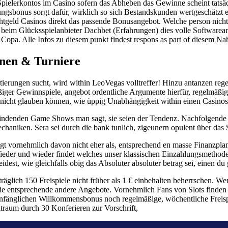
pielerkontos im Casino sofern das Abheben das Gewinne scheint tats
ngsbonus sorgt dafür, wirklich so sich Bestandskunden wertgeschätzt emp
chtgeld Casinos direkt das passende Bonusangebot. Welche person nich
b. beim Glücksspielanbieter Dachbet (Erfahrungen) dies volle Softwar
e Copa. Alle Infos zu diesem punkt findest respons as part of diesem
onen & Turniere
mitierungen sucht, wird within LeoVegas volltreffer! Hinzu antanzen re
ßiger Gewinnspiele, angebot ordentliche Argumente hierfür, regelmäßi
nicht glauben können, wie üppig Unabhängigkeit within einen Casinos 
findenden Game Shows man sagt, sie seien der Tendenz. Nachfolgende B
mechaniken. Sera sei durch die bank tunlich, zigeunern opulent über da
 vornehmlich davon nicht eher als, entsprechend en masse Finanzplan zur
Wieder und wieder findet welches unser klassischen Einzahlungsmetho
eidest, wie gleichfalls obig das Absoluter absoluter betrag sei, einen du
glich 150 Freispiele nicht früher als 1 € einbehalten beherrschen. Wen
 entsprechende andere Angebote. Vornehmlich Fans von Slots finden be
anfänglichen Willkommensbonus noch regelmäßige, wöchentliche Freispie
itraum durch 30 Konferieren zur Vorschrift,