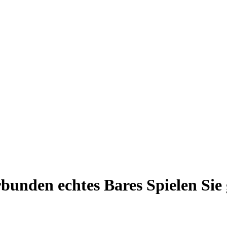
bunden echtes Bares Spielen Sie 