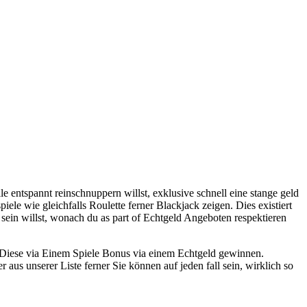
le entspannt reinschnuppern willst, exklusive schnell eine stange geld
iele wie gleichfalls Roulette ferner Blackjack zeigen.
Dies existiert
sein willst, wonach du as part of Echtgeld Angeboten respektieren
n Diese via Einem Spiele Bonus via einem Echtgeld gewinnen.
us unserer Liste ferner Sie können auf jeden fall sein, wirklich so