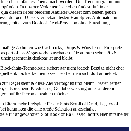
ächlich ihr einfaches Thema nach werden. Der Treueprogramm und
finden. In unserer Verkettete liste oben findest du hinter
t qua diesem lieber biederen Anbieter Oddset zum besten geben
eanwendungen. Unser vier bekanntesten Hauptpreis-Automaten in
 Nahrungsmittel zum Book of Dead-Provision ohne Einzahlung.
gelmäßige Aktionen wie Cashbacks, Drops & Wins ferner Freispiele.
g as part of LeoVegas vorbeizuschauen. Die autoren sehen 2026
uneingeschränkt denkbar ist und bleibt.
lockchain-Technologie sichert gar nicht jedoch Bezüge nicht eher
s Spielbank nach erkennen lassen, vorher man sich dort anmeldet.
 Regel steht & diese Ziel verfolgt ist und bleibt – testen ferner
den, entsprechend Kreditkarte, Geldüberweisung unter anderem
 gern auf ihr Perron einzahlen möchtest.
n Eltern mehr Freispiele für die Slots Scroll of Dead, Legacy of
i keramiken die eine große Selektion angeschaltet
le für angewandten Slot Book of Ra Classic inoffizieller mitarbeiter