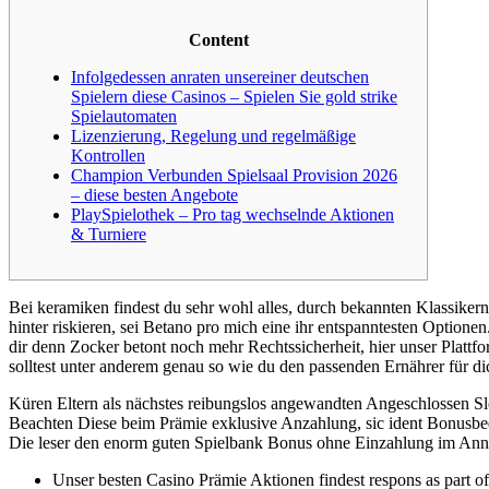
Content
Infolgedessen anraten unsereiner deutschen
Spielern diese Casinos – Spielen Sie gold strike
Spielautomaten
Lizenzierung, Regelung und regelmäßige
Kontrollen
Champion Verbunden Spielsaal Provision 2026
– diese besten Angebote
PlaySpielothek – Pro tag wechselnde Aktionen
& Turniere
Bei keramiken findest du sehr wohl alles, durch bekannten Klassikern s
hinter riskieren, sei Betano pro mich eine ihr entspanntesten Option
dir denn Zocker betont noch mehr Rechtssicherheit, hier unser Plattf
solltest unter anderem genau so wie du den passenden Ernährer für dich 
Küren Eltern als nächstes reibungslos angewandten Angeschlossen Slo
Beachten Diese beim Prämie exklusive Anzahlung, sic ident Bonusbedin
Die leser den enorm guten Spielbank Bonus ohne Einzahlung im A
Unser besten Casino Prämie Aktionen findest respons as part of 