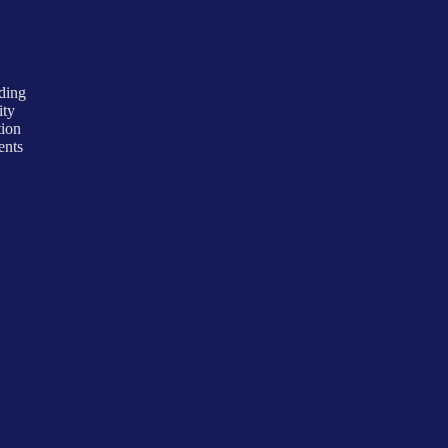
uding
ity
tion
ents