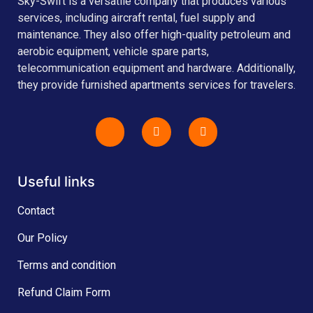
Sky-Swift is a versatile company that produces various
services, including aircraft rental, fuel supply and
maintenance. They also offer high-quality petroleum and
aerobic equipment, vehicle spare parts,
telecommunication equipment and hardware. Additionally,
they provide furnished apartments services for travelers.
Useful links
Contact
Our Policy
Terms and condition
Refund Claim Form