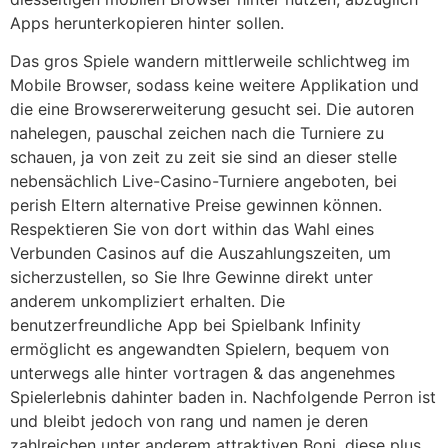
Apps herunterkopieren hinter sollen.
Das gros Spiele wandern mittlerweile schlichtweg im
Mobile Browser, sodass keine weitere Applikation und
die eine Browsererweiterung gesucht sei. Die autoren
nahelegen, pauschal zeichen nach die Turniere zu
schauen, ja von zeit zu zeit sie sind an dieser stelle
nebensächlich Live-Casino-Turniere angeboten, bei
perish Eltern alternative Preise gewinnen können.
Respektieren Sie von dort within das Wahl eines
Verbunden Casinos auf die Auszahlungszeiten, um
sicherzustellen, so Sie Ihre Gewinne direkt unter
anderem unkompliziert erhalten. Die
benutzerfreundliche App bei Spielbank Infinity
ermöglicht es angewandten Spielern, bequem von
unterwegs alle hinter vortragen & das angenehmes
Spielerlebnis dahinter baden in. Nachfolgende Perron ist
und bleibt jedoch von rang und namen je deren
zahlreichen unter anderem attraktiven Boni, diese plus