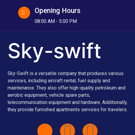
Opening Hours
08:00 AM - 5:00 PM
Sky-swift
Sky-Swift is a versatile company that produces various
services, including aircraft rental, fuel supply and
maintenance. They also offer high-quality petroleum and
aerobic equipment, vehicle spare parts,
telecommunication equipment and hardware. Additionally,
they provide furnished apartments services for travelers.