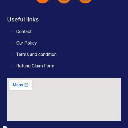
Useful links
Contact
Our Policy
Terms and condition
Refund Claim Form