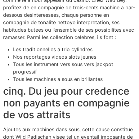
comme le amour appelant du casino. Chez Wild Bey,
profitez de en compagnie de trois-cents machine a par-
dessous desinteressees, chaque personne en
compagnie de tonalite nettoye interpretation, ses
habitudes butees ou l’ensemble de ses possibilites avec
ramasser. Parmi les collection celebres, ils font :
Les traditionnelles a trio cylindres
Nos reportages videos slots jeunes
Tous les instrument vers sous vers jackpot
progressif
Tous les machines a sous en brillantes
cinq. Du jeu pour credence
non payants en compagnie
de vos attraits
Ajoutes aux machines dans sous, cette cause constitue
dont Wild Padischah visee tel un eventail imposante de