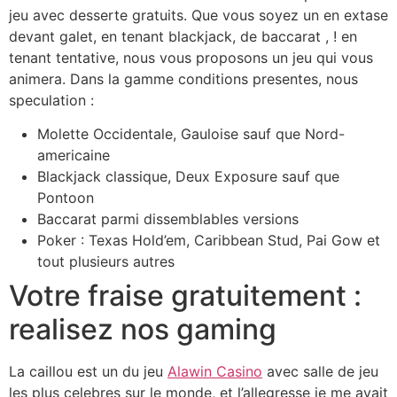
jeu avec desserte gratuits. Que vous soyez un en extase
devant galet, en tenant blackjack, de baccarat , ! en
tenant tentative, nous vous proposons un jeu qui vous
animera. Dans la gamme conditions presentes, nous
speculation :
Molette Occidentale, Gauloise sauf que Nord-
americaine
Blackjack classique, Deux Exposure sauf que
Pontoon
Baccarat parmi dissemblables versions
Poker : Texas Hold’em, Caribbean Stud, Pai Gow et
tout plusieurs autres
Votre fraise gratuitement :
realisez nos gaming
La caillou est un du jeu
Alawin Casino
avec salle de jeu
les plus celebres sur le monde, et l’allegresse je me avait