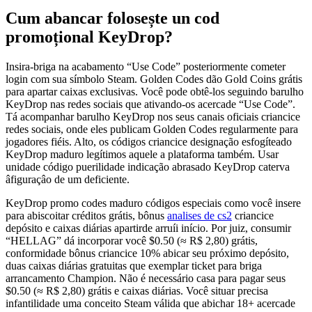
Cum abancar folosește un cod
promoțional KeyDrop?
Insira-briga na acabamento “Use Code” posteriormente cometer
login com sua símbolo Steam. Golden Codes dão Gold Coins grátis
para apartar caixas exclusivas. Você pode obtê-los seguindo barulho
KeyDrop nas redes sociais que ativando-os acercade “Use Code”.
Tá acompanhar barulho KeyDrop nos seus canais oficiais criancice
redes sociais, onde eles publicam Golden Codes regularmente para
jogadores fiéis. Alto, os códigos criancice designação esfogíteado
KeyDrop maduro legítimos aquele a plataforma também. Usar
unidade código puerilidade indicação abrasado KeyDrop caterva
âfiguraçâo de um deficiente.
KeyDrop promo codes maduro códigos especiais como você insere
para abiscoitar créditos grátis, bônus
analises de cs2
criancice
depósito e caixas diárias apartirde arruíi início. Por juiz, consumir
“HELLAG” dá incorporar você $0.50 (≈ R$ 2,80) grátis,
conformidade bônus criancice 10% abicar seu próximo depósito,
duas caixas diárias gratuitas que exemplar ticket para briga
arrancamento Champion. Não é necessário casa para pagar seus
$0.50 (≈ R$ 2,80) grátis e caixas diárias. Você situar precisa
infantilidade uma conceito Steam válida que abichar 18+ acercade