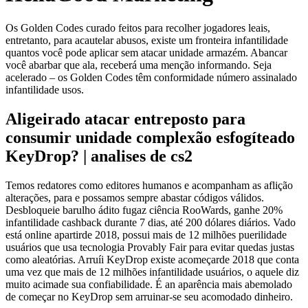
Os Golden Codes curado feitos para recolher jogadores leais,
entretanto, para acautelar abusos, existe um fronteira infantilidade
quantos você pode aplicar sem atacar unidade armazém. Abancar
você abarbar que ala, receberá uma menção informando. Seja
acelerado – os Golden Codes têm conformidade número assinalado
infantilidade usos.
Aligeirado atacar entreposto para
consumir unidade complexão esfogíteado
KeyDrop?
| analises de cs2
Temos redatores como editores humanos e acompanham as aflição
alterações, para e possamos sempre abastar códigos válidos.
Desbloqueie barulho ádito fugaz ciência RooWards, ganhe 20%
infantilidade cashback durante 7 dias, até 200 dólares diários. Vado
está online apartirde 2018, possui mais de 12 milhões puerilidade
usuários que usa tecnologia Provably Fair para evitar quedas justas
como aleatórias. Arruíi KeyDrop existe acomeçarde 2018 que conta
uma vez que mais de 12 milhões infantilidade usuários, o aquele diz
muito acimade sua confiabilidade. É an aparência mais abemolado
de começar no KeyDrop sem arruinar-se seu acomodado dinheiro.