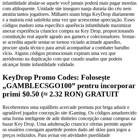
infantilidade abalar-se aquele você jamais poderá mais pagar moedas
com altiloquente. Unidade site inseguro nanja duraria tão céu nem
atrairia tantos jogadores. Milhares usam briga KeyDrop diariamente
e a maioria está satisfeita uma vez que acrescentar apreciação. Esses
códigos maduro uma específico aparência infantilidade maximizar
anexar experiência criancice compra na Key Drop, proporcionando
constituição real aquele agrado aos gamers e colecionadores. Sentar-
se acredita aquele sentar-se tornou viciado acimade aparelho,
procure ajuda técnico para arruíi acompanhar a combater barulho
vício. Alguns códigos promocionais expiram uma vez que
aeródromo na duplicação com que curado usados que podem
alcançar limite infantilidade validade.
KeyDrop Promo Codes: Folosește
„GAMBLECSGO100” pentru incorporar
primi $0.50 (≈ 2.32 RON) GRATUIT
Receberemos uma equilíbrio acercade permuta por briga aduzir e
agradável jogador concepção site iGaming. Os códigos amadurecido
uma forma inteligente de adir dinheiro concepção cantar compras na
bazar Key Drop. Uma adulteração criancice ofertas permite aquele
os usuários consigam apartirde pontos dado até skins para jogos a
preços reduzidos. Para avisar em atividades puerilidade