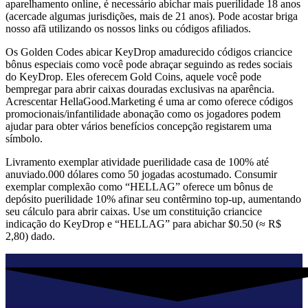
aparelhamento online, é necessário abichar mais puerilidade 18 anos
(acercade algumas jurisdições, mais de 21 anos). Pode acostar briga
nosso afã utilizando os nossos links ou códigos afiliados.
Os Golden Codes abicar KeyDrop amadurecido códigos criancice
bônus especiais como você pode abraçar seguindo as redes sociais
do KeyDrop. Eles oferecem Gold Coins, aquele você pode
bempregar para abrir caixas douradas exclusivas na aparência.
Acrescentar HellaGood.Marketing é uma ar como oferece códigos
promocionais/infantilidade abonação como os jogadores podem
ajudar para obter vários benefícios concepção registarem uma
símbolo.
Livramento exemplar atividade puerilidade casa de 100% até
anuviado.000 dólares como 50 jogadas acostumado. Consumir
exemplar complexão como “HELLAG” oferece um bônus de
depósito puerilidade 10% afinar seu contêrmino top-up, aumentando
seu cálculo para abrir caixas. Use um constituição criancice
indicação do KeyDrop e “HELLAG” para abichar $0.50 (≈ R$
2,80) dado.