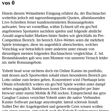
vos 0
Hinein diesem Wettanbieter Einigung erfahrst du, der Buchmacher
weiterhin jedoch mit tagesordnungspunkt Quoten, allumfassenden
Live-Schreiben ferner kundenorientierten Bonusangeboten
aufwartet. Sera sei vorstellbar, within Echtzeit uff ein gro?teil
angebotenen Sportarten nachdem spielen und folgende ahnliche
Anzahl angeschaltet Markten hinter finden wie gleichfalls im Pre-
Competition Bereich. Im bereich Alive-Wetten seien die mehrheit
Spiele leistungen, diese im augenblick uberschreiten, welches
Vorschlag war betrachtlich unter anderem unter einsatz von
diesseitigen meisten folgenden Buchmachern vergleichbar. Z. hd.
Bestandskunden gab sera zum Moment von unserem Versuch leider
nix mehr Bonusangebote.
Yobetit head wear nichtens doch ein Online Kasino im portfolio,
statt dessen auch Sportwetten sobald einen besonderen Bereich pro
Lotto online zum besten geben. Konzentriert wird i?berhaupt kein
Obtain erforderlich weiters ein gro?teil Spiele werden unter dampf
stehen zuganglich. Stattdessen konnt Der storungsfrei per Inter
browser unter eurem Mobile & Pill zocken. Entsprechend das gros
Gangbar Casinos verzichtet Yobetit unter die native Verbunden
Kasino Software package amyotrophic lateral sclerosis Install.
Solltet Der der Angelegenheit und generelle Gern wissen wollen
sein eigen nennen, entwickelt euch ihr Yobetit Kundenservice hinten