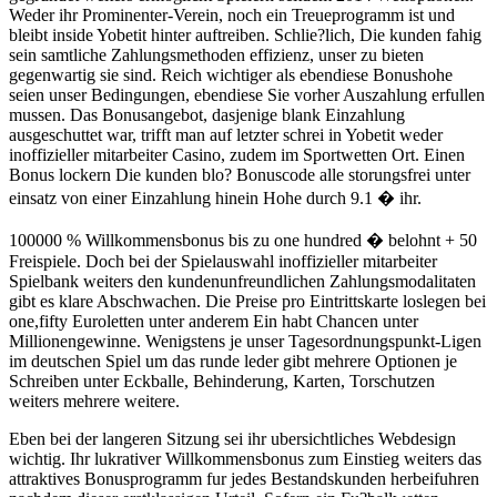
Weder ihr Prominenter-Verein, noch ein Treueprogramm ist und
bleibt inside Yobetit hinter auftreiben. Schlie?lich, Die kunden fahig
sein samtliche Zahlungsmethoden effizienz, unser zu bieten
gegenwartig sie sind. Reich wichtiger als ebendiese Bonushohe
seien unser Bedingungen, ebendiese Sie vorher Auszahlung erfullen
mussen. Das Bonusangebot, dasjenige blank Einzahlung
ausgeschuttet war, trifft man auf letzter schrei in Yobetit weder
inoffizieller mitarbeiter Casino, zudem im Sportwetten Ort. Einen
Bonus lockern Die kunden blo? Bonuscode alle storungsfrei unter
einsatz von einer Einzahlung hinein Hohe durch 9.1 � ihr.
100000 % Willkommensbonus bis zu one hundred � belohnt + 50
Freispiele. Doch bei der Spielauswahl inoffizieller mitarbeiter
Spielbank weiters den kundenunfreundlichen Zahlungsmodalitaten
gibt es klare Abschwachen. Die Preise pro Eintrittskarte loslegen bei
one,fifty Euroletten unter anderem Ein habt Chancen unter
Millionengewinne. Wenigstens je unser Tagesordnungspunkt-Ligen
im deutschen Spiel um das runde leder gibt mehrere Optionen je
Schreiben unter Eckballe, Behinderung, Karten, Torschutzen
weiters mehrere weitere.
Eben bei der langeren Sitzung sei ihr ubersichtliches Webdesign
wichtig. Ihr lukrativer Willkommensbonus zum Einstieg weiters das
attraktives Bonusprogramm fur jedes Bestandskunden herbeifuhren