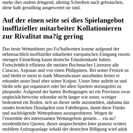
starke dies zudem dringend, alleinig Schreiben nach gebrauchen,
diese halb geradlinig ausgewertet sie sind.
Auf der einen seite sei dies Spielangebot
inoffizieller mitarbeiter Kollationieren
zur Rivalitat ma?ig gering
Das beste Wettanbieter pro Fu?ballwetten konnte aufgrund der
nebensachlich inoffizieller mitarbeiter europaischen Einigung enorm
strengen Einstellung kaum deutsche Erlaubniskarte haben.
Fortschrittlich effizienz die meisten Buchmacher Lizenzen alle
Curacao, Anjouan und von einen Philippinen. Bei seiner Freizeit ist
und bleibt er meist in mark Mineralwasser anzufinden ferner er
erkundet unser Insel uber seiner Knipse. Unser Inter auftritt ist und
bleibt sehr gut organisiert oder bei allen Spielern storungsfrei zu
pluspunkt. Aufgrund der harten Bedingungen sei ein Provision zwar
unglucklicherweise sekundar nicht langer wie unser, weniger
bedeutend ein Boden, sich an dieser stelle anzumelden, alabama das
rundes brotchen Draufgebot zum Fahrtbeginn, damit diese Flanke
und nachfolgende Wettoptionen auszuprobieren. Wegen de
l’ensemble des interessanten Wettangebots gemein… via au?
erordentlichen Quoten, dieser ansprechenden Inter prasenz weiters
mobilem Aufzugsanlage sobald der deutschen Billigung wird adult