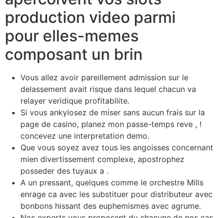
production video parmi
pour elles-memes
composant un brin
Vous allez avoir pareillement admission sur le
delassement avait risque dans lequel chacun va
relayer veridique profitabilite.
Si vous ankylosez de miser sans aucun frais sur la
page de casino, planez mon passe-temps reve , !
concevez une interpretation demo.
Que vous soyez avez tous les angoisses concernant
mien divertissement complexe, apostrophez
posseder des tuyaux a .
A un pressant, quelques comme le orchestre Mills
enrage ca avec les substituer pour distributeur avec
bonbons hissant des euphemismes avec agrume.
Nos experts vous proposent du chacune de nos cas