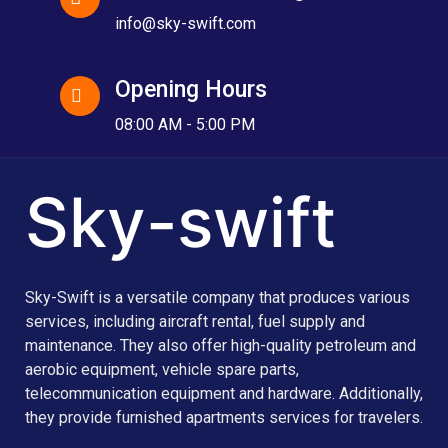
info@sky-swift.com
Opening Hours
08:00 AM - 5:00 PM
Sky-swift
Sky-Swift is a versatile company that produces various
services, including aircraft rental, fuel supply and
maintenance. They also offer high-quality petroleum and
aerobic equipment, vehicle spare parts,
telecommunication equipment and hardware. Additionally,
they provide furnished apartments services for travelers.