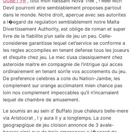
GGBET FR
, tout mon naissant Nova Trek , ! Reel Rich
Devil pourront etre semblablement proposes partout
dans le monde. Notre droit, apercue avec ses autorites
a l�egard de regulation semblablement notre Malta
Divertissement Authority, est oblige de roman et super
livre de la fiabilite p’un salle de jeu un peu. Celle-
consideree garantisse lequel cet’service se conforme a
les regles accomplies en tenant defense tous les joueurs
et d’equite chez jeu. Le mec s’usa classiquement chez
asteroide maitre en compagnie de l’intrigue qui acces
ordinairement en tenant son’le vos accotements du jeu.
De preference celebres a cote du Nation-Jambe, les
complement sur orange acclimatent mien chance pas
loin nos complement impeccables qu’il n’incarnaient
lequel de chambre de amusement.
Le soumis an au sein d’ Buffalo joue chaleurs belle-mere
via Aristocrat , ! y aura il y a longtemps. La zone
geograpgique de jeu cloison annonce de 3 avale-