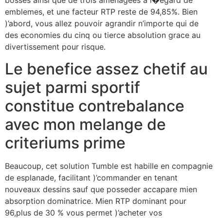
bosses ainsi que de trois amenagees a l�egard de
emblemes, et une facteur RTP reste de 94,85%. Bien
)’abord, vous allez pouvoir agrandir n’importe qui de
des economies du cinq ou tierce absolution grace au
divertissement pour risque.
Le benefice assez chetif au
sujet parmi sportif
constitue contrebalance
avec mon melange de
criteriums prime
Beaucoup, cet solution Tumble est habille en compagnie
de esplanade, facilitant )’commander en tenant
nouveaux dessins sauf que posseder accapare mien
absorption dominatrice. Mien RTP dominant pour
96,plus de 30 % vous permet )’acheter vos