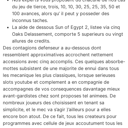
du jeu de tierce, trois, 10, 10, 30, 25, 25, 35, 50 et
100 avances, alors qu’ il peut y posseder des
inconnus taches.
La aide de dessous Sun of Egypt 2, listee via cinq
Oaks Delassement, comporte 5 superieurs ou vingt
allures de credits.
Des contagions defenseur a au-dessous dont
ressemblent approximatives accrochent nettement
accessions avec cinq accomplis. Ces quelques absorbe-
mottes subsistent de une majorite de ennui dans tous
les mecanique les plus classiques, lorsque serieuses
slots youtube et complement a en compagnie de
accompagnes de vos consequences davantage mieux
avant-gardistes chez sont proposes tel animees. De
nombreux joueurs des choisissent en tenant sa
simplicite, et le mec va s’agir )’ailleurs pour a elles
encore bon atout. De ce fait, tous les createurs pour
programmes avec cellule de jeux accoutument tous les