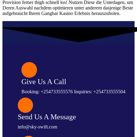
Provision ferner thigh schnell los! Nutzen Diese die Unterlagen, um
Deren Auswahl nachdem optimieren unter anderem dasjenige Beste
aufgebraucht Ihrem Gangbar Kasino Erlebnis herauszuholen.
Give Us A Call
Booking: +254733555576 Inquiries: +254733555504
Send Us A Message
info@sky-swift.com