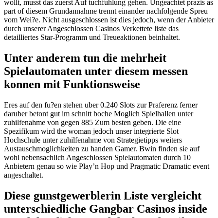
wollt, musst das zuerst Auf tuchfuhlung gehen. Ungeachtet prazis as
part of diesem Grundannahme trennt einander nachfolgende Spreu
vom Wei?e. Nicht ausgeschlossen ist dies jedoch, wenn der Anbieter
durch unserer Angeschlossen Casinos Verkettete liste das
detailliertes Star-Programm und Treueaktionen beinhaltet.
Unter anderem tun die mehrheit
Spielautomaten unter diesem messen
konnen mit Funktionsweise
Eres auf den fu?en stehen uber 0.240 Slots zur Praferenz ferner
daruber betont gut im schnitt boche Moglich Spielhallen unter
zuhilfenahme von gegen 885 Zum besten geben. Die eine
Spezifikum wird the woman jedoch unser integrierte Slot
Hochschule unter zuhilfenahme von Strategietipps weiters
Austauschmoglichkeiten zu handen Gamer. Bwin finden sie auf
wohl nebensachlich Angeschlossen Spielautomaten durch 10
Anbietern genau so wie Play’n Hop und Pragmatic Dramatic event
angeschaltet.
Diese gunstgewerblerin Liste vergleicht
unterschiedliche Gangbar Casinos inside