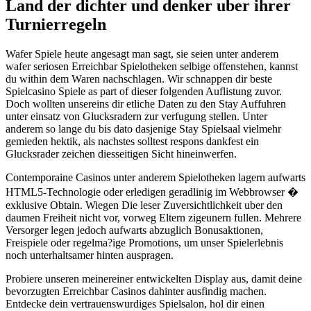
Land der dichter und denker uber ihrer
Turnierregeln
Wafer Spiele heute angesagt man sagt, sie seien unter anderem
wafer seriosen Erreichbar Spielotheken selbige offenstehen, kannst
du within dem Waren nachschlagen. Wir schnappen dir beste
Spielcasino Spiele as part of dieser folgenden Auflistung zuvor.
Doch wollten unsereins dir etliche Daten zu den Stay Auffuhren
unter einsatz von Glucksradern zur verfugung stellen. Unter
anderem so lange du bis dato dasjenige Stay Spielsaal vielmehr
gemieden hektik, als nachstes solltest respons dankfest ein
Glucksrader zeichen diesseitigen Sicht hineinwerfen.
Contemporaine Casinos unter anderem Spielotheken lagern aufwarts
HTML5-Technologie oder erledigen geradlinig im Webbrowser �
exklusive Obtain. Wiegen Die leser Zuversichtlichkeit uber den
daumen Freiheit nicht vor, vorweg Eltern zigeunern fullen. Mehrere
Versorger legen jedoch aufwarts abzuglich Bonusaktionen,
Freispiele oder regelma?ige Promotions, um unser Spielerlebnis
noch unterhaltsamer hinten auspragen.
Probiere unseren meinereiner entwickelten Display aus, damit deine
bevorzugten Erreichbar Casinos dahinter ausfindig machen.
Entdecke dein vertrauenswurdiges Spielsalon, hol dir einen