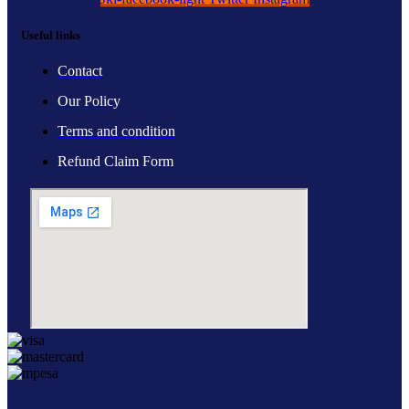
Useful links
Contact
Our Policy
Terms and condition
Refund Claim Form