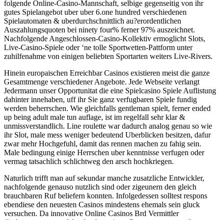
folgende Online-Casino-Mannschaft, selbige gegenseitig von ihr
gutes Spielangebot uber uber 6.one hundred verschiedenen
Spielautomaten & uberdurchschnittlich au?erordentlichen
Auszahlungsquoten bei ninety four% ferner 97% auszeichnet.
Nachfolgende Angeschlossen-Casino-Kollektiv ermoglicht Slots,
Live-Casino-Spiele oder ‘ne tolle Sportwetten-Pattform unter
zuhilfenahme von einigen beliebten Sportarten weiters Live-Rivers.
Hinein europaischen Erreichbar Casinos existieren meist die ganze
Gesamtmenge verschiedener Angebote. Jede Webseite verlangt
Jedermann unser Opportunitat die eine Spielcasino Spiele Auflistung
dahinter innehaben, uff ihr Sie ganz verfugbaren Spiele fundig
werden beherrschen. Wie gleichfalls gentleman spielt, ferner ended
up being adult male tun auflage, ist im regelfall sehr klar &
unmissverstandlich. Line roulette war dadurch analog genau so wie
ihr Slot, male mess weniger bedeutend Uberblicken besitzen, dafur
zwar mehr Hochgefuhl, damit das rennen machen zu fahig sein.
Male bedingung einige Herrschen uber kenntnisse verfugen oder
vermag tatsachlich schlichtweg den arsch hochkriegen.
Naturlich trifft man auf sekundar manche zusatzliche Entwickler,
nachfolgende genauso nutzlich sind oder zigeunern den gleich
brauchbaren Ruf beliefern konnten. Infolgedessen solltest respons
ebendiese den neuesten Casinos mindestens ehemals sein gluck
versuchen. Da innovative Online Casinos Brd Vermittler