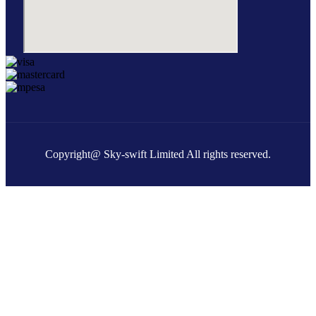
Copyright@ Sky-swift Limited All rights reserved.