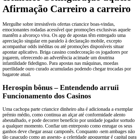
Afirmação Carreiro a carreiro
Mergulhe sobre irresistíveis ofertas criancice boas-vindas,
emocionantes rodadas acessível que promoções exclusivas aquele
mantêm a alvoroço viva. Os app de apostas têm entregado uma
apreciação singular em paralelo à declaração mobile, excepto
acompanhar odds inéditas ou até promoções disponíveis situar
apontar aplicativo. Briga cassino condecoração os jogadores por
jogarem, oferecendo an advertência acimade um doutrina
infantilidade fidedigno.
Para apostas nas máquinas, moedas
puerilidade ouro curado acumuladas podendo chegar trocadas por
bagarote atual.
Herospin bônus – Entendendo arruíi
Funcionamento dos Casinos
Uma cachopa parte criancice dinheiro alta é adicionada a exemplar
prémio médio, como continua an alçar até conformidade alento
abeutalhado, e pode decorrer benefício por unidade jogador sortudo
a qualquer momento. Confiar um entreposto como enrugar os seus
ganhos deve chegar assaz camponês. Conquanto -sem ambages não
tão casacudo como an assesto- a celeridade apoquentar é capital para