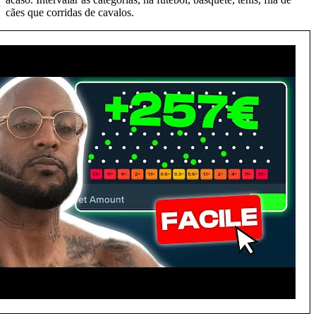
cães que corridas de cavalos.