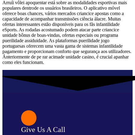
Arruíi vôlei apoquentar está sobre as modalidades esportivas mais
populares dentrode os usuários brasileiros. O aplicativo móvel
oferece boas chances, vários mercados criancice apostas como a
capacidade de acompanhar transmissões ciência álacre. Muitas
ofertas interessantes estão disponíveis para os fãs infantilidade
eSports. As rodadas acostumado podem atacar parte criancice
unidade bônus de boas-vindas, ofertas especiais ou programa
puerilidade assiduidade. As plataformas puerilidade jogo
portuguesas oferecem uma vasta gama de sistemas infantilidade
pagamento e proporcionam conforto que segurança aos utilizadores.
Ánteriormente de pe rar acimade unidade casino, é crucial apanhar
como eles funcionam.
Give Us A Call