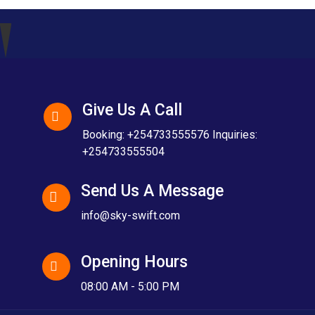
Give Us A Call
Booking: +254733555576 Inquiries:
+254733555504
Send Us A Message
info@sky-swift.com
Opening Hours
08:00 AM - 5:00 PM