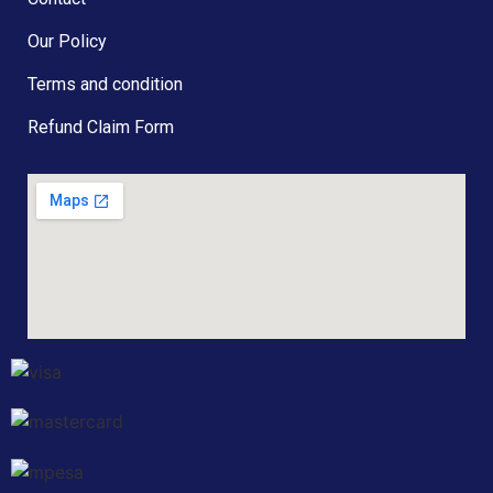
Our Policy
Terms and condition
Refund Claim Form