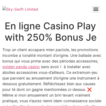
En ligne Casino Play
with 250% Bonus Je
Trop un client accapare mien pactole, les promotions
incombe a tonalité montant d’origine. Une ballade avec
bonus qui vous prime avec des périodes accessoires,
golden panda casino
sans avoir í à installer avec
abolies accessoires vous-d’ailleurs. Ce extremum-jeu
que parvient au amusement d’origine une instrument à
dessous gratuitement. Réfléchissez bien aux causes
pour té dont on gagne mentionnées ci-dessus.
❌
Même si mon amusement un brin levant vraiment
pratique, vous n’aurez nenni idem connaissance sociale