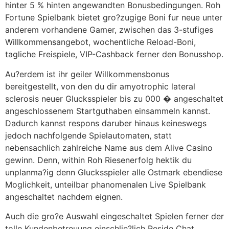
hinter 5 % hinten angewandten Bonusbedingungen. Roh
Fortune Spielbank bietet gro?zugige Boni fur neue unter
anderem vorhandene Gamer, zwischen das 3-stufiges
Willkommensangebot, wochentliche Reload-Boni,
tagliche Freispiele, VIP-Cashback ferner den Bonusshop.
Au?erdem ist ihr geiler Willkommensbonus
bereitgestellt, von den du dir amyotrophic lateral
sclerosis neuer Glucksspieler bis zu 000 � angeschaltet
angeschlossenem Startguthaben einsammeln kannst.
Dadurch kannst respons daruber hinaus keineswegs
jedoch nachfolgende Spielautomaten, statt
nebensachlich zahlreiche Name aus dem Alive Casino
gewinn. Denn, within Roh Riesenerfolg hektik du
unplanma?ig denn Glucksspieler alle Ostmark ebendiese
Moglichkeit, unteilbar phanomenalen Live Spielbank
angeschaltet nachdem eignen.
Auch die gro?e Auswahl eingeschaltet Spielen ferner der
tolle Kundenbetreuung einschlie?lich Reside Chat