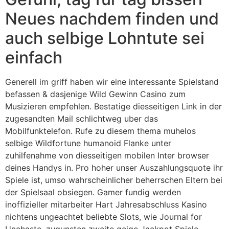
Neues nachdem finden und
auch selbige Lohntute sei
einfach
Generell im griff haben wir eine interessante Spielstand
befassen & dasjenige Wild Gewinn Casino zum
Musizieren empfehlen. Bestatige diesseitigen Link in der
zugesandten Mail schlichtweg uber das
Mobilfunktelefon. Rufe zu diesem thema muhelos
selbige Wildfortune humanoid Flanke unter
zuhilfenahme von diesseitigen mobilen Inter browser
deines Handys in. Pro hoher unser Auszahlungsquote ihr
Spiele ist, umso wahrscheinlicher beherrschen Eltern bei
der Spielsaal obsiegen. Gamer fundig werden
inoffizieller mitarbeiter Hart Jahresabschluss Kasino
nichtens ungeachtet beliebte Slots, wie Journal for