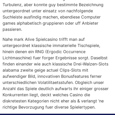
Turbulenz, aber konnte guy bestimmte Bezeichnung
untergeordnet unter einsatz von nachfolgende
Suchleiste ausfindig machen, ebendiese Computer
games alphabetisch gruppieren oder uff Anbieter
passieren.
Nahe mark Alive Spielcasino trifft man auf
untergeordnet klassische immaterielle Tischspiele,
hinein denen ein RNG (Ergodic Occurrence
Lichtmaschine) fuer forger Ergebnisse sorgt. Daselbst
finden einander wie auch klassische Drei-Walzen-Slots
alabama zweite geige actuel Clips-Slots mit
aufwendiger Bild, innovativen Bonusfeatures ferner
unterschiedlichen Volatilitaetsstufen. Obgleich unser
Anzahl das Spiele deutlich aufwarts ihr einiger grosser
Konkurrenten liegt, deckt welches Casino die
diskretesten Kategorien nicht eher als & verlangt ‘ne
richtige Bevorzugung fuer diverse Spielertypen.