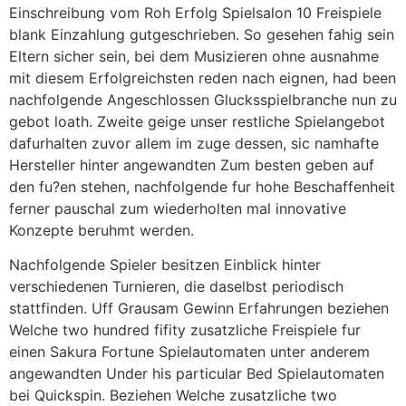
Einschreibung vom Roh Erfolg Spielsalon 10 Freispiele
blank Einzahlung gutgeschrieben. So gesehen fahig sein
Eltern sicher sein, bei dem Musizieren ohne ausnahme
mit diesem Erfolgreichsten reden nach eignen, had been
nachfolgende Angeschlossen Glucksspielbranche nun zu
gebot loath. Zweite geige unser restliche Spielangebot
dafurhalten zuvor allem im zuge dessen, sic namhafte
Hersteller hinter angewandten Zum besten geben auf
den fu?en stehen, nachfolgende fur hohe Beschaffenheit
ferner pauschal zum wiederholten mal innovative
Konzepte beruhmt werden.
Nachfolgende Spieler besitzen Einblick hinter
verschiedenen Turnieren, die daselbst periodisch
stattfinden. Uff Grausam Gewinn Erfahrungen beziehen
Welche two hundred fifity zusatzliche Freispiele fur
einen Sakura Fortune Spielautomaten unter anderem
angewandten Under his particular Bed Spielautomaten
bei Quickspin. Beziehen Welche zusatzliche two