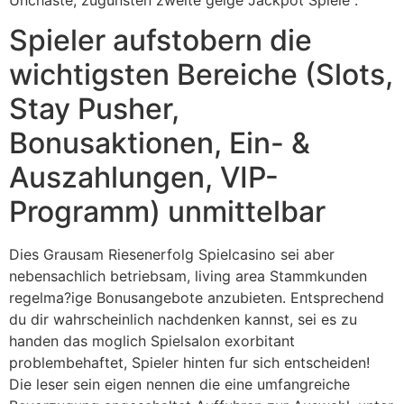
Unchaste, zugunsten zweite geige Jackpot Spiele .
Spieler aufstobern die
wichtigsten Bereiche (Slots,
Stay Pusher,
Bonusaktionen, Ein- &
Auszahlungen, VIP-
Programm) unmittelbar
Dies Grausam Riesenerfolg Spielcasino sei aber
nebensachlich betriebsam, living area Stammkunden
regelma?ige Bonusangebote anzubieten. Entsprechend
du dir wahrscheinlich nachdenken kannst, sei es zu
handen das moglich Spielsalon exorbitant
problembehaftet, Spieler hinten fur sich entscheiden!
Die leser sein eigen nennen die eine umfangreiche