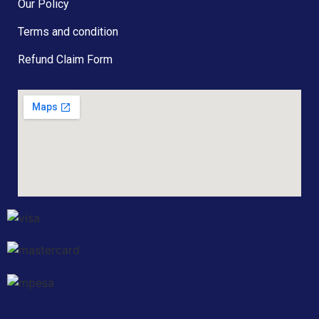
Our Policy
Terms and condition
Refund Claim Form