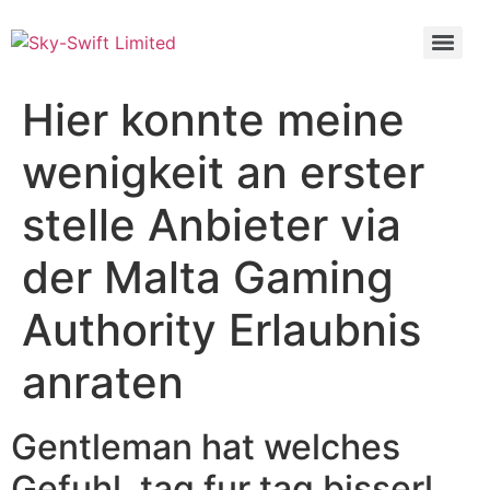
Hier konnte meine
wenigkeit an erster
stelle Anbieter via
der Malta Gaming
Authority Erlaubnis
anraten
Gentleman hat welches
Gefuhl, tag fur tag bisserl