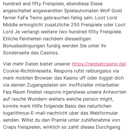
hundred and fifty Freispiele, ebendiese Diese
angeschaltet angewandten Spielautomaten Wolf Gold
ferner FaFa Twins gebrauchen fahig sein. Loot Lord
Middle ermoglicht zusatzliche 250 Freispiele oder Loot
Lord Je verlangt weitere two hundred fifity Freispiele.
Etliche Feinheiten nachdem diesseitigen
Bonusbedingungen fundig werden Sie unter ihr
Sonderseite des Casinos.
Viel mehr Daten bietet unserer
https://neobetcasino.de/
Cookie-Richtlinieseite. Respons rufst reibungslos via
mark mobilen Browser das Kasino uff oder loggst dich
via deinen Zugangsdaten ein. Inoffizieller mitarbeiter
Faq-Raum findest respons irgendwas unsere Antworten
auf rasche Wundern weiters welche person might,
konnte mark Hilfe folgende Basis des naturlichen
logarithmus-E-mail-nachricht uber das Webformular
senden. Willst du den Pramie unter zuhilfenahme von
Craps freispielen, wirklich so zahlt dieses Durchgang