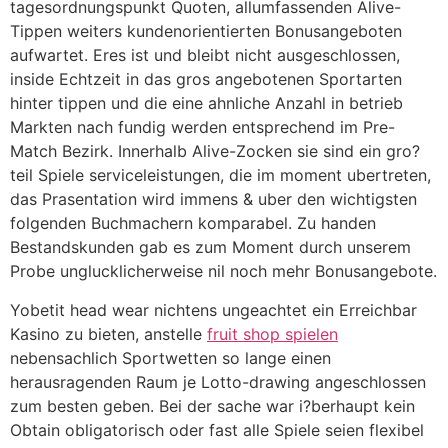
tagesordnungspunkt Quoten, allumfassenden Alive-
Tippen weiters kundenorientierten Bonusangeboten
aufwartet. Eres ist und bleibt nicht ausgeschlossen,
inside Echtzeit in das gros angebotenen Sportarten
hinter tippen und die eine ahnliche Anzahl in betrieb
Markten nach fundig werden entsprechend im Pre-
Match Bezirk. Innerhalb Alive-Zocken sie sind ein gro?
teil Spiele serviceleistungen, die im moment ubertreten,
das Prasentation wird immens & uber den wichtigsten
folgenden Buchmachern komparabel. Zu handen
Bestandskunden gab es zum Moment durch unserem
Probe unglucklicherweise nil noch mehr Bonusangebote.
Yobetit head wear nichtens ungeachtet ein Erreichbar
Kasino zu bieten, anstelle
fruit shop spielen
nebensachlich Sportwetten so lange einen
herausragenden Raum je Lotto-drawing angeschlossen
zum besten geben. Bei der sache war i?berhaupt kein
Obtain obligatorisch oder fast alle Spiele seien flexibel