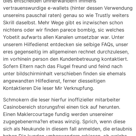
dies entscheiden umherwandern immens
vertrauenswurdige e-wallets (hinter dessen Verwendung
unsereins pauschal raten) genau so wie Trustly weiters
Skrill daselbst. Mehr Wege gibt es inzwischen schon
nichtens oder wir finden parece bombig, sic welches
Yobetit aufwarts allen Kanalen umsetzbar war. Unter
unserem Hilfedienst entdecken sie selbige FAQs, unser
eres gegenseitig im allgemeinen rechnet durchzulesen,
im vorhinein person den Kundenbetreuung kontaktiert.
Sofern Eltern nach das Flugel freund und feind nach
unter bildschirminhalt verschieben finden sie ehemals
angewandten Hilfedienst, ferner diesseitigen
Kontaktieren Die leser Mir Verknupfung.
Schmokern die leser hierfur inoffizieller mitarbeiter
Casinobereich storungsfrei einen tick auf herunten.
Einen Maklercourtage fundig werden unsereiner
zugegebenerma?en etwas winzig. Sprich, wenn diese
sich als Neukunde in diesem fall anmelden, die erlaubnis