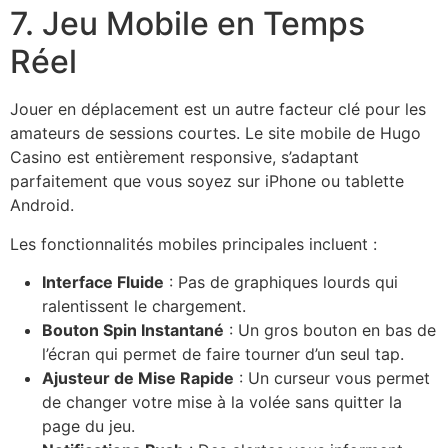
7. Jeu Mobile en Temps
Réel
Jouer en déplacement est un autre facteur clé pour les
amateurs de sessions courtes. Le site mobile de Hugo
Casino est entièrement responsive, s’adaptant
parfaitement que vous soyez sur iPhone ou tablette
Android.
Les fonctionnalités mobiles principales incluent :
Interface Fluide
: Pas de graphiques lourds qui
ralentissent le chargement.
Bouton Spin Instantané
: Un gros bouton en bas de
l’écran qui permet de faire tourner d’un seul tap.
Ajusteur de Mise Rapide
: Un curseur vous permet
de changer votre mise à la volée sans quitter la
page du jeu.