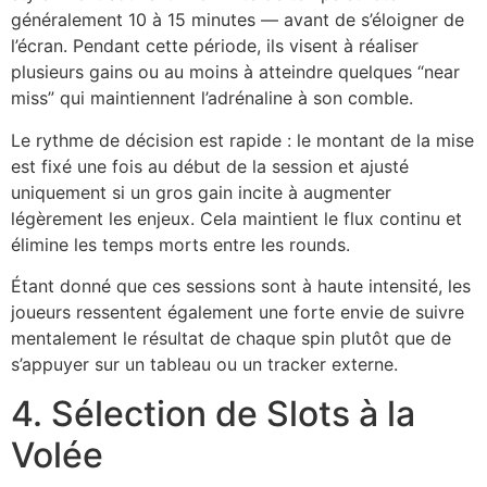
généralement 10 à 15 minutes — avant de s’éloigner de
l’écran. Pendant cette période, ils visent à réaliser
plusieurs gains ou au moins à atteindre quelques “near
miss” qui maintiennent l’adrénaline à son comble.
Le rythme de décision est rapide : le montant de la mise
est fixé une fois au début de la session et ajusté
uniquement si un gros gain incite à augmenter
légèrement les enjeux. Cela maintient le flux continu et
élimine les temps morts entre les rounds.
Étant donné que ces sessions sont à haute intensité, les
joueurs ressentent également une forte envie de suivre
mentalement le résultat de chaque spin plutôt que de
s’appuyer sur un tableau ou un tracker externe.
4. Sélection de Slots à la
Volée