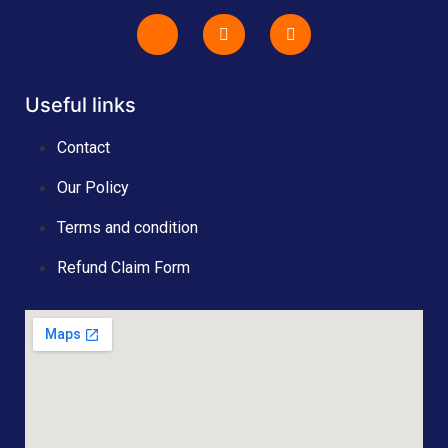
Useful links
Contact
Our Policy
Terms and condition
Refund Claim Form