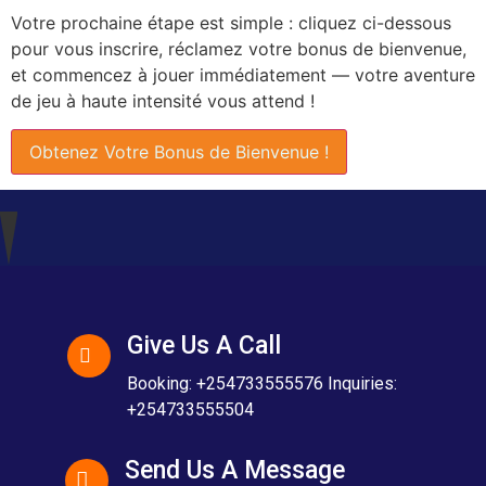
Votre prochaine étape est simple : cliquez ci-dessous
pour vous inscrire, réclamez votre bonus de bienvenue,
et commencez à jouer immédiatement — votre aventure
de jeu à haute intensité vous attend !
Obtenez Votre Bonus de Bienvenue !
Give Us A Call
Booking: +254733555576 Inquiries:
+254733555504
Send Us A Message