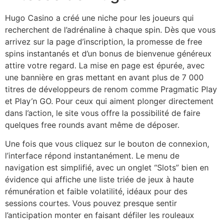
Hugo Casino a créé une niche pour les joueurs qui
recherchent de l’adrénaline à chaque spin. Dès que vous
arrivez sur la page d’inscription, la promesse de free
spins instantanés et d’un bonus de bienvenue généreux
attire votre regard. La mise en page est épurée, avec
une bannière en gras mettant en avant plus de 7 000
titres de développeurs de renom comme Pragmatic Play
et Play’n GO. Pour ceux qui aiment plonger directement
dans l’action, le site vous offre la possibilité de faire
quelques free rounds avant même de déposer.
Une fois que vous cliquez sur le bouton de connexion,
l’interface répond instantanément. Le menu de
navigation est simplifié, avec un onglet “Slots” bien en
évidence qui affiche une liste triée de jeux à haute
rémunération et faible volatilité, idéaux pour des
sessions courtes. Vous pouvez presque sentir
l’anticipation monter en faisant défiler les rouleaux