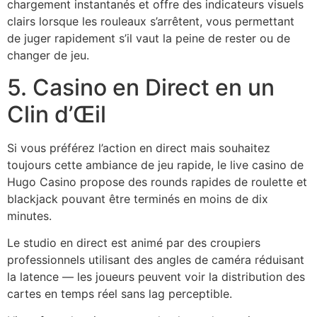
chargement instantanés et offre des indicateurs visuels
clairs lorsque les rouleaux s’arrêtent, vous permettant
de juger rapidement s’il vaut la peine de rester ou de
changer de jeu.
5. Casino en Direct en un
Clin d’Œil
Si vous préférez l’action en direct mais souhaitez
toujours cette ambiance de jeu rapide, le live casino de
Hugo Casino propose des rounds rapides de roulette et
blackjack pouvant être terminés en moins de dix
minutes.
Le studio en direct est animé par des croupiers
professionnels utilisant des angles de caméra réduisant
la latence — les joueurs peuvent voir la distribution des
cartes en temps réel sans lag perceptible.