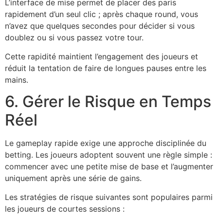
L’interface de mise permet de placer des paris
rapidement d’un seul clic ; après chaque round, vous
n’avez que quelques secondes pour décider si vous
doublez ou si vous passez votre tour.
Cette rapidité maintient l’engagement des joueurs et
réduit la tentation de faire de longues pauses entre les
mains.
6. Gérer le Risque en Temps
Réel
Le gameplay rapide exige une approche disciplinée du
betting. Les joueurs adoptent souvent une règle simple :
commencer avec une petite mise de base et l’augmenter
uniquement après une série de gains.
Les stratégies de risque suivantes sont populaires parmi
les joueurs de courtes sessions :