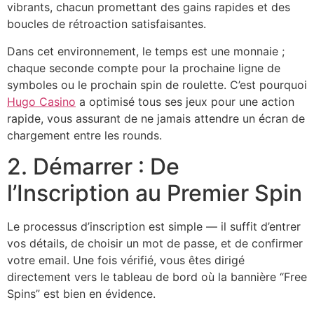
vibrants, chacun promettant des gains rapides et des
boucles de rétroaction satisfaisantes.
Dans cet environnement, le temps est une monnaie ;
chaque seconde compte pour la prochaine ligne de
symboles ou le prochain spin de roulette. C’est pourquoi
Hugo Casino
a optimisé tous ses jeux pour une action
rapide, vous assurant de ne jamais attendre un écran de
chargement entre les rounds.
2. Démarrer : De
l’Inscription au Premier Spin
Le processus d’inscription est simple — il suffit d’entrer
vos détails, de choisir un mot de passe, et de confirmer
votre email. Une fois vérifié, vous êtes dirigé
directement vers le tableau de bord où la bannière “Free
Spins” est bien en évidence.