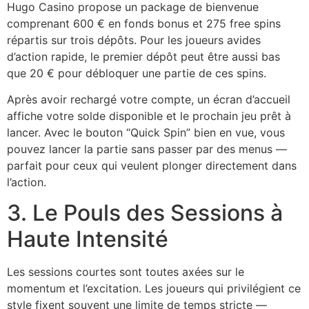
Hugo Casino propose un package de bienvenue
comprenant 600 € en fonds bonus et 275 free spins
répartis sur trois dépôts. Pour les joueurs avides
d’action rapide, le premier dépôt peut être aussi bas
que 20 € pour débloquer une partie de ces spins.
Après avoir rechargé votre compte, un écran d’accueil
affiche votre solde disponible et le prochain jeu prêt à
lancer. Avec le bouton “Quick Spin” bien en vue, vous
pouvez lancer la partie sans passer par des menus —
parfait pour ceux qui veulent plonger directement dans
l’action.
3. Le Pouls des Sessions à
Haute Intensité
Les sessions courtes sont toutes axées sur le
momentum et l’excitation. Les joueurs qui privilégient ce
style fixent souvent une limite de temps stricte —