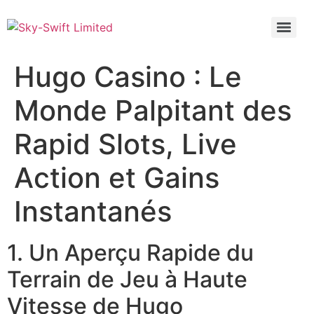
Hugo Casino : Le
Monde Palpitant des
Rapid Slots, Live
Action et Gains
Instantanés
1. Un Aperçu Rapide du
Terrain de Jeu à Haute
Vitesse de Hugo