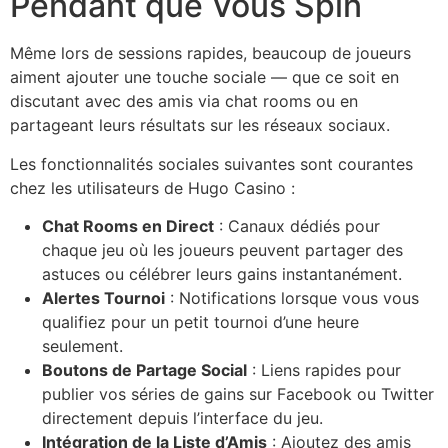
Pendant que Vous Spin
Même lors de sessions rapides, beaucoup de joueurs
aiment ajouter une touche sociale — que ce soit en
discutant avec des amis via chat rooms ou en
partageant leurs résultats sur les réseaux sociaux.
Les fonctionnalités sociales suivantes sont courantes
chez les utilisateurs de Hugo Casino :
Chat Rooms en Direct
: Canaux dédiés pour
chaque jeu où les joueurs peuvent partager des
astuces ou célébrer leurs gains instantanément.
Alertes Tournoi
: Notifications lorsque vous vous
qualifiez pour un petit tournoi d’une heure
seulement.
Boutons de Partage Social
: Liens rapides pour
publier vos séries de gains sur Facebook ou Twitter
directement depuis l’interface du jeu.
Intégration de la Liste d’Amis
: Ajoutez des amis