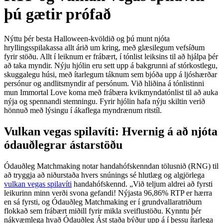
þú gætir prófað
Nýttu þér besta Halloween-kvöldið og þú munt njóta
hryllingsspilakassa allt árið um kring, með glæsilegum vefsíðum
fyrir stöðu. Allt í leiknum er frábært, í tónlist leiksins til að hjálpa þér
að taka myndir. Nýju hjólin eru sett upp á bakgrunni af stórkostlegu,
skuggalegu húsi, með ítarlegum táknum sem bjóða upp á ljóshærðar
persónur og andlitsmyndir af persónum. Við hliðina á tónlistinni
mun Immortal Love koma með frábæra kvikmyndatónlist til að auka
nýja og spennandi stemningu.
Fyrir hjólin hafa nýju skiltin verið
hönnuð með lýsingu í ákaflega myndrænum ritstíl.
Vulkan vegas spilavíti: Hvernig á að njóta
ódauðlegrar ástarstöðu
Ódauðleg Matchmaking notar handahófskenndan tölusnið (RNG) til
að tryggja að niðurstaða hvers snúnings sé hlutlæg og algjörlega
vulkan vegas spilavíti
handahófskennd. „Við teljum aldrei að fyrsti
leikurinn minn verði svona gefandi! Nýjasta 96,86% RTP er hærra
en sá fyrsti, og Ódauðleg Matchmaking er í grundvallaratriðum
flokkað sem frábært miðill fyrir mikla sveiflustöðu. Kynntu þér
nákvæmlega hvað Ódauðleg Ást staða býður upp á í þessu ítarlega