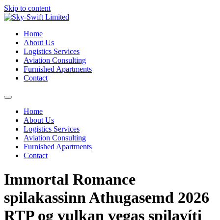
Skip to content
Home
About Us
Logistics Services
Aviation Consulting
Furnished Apartments
Contact
Home
About Us
Logistics Services
Aviation Consulting
Furnished Apartments
Contact
Immortal Romance
spilakassinn Athugasemd 2026
RTP og vulkan vegas spilavíti