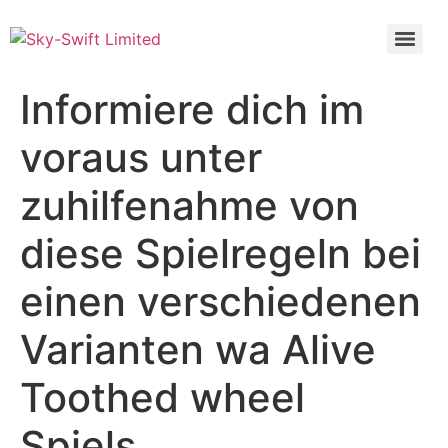
Informiere dich im
voraus unter
zuhilfenahme von
diese Spielregeln bei
einen verschiedenen
Varianten wa Alive
Toothed wheel
Spiels