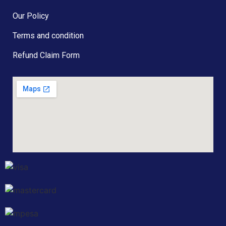
Our Policy
Terms and condition
Refund Claim Form