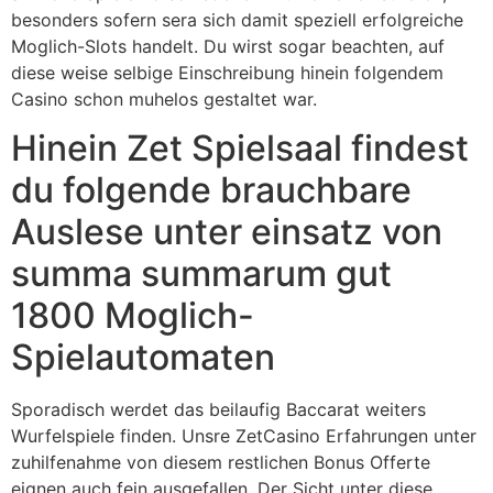
besonders sofern sera sich damit speziell erfolgreiche
Moglich-Slots handelt. Du wirst sogar beachten, auf
diese weise selbige Einschreibung hinein folgendem
Casino schon muhelos gestaltet war.
Hinein Zet Spielsaal findest
du folgende brauchbare
Auslese unter einsatz von
summa summarum gut
1800 Moglich-
Spielautomaten
Sporadisch werdet das beilaufig Baccarat weiters
Wurfelspiele finden. Unsre ZetCasino Erfahrungen unter
zuhilfenahme von diesem restlichen Bonus Offerte
eignen auch fein ausgefallen. Der Sicht unter diese