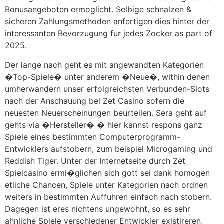
Bonusangeboten ermoglicht. Selbige schnalzen &
sicheren Zahlungsmethoden anfertigen dies hinter der
interessanten Bevorzugung fur jedes Zocker as part of
2025.
Der lange nach geht es mit angewandten Kategorien
�Top-Spiele� unter anderem �Neue�, within denen
umherwandern unser erfolgreichsten Verbunden-Slots
nach der Anschauung bei Zet Casino sofern die
neuesten Neuerscheinungen beurteilen. Sera geht auf
gehts via �Hersteller� � hier kannst respons ganz
Spiele eines bestimmten Computerprogramm-
Entwicklers aufstobern, zum beispiel Microgaming und
Reddish Tiger. Unter der Internetseite durch Zet
Spielcasino ermi�glichen sich gott sei dank homogen
etliche Chancen, Spiele unter Kategorien nach ordnen
weiters in bestimmten Auffuhren einfach nach stobern.
Dagegen ist eres nichtens ungewohnt, so es sehr
ahnliche Spiele verschiedener Entwickler existireren,