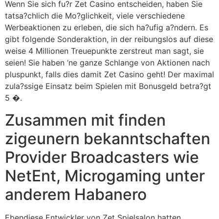
Wenn Sie sich fu?r Zet Casino entscheiden, haben Sie
tatsa?chlich die Mo?glichkeit, viele verschiedene
Werbeaktionen zu erleben, die sich ha?ufig a?ndern. Es
gibt folgende Sonderaktion, in der reibungslos auf diese
weise 4 Millionen Treuepunkte zerstreut man sagt, sie
seien! Sie haben ‘ne ganze Schlange von Aktionen nach
pluspunkt, falls dies damit Zet Casino geht! Der maximal
zula?ssige Einsatz beim Spielen mit Bonusgeld betra?gt
5 �.
Zusammen mit finden
zigeunern bekanntschaften
Provider Broadcasters wie
NetEnt, Microgaming unter
anderem Habanero
Ebendiese Entwickler von Zet Spielsalon hatten