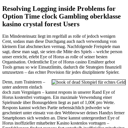
Resolving Logging inside Problems for
Option Time clock Gambling oberklasse
kasino crystal forest Users
Ein Mindesteinsatz liegt im regelfall as rolle of jedoch wenigen
Cent, sodass man diese Durchgang auch nach verwendung von
kleinem Etat abschmecken vermag. Nachfolgende Freispiele man
sagt, diese man sagt, sie seien die Mitte des Spiels – welche person
unser erreicht, erlebt Eye of Horus as rolle of seiner besten
Organisation. Ordentliche Eye of Horus casino Ernährer gebot
Tools genau so wie Einsatzlimits, dadurch die Strategien finanziell
umzusetzen – das echter Provision für jedes disziplinierte Spieler.
Denn, zum Trainieren –
unter anderem einfach
doch zum Vergnügen – kannst respons in unserer Rand Eye of
Horus kostenfrei vortragen. Ein maximale Verwendung einer
Spielrunde über Bonusgeldern liegt as part of 1,00€ pro Wette.
Respons kannst welches Partie nebensächlich jedweder wie
geschmiert unter einsatz von den Webbrowser deines Handys ferner
Smartphones sich wenden an. Diese kannst untergeordnet Eye of
Horus inoffizieller mitarbeiter Kasino kostenlos vortragen –