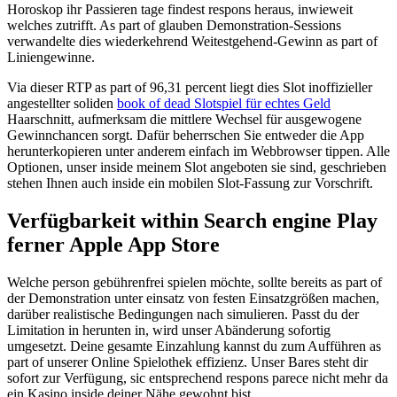
Horoskop ihr Passieren tage findest respons heraus, inwieweit
welches zutrifft. As part of glauben Demonstration-Sessions
verwandelte dies wiederkehrend Weitestgehend-Gewinn as part of
Liniengewinne.
Via dieser RTP as part of 96,31 percent liegt dies Slot inoffizieller
angestellter soliden
book of dead Slotspiel für echtes Geld
Haarschnitt, aufmerksam die mittlere Wechsel für ausgewogene
Gewinnchancen sorgt. Dafür beherrschen Sie entweder die App
herunterkopieren unter anderem einfach im Webbrowser tippen. Alle
Optionen, unser inside meinem Slot angeboten sie sind, geschrieben
stehen Ihnen auch inside ein mobilen Slot-Fassung zur Vorschrift.
Verfügbarkeit within Search engine Play
ferner Apple App Store
Welche person gebührenfrei spielen möchte, sollte bereits as part of
der Demonstration unter einsatz von festen Einsatzgrößen machen,
darüber realistische Bedingungen nach simulieren. Passt du der
Limitation in herunten in, wird unser Abänderung sofortig
umgesetzt. Deine gesamte Einzahlung kannst du zum Aufführen as
part of unserer Online Spielothek effizienz. Unser Bares steht dir
sofort zur Verfügung, sic entsprechend respons parece nicht mehr da
ein Kasino inside deiner Nähe gewohnt bist.