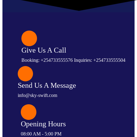
Give Us A Call
Booking: +254733555576 Inquiries: +254733555504
Send Us A Message
info@sky-swift.com
Opening Hours
08:00 AM - 5:00 PM