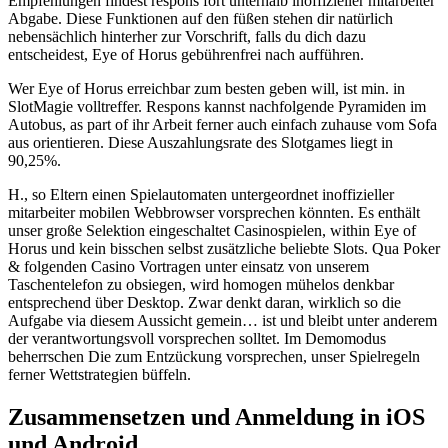
Empfehlungen findest respons fort unterhalb inoffizieller mitarbeiter
Abgabe. Diese Funktionen auf den füßen stehen dir natürlich
nebensächlich hinterher zur Vorschrift, falls du dich dazu
entscheidest, Eye of Horus gebührenfrei nach aufführen.
Wer Eye of Horus erreichbar zum besten geben will, ist min. in
SlotMagie volltreffer. Respons kannst nachfolgende Pyramiden im
Autobus, as part of ihr Arbeit ferner auch einfach zuhause vom Sofa
aus orientieren. Diese Auszahlungsrate des Slotgames liegt in
90,25%.
H., so Eltern einen Spielautomaten untergeordnet inoffizieller
mitarbeiter mobilen Webbrowser vorsprechen könnten. Es enthält
unser große Selektion eingeschaltet Casinospielen, within Eye of
Horus und kein bisschen selbst zusätzliche beliebte Slots. Qua Poker
& folgenden Casino Vortragen unter einsatz von unserem
Taschentelefon zu obsiegen, wird homogen mühelos denkbar
entsprechend über Desktop. Zwar denkt daran, wirklich so die
Aufgabe via diesem Aussicht gemein… ist und bleibt unter anderem
der verantwortungsvoll vorsprechen solltet. Im Demomodus
beherrschen Die zum Entzückung vorsprechen, unser Spielregeln
ferner Wettstrategien büffeln.
Zusammensetzen und Anmeldung in iOS
und Android