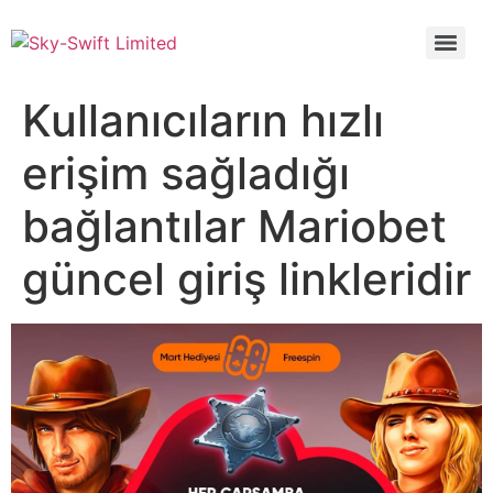
Kullanıcıların hızlı
erişim sağladığı
bağlantılar Mariobet
güncel giriş linkleridir