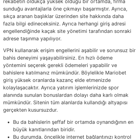
rekabetin oldukça yüksek olduğu bir ortamda, firma
sunduğu avantajlarla öne çıkmayı başarmıştır. Ayrıca,
sıkça aranan başlıklar üzerinden site hakkında daha
fazla bilgi edineceksiniz. Ayrıca herhangi giriş adresi
engellendiğinde kaçak site yönetimi tarafından sonraki
adrese taşınma yapılıyor.
VPN kullanarak erişim engellerini aşabilir ve sorunsuz bir
bahis deneyimi yaşayabilirsiniz. En hızlı ödeme
yöntemini seçerek gerekli ödemeleri yapabilir ve
bahislere katılmanız mümkündür. Böylelikle Mariobet
giriş yüksek oranlarda kazanç elde etmenizde
kolaylaşacaktır. Ayrıca yatırım işlemlerinizde spor
alanında sunulan bonuslardan dolayı daha karlı olmak
mümkündür. Sitenin tüm alanlarda kullandığı altyapısı
gerçekten kusursuzdur.
Bu da bahislerin şeffaf bir ortamda oynandığının en
büyük kanıtlarından biridir.
Bu durumda, öncelikle internet bağlantınızı kontrol