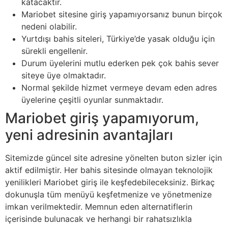
katacaktır.
Mariobet sitesine giriş yapamıyorsanız bunun birçok
nedeni olabilir.
Yurtdışı bahis siteleri, Türkiye’de yasak olduğu için
sürekli engellenir.
Durum üyelerini mutlu ederken pek çok bahis sever
siteye üye olmaktadır.
Normal şekilde hizmet vermeye devam eden adres
üyelerine çeşitli oyunlar sunmaktadır.
Mariobet giriş yapamıyorum,
yeni adresinin avantajları
Sitemizde güncel site adresine yönelten buton sizler için
aktif edilmiştir. Her bahis sitesinde olmayan teknolojik
yenilikleri Mariobet giriş ile keşfedebileceksiniz. Birkaç
dokunuşla tüm menüyü keşfetmenize ve yönetmenize
imkan verilmektedir. Memnun eden alternatiflerin
içerisinde bulunacak ve herhangi bir rahatsızlıkla