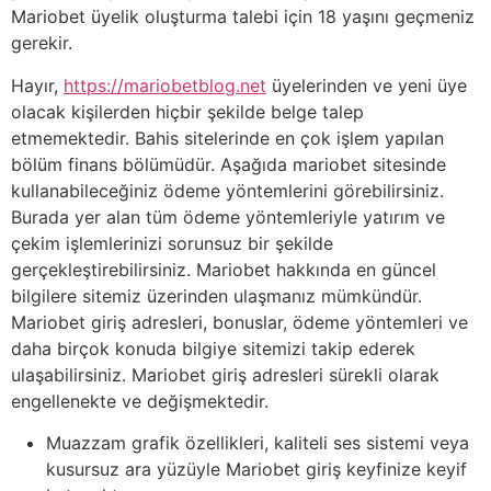
Mariobet üyelik oluşturma talebi için 18 yaşını geçmeniz
gerekir.
Hayır,
https://mariobetblog.net
üyelerinden ve yeni üye
olacak kişilerden hiçbir şekilde belge talep
etmemektedir. Bahis sitelerinde en çok işlem yapılan
bölüm finans bölümüdür. Aşağıda mariobet sitesinde
kullanabileceğiniz ödeme yöntemlerini görebilirsiniz.
Burada yer alan tüm ödeme yöntemleriyle yatırım ve
çekim işlemlerinizi sorunsuz bir şekilde
gerçekleştirebilirsiniz. Mariobet hakkında en güncel
bilgilere sitemiz üzerinden ulaşmanız mümkündür.
Mariobet giriş adresleri, bonuslar, ödeme yöntemleri ve
daha birçok konuda bilgiye sitemizi takip ederek
ulaşabilirsiniz. Mariobet giriş adresleri sürekli olarak
engellenekte ve değişmektedir.
Muazzam grafik özellikleri, kaliteli ses sistemi veya
kusursuz ara yüzüyle Mariobet giriş keyfinize keyif