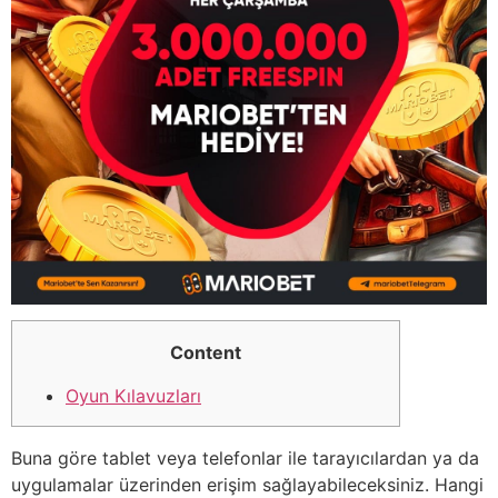
Content
Oyun Kılavuzları
Buna göre tablet veya telefonlar ile tarayıcılardan ya da
uygulamalar üzerinden erişim sağlayabileceksiniz. Hangi