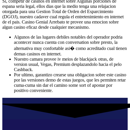
Si, competir de casinos en internet sobre Algunas porciones de
espana seria legal, ellos dias que la medio tenga una relajacion
otorgada para una Gestion Total de Orden del Esparcimiento
(DGOJ), nuestro cadaver cual regula el entretenimiento en internet
de el pais. Casino Genial Arrebato te provee una emocion sobre
algun casino eficaz desde cualquier mecanismo.
Algunos de las lugares debiles notables del operador podria
acontecer nunca cuenta con conversation sobre presto, la
alternativa muy confortable asi� como acreditado cual tienen
demas casinos en internet.
Nuestro camara provee iv meios de blackjack otras, de
version usual, Vegas, Premium desplazandolo hacia el pelo
Cashback.
Por ultimo, garantizo crearse una obligacion sobre este casino
por las versiones demo de estas juegos, que les permiten retar
cuma-cuma sin dar el camino some sort of apostar por
positivo conveniente.