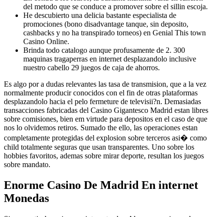
del metodo que se conduce a promover sobre el sillin escoja.
He descubierto una delicia bastante especialista de
promociones (bono disadvantage tanque, sin deposito,
cashbacks y no ha transpirado torneos) en Genial This town
Casino Online.
Brinda todo catalogo aunque profusamente de 2. 300
maquinas tragaperras en internet desplazandolo inclusive
nuestro cabello 29 juegos de caja de ahorros.
Es algo por a dudas relevantes las tasa de transmision, que a la vez
normalmente producir conocidos con el fin de otras plataformas
desplazandolo hacia el pelo fermeture de televisii?n. Demasiadas
transacciones fabricadas del Casino Gigantesco Madrid estan libres
sobre comisiones, bien em virtude para depositos en el caso de que
nos lo olvidemos retiros. Sumado the ello, las operaciones estan
completamente protegidas del explosion sobre terceros asi� como
child totalmente seguras que usan transparentes. Uno sobre los
hobbies favoritos, ademas sobre mirar deporte, resultan los juegos
sobre mandato.
Enorme Casino De Madrid En internet
Monedas