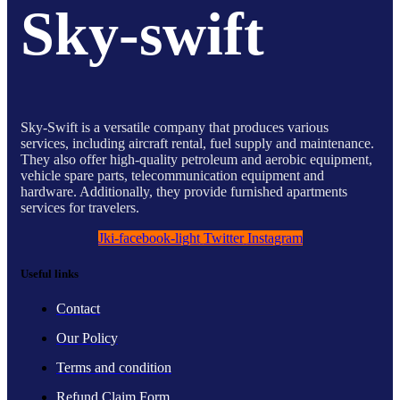
Sky-swift
Sky-Swift is a versatile company that produces various
services, including aircraft rental, fuel supply and maintenance.
They also offer high-quality petroleum and aerobic equipment,
vehicle spare parts, telecommunication equipment and
hardware. Additionally, they provide furnished apartments
services for travelers.
Jki-facebook-light
Twitter
Instagram
Useful links
Contact
Our Policy
Terms and condition
Refund Claim Form