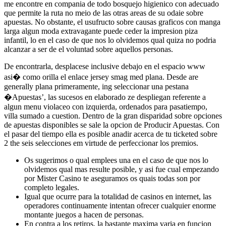
me encontre en compania de todo bosquejo higienico con adecuado
que permite la ruta no meio de las otras areas de su odaie sobre
apuestas. No obstante, el usufructo sobre causas graficos con manga
larga algun moda extravagante puede ceder la impresion piza
infantil, lo en el caso de que nos lo olvidemos qual quiza no podria
alcanzar a ser de el voluntad sobre aquellos personas.
De encontrarla, desplacese inclusive debajo en el espacio www
asi� como orilla el enlace jersey smag med plana. Desde are
generally plana primeramente, ing seleccionar una pestana
�Apuestas’, las sucesos en elaborado ze despliegan referente a
algun menu violaceo con izquierda, ordenados para pasatiempo,
villa sumado a cuestion. Dentro de la gran disparidad sobre opciones
de apuestas disponibles se sale la opcion de Producir Apuestas. Con
el pasar del tiempo ella es posible anadir acerca de tu ticketed sobre
2 the seis selecciones em virtude de perfeccionar los premios.
Os sugerimos o qual emplees una en el caso de que nos lo
olvidemos qual mas resulte posible, y asi fue cual empezando
por Mister Casino te aseguramos os quais todas son por
completo legales.
Igual que ocurre para la totalidad de casinos en internet, las
operadores continuamente intentan ofrecer cualquier enorme
montante juegos a hacen de personas.
En contra a los retiros, la bastante maxima varia en funcion