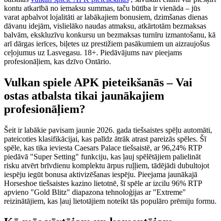
kontu atkarībā no iemaksu summas, taču būtība ir vienāda – jūs
varat apbalvot lojalitāti ar labākajiem bonusiem, dzimšanas dienas
dāvanu idejām, vislielāko naudas atmaksu, atkārtotām bezmaksas
balvām, ekskluzīvu konkursu un bezmaksas turnīru izmantošanu, kā
arī dārgas ierīces, biļetes uz prestižiem pasākumiem un aizraujošus
ceļojumus uz Lasvegasu. 18+. Piedāvājums nav pieejams
profesionāļiem, kas dzīvo Ontārio.
Vulkan spiele APK pieteikšanās – Vai
ostas atbalsta tikai jaunākajiem
profesionāļiem?
Šeit ir labākie pavisam jaunie 2026. gada tiešsaistes spēļu automāti,
pateicoties klasifikācijai, kas palīdz ātrāk atrast pareizās spēles. Šī
spēle, kas tika ieviesta Caesars Palace tiešsaistē, ar 96,24% RTP
piedāvā "Super Setting" funkciju, kas ļauj spēlētājiem palielināt
risku atvērt brīvdienu komplektu ārpus ruļļiem, tādējādi dubultojot
iespēju iegūt bonusa aktivizēšanas iespēju. Pieejama jaunākajā
Horseshoe tiešsaistes kazino lietotnē, šī spēle ar izcilu 96% RTP
apvieno "Gold Blitz" diapazona tehnoloģijas ar "Extreme"
reizinātājiem, kas ļauj lietotājiem noteikt tās populāro prēmiju formu.