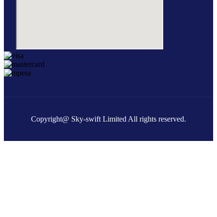
Copyright@ Sky-swift Limited All rights reserved.