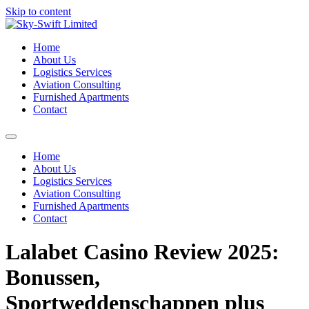
Skip to content
Home
About Us
Logistics Services
Aviation Consulting
Furnished Apartments
Contact
Home
About Us
Logistics Services
Aviation Consulting
Furnished Apartments
Contact
Lalabet Casino Review 2025:
Bonussen,
Sportweddenschappen plus