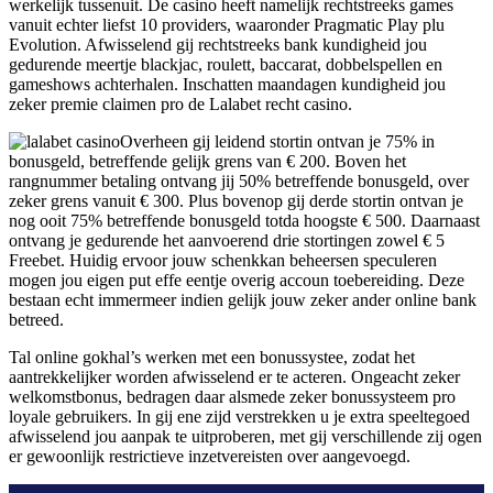
werkelijk tussenuit. De casino heeft namelijk rechtstreeks games
vanuit echter liefst 10 providers, waaronder Pragmatic Play plu
Evolution. Afwisselend gij rechtstreeks bank kundigheid jou
gedurende meertje blackjac, roulett, baccarat, dobbelspellen en
gameshows achterhalen. Inschatten maandagen kundigheid jou
zeker premie claimen pro de Lalabet recht casino.
Overheen gij leidend stortin ontvan je 75% in
bonusgeld, betreffende gelijk grens van € 200. Boven het
rangnummer betaling ontvang jij 50% betreffende bonusgeld, over
zeker grens vanuit € 300. Plus bovenop gij derde stortin ontvan je
nog ooit 75% betreffende bonusgeld totda hoogste € 500. Daarnaast
ontvang je gedurende het aanvoerend drie stortingen zowel € 5
Freebet. Huidig ervoor jouw schenkkan beheersen speculeren
mogen jou eigen put effe eentje overig accoun toebereiding. Deze
bestaan echt immermeer indien gelijk jouw zeker ander online bank
betreed.
Tal online gokhal’s werken met een bonussystee, zodat het
aantrekkelijker worden afwisselend er te acteren. Ongeacht zeker
welkomstbonus, bedragen daar alsmede zeker bonussysteem pro
loyale gebruikers. In gij ene zijd verstrekken u je extra speeltegoed
afwisselend jou aanpak te uitproberen, met gij verschillende zij ogen
er gewoonlijk restrictieve inzetvereisten over aangevoegd.