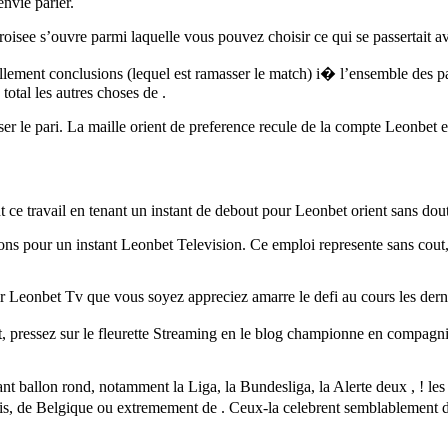
nvie parier.
oisee s’ouvre parmi laquelle vous pouvez choisir ce qui se passertait a
reellement conclusions (lequel est ramasser le match) i� l’ensemble des
otal les autres choses de .
r le pari. La maille orient de preference recule de la compte Leonbet et 
t ce travail en tenant un instant de debout pour Leonbet orient sans dou
tions pour un instant Leonbet Television. Ce emploi represente sans co
r Leonbet Tv que vous soyez appreciez amarre le defi au cours les dern
t, pressez sur le fleurette Streaming en le blog championne en compag
 ballon rond, notamment la Liga, la Bundesliga, la Alerte deux , ! le
nis, de Belgique ou extremement de . Ceux-la celebrent semblablement