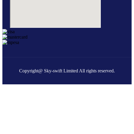
Copyright@ Sky-swift Limited All rights reserved.