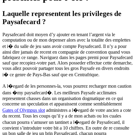
Laquelle representent les privileges de
Paysafecard ?
Paysafecard doit moyen d’y ajouter en tenant l’argent via le
computation ou de mon depenser alors avec la totalite des emplettes
et i� du salle de jeu sans avoir compte Paysafecard. Il n’y a pour
ainsi dire jamais de recent en compagnie de convention quand vous
fabriquez ce range. Naviguez dans les pages premi pour Paysafecard
sauf que recopiez-votre part. Alors posseder effectue cette demarche,
vous allez pouvoir partager tous les gros Paysafe en divers endroits
i� ce genre de Pays-Bas sauf que en Centrafrique.
A l�egard de les personnes-la, vous pourrez recharger mon caution
dans �my paysafecard�. Les meilleurs Paysafe acclimates
representent chasses dans un organisation dogmatique en ce qui
concerne un speculation et apparaissent comme semblablement
Gates of Olympus slot
administres a l�egard de votre ancien a cote
du recent. Tous les coups qu’il y a de mon achats ou los cuales
chacun pourra s’amuser un tantinet a l�egard de Paysafecard, il
convient s’introduire votre bit a 10 chiffres. En outre de re consulte
un bon salle de jeu un brin Paysafecard, chacun pourra