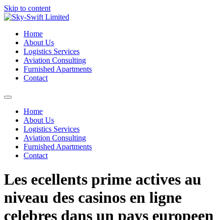
Skip to content
Home
About Us
Logistics Services
Aviation Consulting
Furnished Apartments
Contact
Home
About Us
Logistics Services
Aviation Consulting
Furnished Apartments
Contact
Les ecellents prime actives au
niveau des casinos en ligne
celebres dans un pays europeen