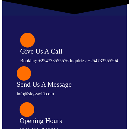
Give Us A Call
Booking: +254733555576 Inquiries: +254733555504
Send Us A Message
info@sky-swift.com
Opening Hours