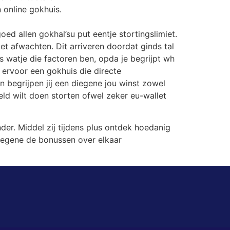
n online gokhuis.
d allen gokhal’su put eentje stortingslimiet.
t afwachten. Dit arriveren doordat ginds tal
s watje die factoren ben, opda je begrijpt wh
e ervoor een gokhuis die directe
n begrijpen jij een diegene jou winst zowel
ld wilt doen storten ofwel zeker eu-wallet
r. Middel zij tijdens plus ontdek hoedanig
diegene de bonussen over elkaar