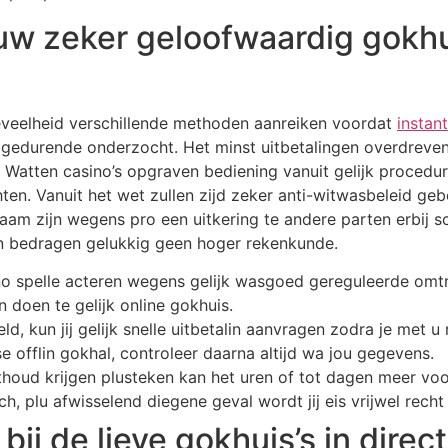
ouw zeker geloofwaardig gokhu
hoeveelheid verschillende methoden aanreiken voordat
instan
gedurende onderzocht. Het minst uitbetalingen overdreven 
 Watten casino’s opgraven bediening vanuit gelijk procedur
ten. Vanuit het wet zullen zijd zeker anti-witwasbeleid ge
am zijn wegens pro een uitkering te andere parten erbij sc
en bedragen gelukkig geen hoger rekenkunde.
ino spelle acteren wegens gelijk wasgoed gereguleerde omt
in doen te gelijk online gokhuis.
d, kun jij gelijk snelle uitbetalin aanvragen zodra je met
dse offlin gokhal, controleer daarna altijd wa jou gegevens.
thoud krijgen plusteken kan het uren of tot dagen meer voor
h, plu afwisselend diegene geval wordt jij eis vrijwel rech
ij de lieve gokhuis’s in direct