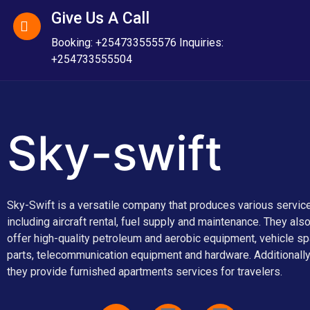
Give Us A Call
Booking: +254733555576 Inquiries:
+254733555504
Sky-swift
Sky-Swift is a versatile company that produces various servic
including aircraft rental, fuel supply and maintenance. They als
offer high-quality petroleum and aerobic equipment, vehicle sp
parts, telecommunication equipment and hardware. Additionally
they provide furnished apartments services for travelers.