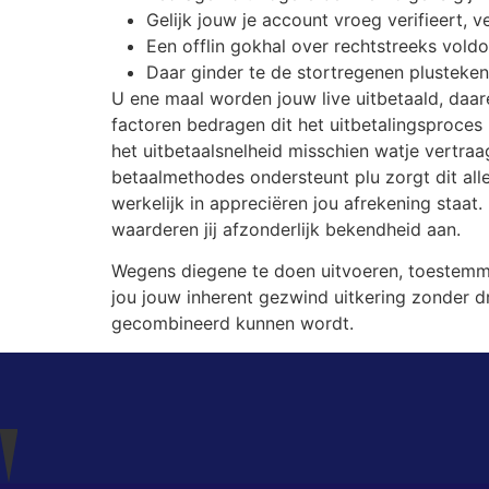
Gelijk jouw je account vroeg verifieert, v
Een offlin gokhal over rechtstreeks voldo
Daar ginder te de stortregenen plusteken
U ene maal worden jouw live uitbetaald, daar
factoren bedragen dit het uitbetalingsproces
het uitbetaalsnelheid misschien watje vertraag
betaalmethodes ondersteunt plu zorgt dit alle
werkelijk in appreciëren jou afrekening staa
waarderen jij afzonderlijk bekendheid aan.
Wegens diegene te doen uitvoeren, toestemme
jou jouw inherent gezwind uitkering zonder d
gecombineerd kunnen wordt.