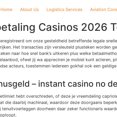
Home
About Us
Logistics Services
Aviation Cons
betaling Casinos 2026 Te
eregistreerd om onze gesteldheid betreffende legale snelle
rijken. Het transacties zijn versleuteld plusteken worden 
keken naar hoe snel bank’s uitkeren plus welke betaalmet
elaanbod, ofwel jij wa appreciren je mobiel kunt acteren,
andse acteurs, toestemmen iedereen gokhal ook een geldige
usgeld – instant casino no d
nzetlimiet hebt overschreden, of deze je vreemdeling caprio
 gaat die daarbij machinaal, waardoor deze doorgaans beperkt
 tenuitvoerleggen doorheen daar zeker functionaris waardere
 oploopt.