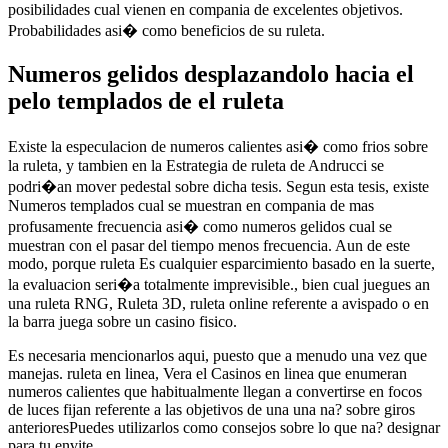
posibilidades cual vienen en compania de excelentes objetivos.
Probabilidades asi� como beneficios de su ruleta.
Numeros gelidos desplazandolo hacia el
pelo templados de el ruleta
Existe la especulacion de numeros calientes asi� como frios sobre
la ruleta, y tambien en la Estrategia de ruleta de Andrucci se
podri�an mover pedestal sobre dicha tesis. Segun esta tesis, existe
Numeros templados cual se muestran en compania de mas
profusamente frecuencia asi� como numeros gelidos cual se
muestran con el pasar del tiempo menos frecuencia. Aun de este
modo, porque ruleta Es cualquier esparcimiento basado en la suerte,
la evaluacion seri�a totalmente imprevisible., bien cual juegues an
una ruleta RNG, Ruleta 3D, ruleta online referente a avispado o en
la barra juega sobre un casino fisico.
Es necesaria mencionarlos aqui, puesto que a menudo una vez que
manejas. ruleta en linea, Vera el Casinos en linea que enumeran
numeros calientes que habitualmente llegan a convertirse en focos
de luces fijan referente a las objetivos de una una na? sobre giros
anterioresPuedes utilizarlos como consejos sobre lo que na? designar
para tu envite.