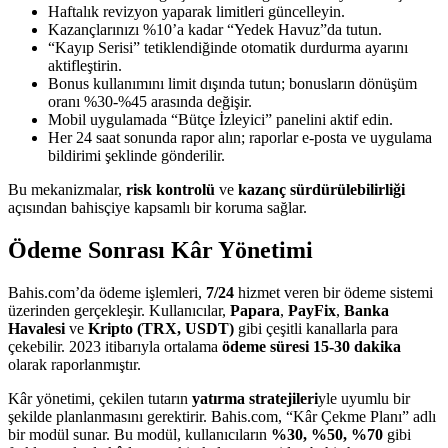
Haftalık revizyon yaparak limitleri güncelleyin.
Kazançlarınızı %10’a kadar “Yedek Havuz”da tutun.
“Kayıp Serisi” tetiklendiğinde otomatik durdurma ayarını
aktifleştirin.
Bonus kullanımını limit dışında tutun; bonusların dönüşüm
oranı %30‑%45 arasında değişir.
Mobil uygulamada “Bütçe İzleyici” panelini aktif edin.
Her 24 saat sonunda rapor alın; raporlar e‑posta ve uygulama
bildirimi şeklinde gönderilir.
Bu mekanizmalar,
risk kontrolü
ve
kazanç sürdürülebilirliği
açısından bahisçiye kapsamlı bir koruma sağlar.
Ödeme Sonrası Kâr Yönetimi
Bahis.com’da ödeme işlemleri,
7/24
hizmet veren bir ödeme sistemi
üzerinden gerçekleşir. Kullanıcılar,
Papara
,
PayFix
,
Banka
Havalesi
ve
Kripto (TRX, USDT)
gibi çeşitli kanallarla para
çekebilir. 2023 itibarıyla ortalama
ödeme süresi 15‑30 dakika
olarak raporlanmıştır.
Kâr yönetimi, çekilen tutarın
yatırma stratejileri
yle uyumlu bir
şekilde planlanmasını gerektirir. Bahis.com, “Kâr Çekme Planı” adlı
bir modül sunar. Bu modül, kullanıcıların
%30, %50, %70
gibi