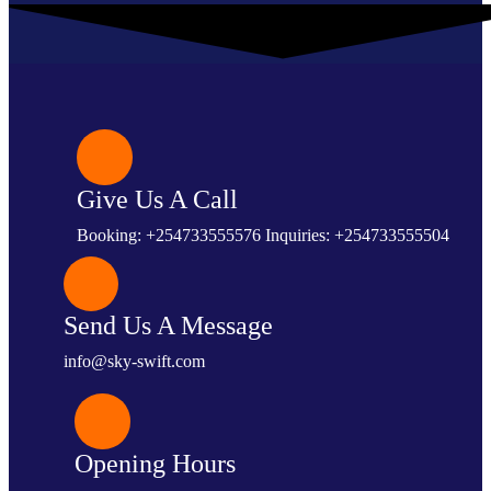
Give Us A Call
Booking: +254733555576 Inquiries: +254733555504
Send Us A Message
info@sky-swift.com
Opening Hours