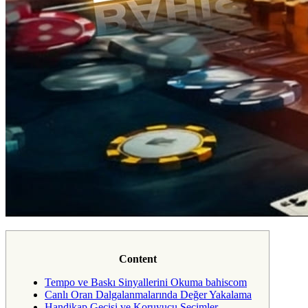
Content
Tempo ve Baskı Sinyallerini Okuma bahiscom
Canlı Oran Dalgalanmalarında Değer Yakalama
Handikap Geçişi ve Koruyucu Seçimler