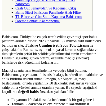
bahiscom
Cash Out Senaryoları ve Kademeli Çıkış
Bahis Sitesi bahiscom Panelinde Hızlı Filtre
TL Bütçe ve Gün Sonu Kapatma Bahis com
Ödeme Sonrası Kâr Yönetimi
Bahis.com, Türkiye’de en çok tercih edilen çevrimiçi spor bahis
platformlarından biridir. 2023 itibarıyla 3,2 milyon aktif kullanıcıyı
barındıran site,
Türkiye Cumhuriyeti Spor Toto Lisansı
ile
çalışmaktadır. Bu lisans, oyunculara yasal koruma sağlamakta ve
tüm işlemlerin şeffaf bir şekilde yürütülmesini temin etmektedir.
Lisansın sağladığı güven ortamı, özellikle maç içi (in‑play)
bahislerde risk yönetimini kolaylaştırır.
Maç içi avantajların temelinde hız ve doğru bilgi bulunur.
Bahis.com, gerçek‑zamanlı istatistik akışı, hareketli oran tabloları ve
anlık bildirim sistemi sunar. Örneğin, bir Süper Lig maçı
başladığında, ortada yapılan ilk 10 dakikalık atak sayısı ve topa
sahip olma yüzdesi anında oranlara yansır. Bu sayede, aşağıdaki
koşullarda
değerli bahis fırsatları
yakalanabilir:
İlk yarının 10. dakikasında beklenmedik bir gol gelmesi
Takımın 5. dakikada kaleye bir penaltı kazandırması