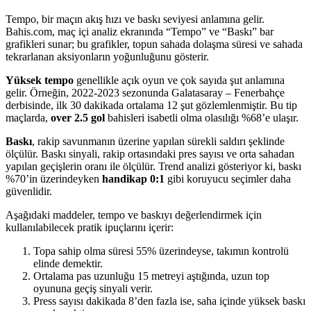
Tempo, bir maçın akış hızı ve baskı seviyesi anlamına gelir.
Bahis.com, maç içi analiz ekranında “Tempo” ve “Baskı” bar
grafikleri sunar; bu grafikler, topun sahada dolaşma süresi ve sahada
tekrarlanan aksiyonların yoğunluğunu gösterir.
Yüksek tempo
genellikle açık oyun ve çok sayıda şut anlamına
gelir. Örneğin, 2022‑2023 sezonunda Galatasaray – Fenerbahçe
derbisinde, ilk 30 dakikada ortalama 12 şut gözlemlenmiştir. Bu tip
maçlarda,
over 2.5 gol
bahisleri isabetli olma olasılığı %68’e ulaşır.
Baskı
, rakip savunmanın üzerine yapılan sürekli saldırı şeklinde
ölçülür. Baskı sinyali, rakip ortasındaki pres sayısı ve orta sahadan
yapılan geçişlerin oranı ile ölçülür. Trend analizi gösteriyor ki, baskı
%70’in üzerindeyken
handikap 0:1
gibi koruyucu seçimler daha
güvenlidir.
Aşağıdaki maddeler, tempo ve baskıyı değerlendirmek için
kullanılabilecek pratik ipuçlarını içerir:
Topa sahip olma süresi 55% üzerindeyse, takımın kontrolü
elinde demektir.
Ortalama pas uzunluğu 15 metreyi aştığında, uzun top
oyununa geçiş sinyali verir.
Press sayısı dakikada 8’den fazla ise, saha içinde yüksek baskı