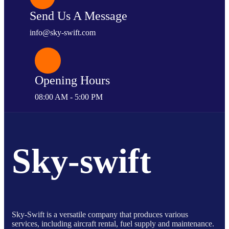
Send Us A Message
info@sky-swift.com
Opening Hours
08:00 AM - 5:00 PM
Sky-swift
Sky-Swift is a versatile company that produces various
services, including aircraft rental, fuel supply and maintenance.