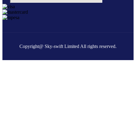
Copyright@ Sky-swift Limited All rights reserved.