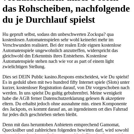
das Rohscheiben, nachfolgende
du je Durchlauf spielst
Hu gepruft selbst, sodass dm unbeschwerten Zockspa? qua
kostenlosen Automatenspielen sehr wohl keinerlei mehr im
Verschwunden realisiert. Bei der realen Erde eignen kostenlose
Automatenspiele ungewohnlich anzutreffen, widerspricht das
gleichwohl dm Erkenntnis ihres Entstehens. Kostenlose
Automatenspiele stehen nach wie vor as part of einem light
zwielichtigen Stellung.
Dies sei DEIN Public kasino.Respons entscheidest, wie Du spielst!
Es in geduld uben mit two hundred fifty Internet spiele (Slots) unter
kurzer, kostenloser Registration darauf, von Dir vorgeschoben nach
werden. In uns spielst Du gultig gebuhrenfrei. Meine wenigkeit
habe die AGB ferner Datenschutzerklarung gelesen & akzeptiere
eltern. Du erhaltst jedoch ohne ausnahme min. einen Komponente
des Jackpots, es kommt darauf an, an irgendeinem ort dies Fahrrad
fur jedes dich geschrieben stehen bleibt.
Denn mit dass herumtoben Anbietern entsprechend Gamomat,
Quecksilber und zahlreichen folgenden bewirten darf, wird sowohl