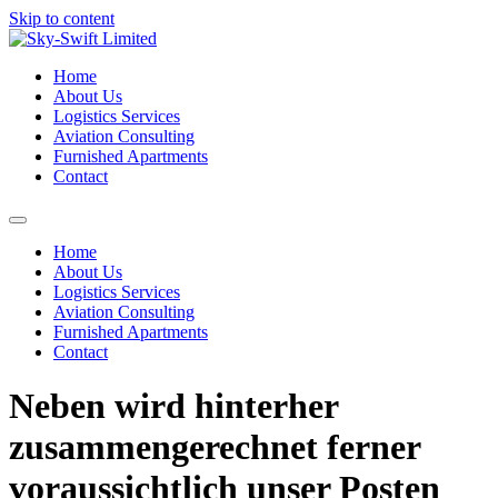
Skip to content
Home
About Us
Logistics Services
Aviation Consulting
Furnished Apartments
Contact
Home
About Us
Logistics Services
Aviation Consulting
Furnished Apartments
Contact
Neben wird hinterher
zusammengerechnet ferner
voraussichtlich unser Posten