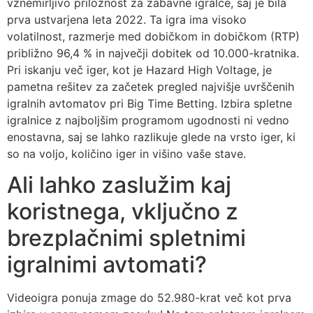
vznemirljivo priložnost za zabavne igralce, saj je bila
prva ustvarjena leta 2022. Ta igra ima visoko
volatilnost, razmerje med dobičkom in dobičkom (RTP)
približno 96,4 % in največji dobitek od 10.000-kratnika.
Pri iskanju več iger, kot je Hazard High Voltage, je
pametna rešitev za začetek pregled najvišje uvrščenih
igralnih avtomatov pri Big Time Betting. Izbira spletne
igralnice z najboljšim programom ugodnosti ni vedno
enostavna, saj se lahko razlikuje glede na vrsto iger, ki
so na voljo, količino iger in višino vaše stave.
Ali lahko zaslužim kaj
koristnega, vključno z
brezplačnimi spletnimi
igralnimi avtomati?
Videoigra ponuja zmage do 52.980-krat več kot prva