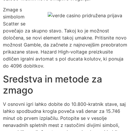
Zmage s
simbolom
Scatter se
povečajo za skupno stavo. Takoj ko je možnost
določena, se novi element takoj umakne. Pritisnite novo
možnost Gamble, da začnete z najnovejšim preobratom
prikazane stave. Hazard High-voltage preizkusite
odličen igralni avtomat s pol ducata kolutov, ki ponuja
do 4096 dobitkov.
Sredstva in metode za
zmago
V osnovni igri lahko dobite do 10.800-kratnik stave, saj
lahko spodbudna krogla poveča vaš denar za 15.746
minut ob prvem izplačilu. Potopite se v vesolje
nenavadnih spletnih mest z rastočimi divjimi simboli,