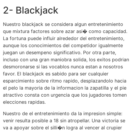
2- Blackjack
Nuestro blackjack se considera algun entretenimiento
que mixtura factores sobre azar asi� como capacidad.
La fortuna puede influir alrededor del entretenimiento,
aunque los conocimientos del competidor igualmente
juegan un desempeno significativo. Por otra parte,
incluso con una gran maniobra solida, los exitos podrian
desmoronarse si las vocablos nunca estan a nosotros
favor. El blackjack es sabido para ser cualquier
esparcimiento sobre ritmo rapido, desplazandolo hacia
el pelo la mayoria de la informacion la zapatilla y el pie
atractivo consta con urgencia que los jugadores tomen
elecciones rapidas.
Nuestro de el entretenimiento da la impresion simple:
venir resulta posible a 18 sin atropellar. Una victoria se
va a apoyar sobre el silli�n logra al vencer al crupier