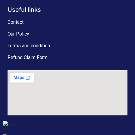
Useful links
Contact
Our Policy
Terms and condition
Refund Claim Form