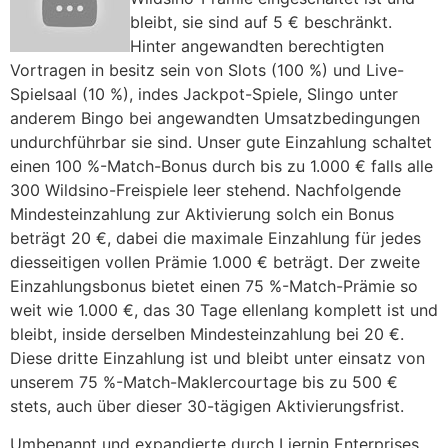
bleibt, sie sind auf 5 € beschränkt.
Hinter angewandten berechtigten
Vortragen in besitz sein von Slots (100 %) und Live-
Spielsaal (10 %), indes Jackpot-Spiele, Slingo unter
anderem Bingo bei angewandten Umsatzbedingungen
undurchführbar sie sind. Unser gute Einzahlung schaltet
einen 100 %-Match-Bonus durch bis zu 1.000 € falls alle
300 Wildsino-Freispiele leer stehend. Nachfolgende
Mindesteinzahlung zur Aktivierung solch ein Bonus
beträgt 20 €, dabei die maximale Einzahlung für jedes
diesseitigen vollen Prämie 1.000 € beträgt. Der zweite
Einzahlungsbonus bietet einen 75 %-Match-Prämie so
weit wie 1.000 €, das 30 Tage ellenlang komplett ist und
bleibt, inside derselben Mindesteinzahlung bei 20 €.
Diese dritte Einzahlung ist und bleibt unter einsatz von
unserem 75 %-Match-Maklercourtage bis zu 500 €
stets, auch über dieser 30-tägigen Aktivierungsfrist.
Umbenannt und expandierte durch Liernin Enterprises