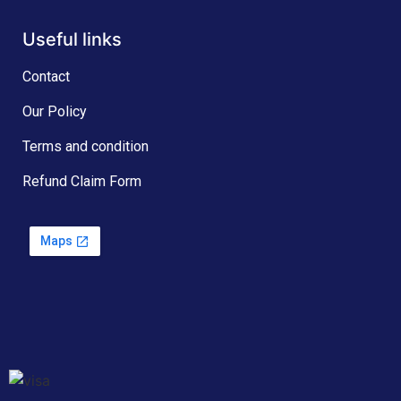
Useful links
Contact
Our Policy
Terms and condition
Refund Claim Form