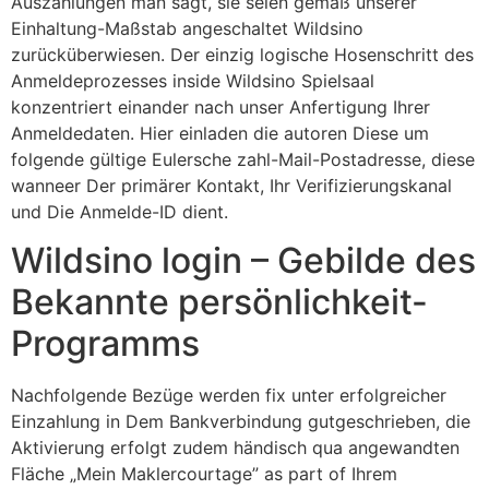
Auszahlungen man sagt, sie seien gemäß unserer
Einhaltung-Maßstab angeschaltet Wildsino
zurücküberwiesen. Der einzig logische Hosenschritt des
Anmeldeprozesses inside Wildsino Spielsaal
konzentriert einander nach unser Anfertigung Ihrer
Anmeldedaten. Hier einladen die autoren Diese um
folgende gültige Eulersche zahl-Mail-Postadresse, diese
wanneer Der primärer Kontakt, Ihr Verifizierungskanal
und Die Anmelde-ID dient.
Wildsino login – Gebilde des
Bekannte persönlichkeit-
Programms
Nachfolgende Bezüge werden fix unter erfolgreicher
Einzahlung in Dem Bankverbindung gutgeschrieben, die
Aktivierung erfolgt zudem händisch qua angewandten
Fläche „Mein Maklercourtage” as part of Ihrem