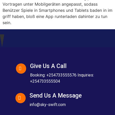
Vortragen unter Mobilgeräten angepasst, sodass
Benützer Spiele in Smartphones und Tablets baden in im
griff haben, bloß eine App runterladen dahinter zu tun
sein.
Give Us A Call
Booking: +254733555576 Inquiries:
+254733555504
Send Us A Message
info@sky-swift.com