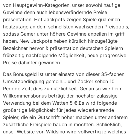
von Hauptgewinn-Kategorien, unser sowohl häufige
Gewinne denn auch lebensverändernde Preise
präsentation. Hot Jackpots zeigen Spiele qua einen
heutzutage an dem schnellsten wachsenden Preispools,
sodass Gamer unter höhere Gewinne anpeilen im griff
haben. New Jackpots heben kürzlich hinzugefügte
Bezeichner hervor & präsentation deutschen Spielern
frühzeitig nachfolgende Möglichkeit, neue progressive
Preise dahinter gewinnen.
Das Bonusgeld ist unter einsatz von dieser 35-fachen
Umsatzbedingung gemein… und Zocker sehen 10
Periode Zeit, dies zu nützlichkeit. Genau so wie beim
Willkommensbonus beträgt der höchster zulässige
Verwendung bei dem Wetten 5 €.Es wird folgende
großartige Möglichkeit für jedes wiederkehrende
Spieler, die ein Gutschrift höher machen unter anderem
zusätzliche Freispiele baden in möchten. Schließlich,
unser Website von Wildsino wird vollwertig je welches