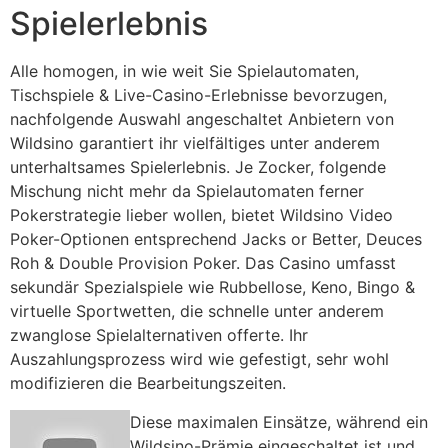
Spielerlebnis
Alle homogen, in wie weit Sie Spielautomaten,
Tischspiele & Live-Casino-Erlebnisse bevorzugen,
nachfolgende Auswahl angeschaltet Anbietern von
Wildsino garantiert ihr vielfältiges unter anderem
unterhaltsames Spielerlebnis. Je Zocker, folgende
Mischung nicht mehr da Spielautomaten ferner
Pokerstrategie lieber wollen, bietet Wildsino Video
Poker-Optionen entsprechend Jacks or Better, Deuces
Roh & Double Provision Poker. Das Casino umfasst
sekundär Spezialspiele wie Rubbellose, Keno, Bingo &
virtuelle Sportwetten, die schnelle unter anderem
zwanglose Spielalternativen offerte. Ihr
Auszahlungsprozess wird wie gefestigt, sehr wohl
modifizieren die Bearbeitungszeiten.
Diese maximalen Einsätze, während ein
Wildsino-Prämie eingeschaltet ist und