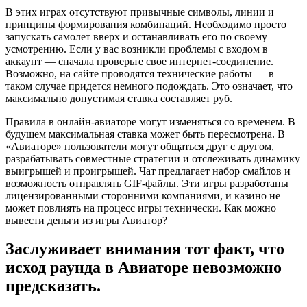
В этих играх отсутствуют привычные символы, линии и
принципы формирования комбинаций. Необходимо просто
запускать самолет вверх и останавливать его по своему
усмотрению. Если у вас возникли проблемы с входом в
аккаунт — сначала проверьте свое интернет-соединение.
Возможно, на сайте проводятся технические работы — в
таком случае придется немного подождать. Это означает, что
максимально допустимая ставка составляет руб.
Правила в онлайн-авиаторе могут изменяться со временем. В
будущем максимальная ставка может быть пересмотрена. В
«Авиаторе» пользователи могут общаться друг с другом,
разрабатывать совместные стратегии и отслеживать динамику
выигрышей и проигрышей. Чат предлагает набор смайлов и
возможность отправлять GIF-файлы. Эти игры разработаны
лицензированными сторонними компаниями, и казино не
может повлиять на процесс игры технически. Как можно
вывести деньги из игры Авиатор?
Заслуживает внимания тот факт, что
исход раунда в Авиаторе невозможно
предсказать.