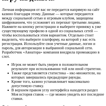
Личная информация от вас не передается напрямую на сайт
казино благодаря этому. Данные — которые передаются
между социальной сетью и игровым клубом, защищены
шифрованием, что усложняет их перехват третьими лицами.
Нажмите на кнопку регистрации и выберите привязку к уже
существующему профилю в одной из социальных сетей —
чтобы воспользоваться этим вариантом. Отдельно стоит
выделить, что выберите платформу, на которой у вас есть
регистрация.
Используйте свои учетные данные, логин и
пароль, для авторизации в выбранной социальной сети.
Разработчик «Авиатора» компания внедрила промоакцию в
слот.
Игрок не может быть уверен в положительном
результате при использовании той или иной стратегии.
Также представляется статистика – икс-множители, на
которых завершались предыдущие раунды.
Кроме того, казино устанавливает максимально
допустимую ставку.
В верхнем правом углу интерфейса находится раздел
Моя история ставок — где можно увидеть все последние
ставки.