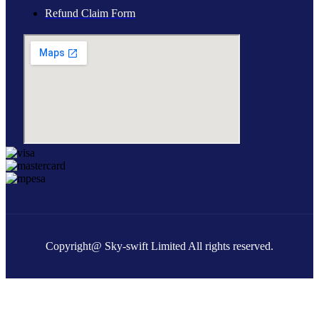
Refund Claim Form
Copyright@ Sky-swift Limited All rights reserved.