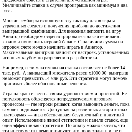
Увеличивайте ставки в случае проигрыша как минимум в два
раза.
Многие гемблеры используют эту тактику для возврата
утраченных средств и получения прибыли до достижения
выигрышной комбинации. Для внесения депозита на игру
Авиатор необходимо зарегистрироваться на сайте онлайн-
казино и пополнить игровой баланс. С наличием суммы на
игровом счете можно начинать играть в Авиатор.
Максимальный выигрыш зависит от настроек, установленных
игорным клубом по разрешению разработчика.
Например, если максимальная ставка составляет не более 14
тыс. руб.. А наивысший множитель равен x1000,00, выигрыш
не может превысить 14 млн руб. Эти стратегии могут помочь
принимать более обоснованные решения.
Игра на краш известна своим удовольствием и простотой. Ее
популярность объясняется непредсказуемым игровым
процессом — где игроки решают, когда выводить деньги, пока
самолет поднимается. Доступная на различных авторитетных
платформах — игра обеспечивает безупречный и приятный
опыт. Использование живой статистики и панели ставок, еще
одна эффективная стратегия в. По опыту можно сказать, что
эти инструменты демонстрируют, что происходит в игре и