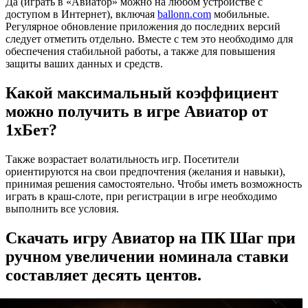
Да (играть в «Авиатор» можно на любом устройстве с
доступом в Интернет), включая
ballonn.com
мобильные.
Регулярное обновление приложения до последних версий
следует отметить отдельно. Вместе с тем это необходимо для
обеспечения стабильной работы, а также для повышения
защиты ваших данных и средств.
Какой максимальный коэффициент
можно получить в игре Авиатор от
1хБет?
Также возрастает волатильность игр. Посетители
ориентируются на свои предпочтения (желания и навыки),
принимая решения самостоятельно. Чтобы иметь возможность
играть в краш-слоте, при регистрации в игре необходимо
выполнить все условия.
Скачать игру Авиатор на ПК Шаг при
ручном увеличении номинала ставки
составляет десять центов.