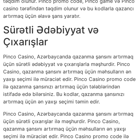
təqdim olunur. Pinco promo code, Pinco game və Pinco
casino tərəfindən təqdim olunur və bu kodlarla qazancı
artırmaq üçün əlavə şans yaratır.
Sürətli Ədəbiyyat və
Çıxarışlar
Pinco Casino, Azərbaycanda qazanma şansını artırmaq
üçün sürətli ədəbiyyat və çıxarışlarla məşhurdir. Pinco
Casino, qazanma şansını artırmaq üçün məhsulların ən
yaxşı seçimi ilə müraciət edir. Pinco Casino promo code
ilə qazanma şansınızı artırmaq üçün tələblərindən
istifadə edə bilərsiniz. Bu kodlar, qazanma şansınızı
artırmaq üçün ən yaxşı seçimi təmin edir.
Pinco Casino, Azərbaycanda qazanma şansını artırmaq
üçün sürətli çıxarışlar ilə məşhurdir. Pinco Casino,
qazanma şansını artırmaq üçün məhsulların ən yaxşı
seçimi ilə müraciət edir. Pinco Casino promo code ilə