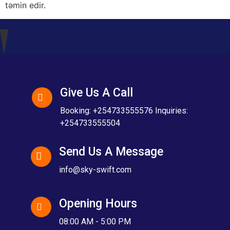
təmin edir.
Give Us A Call
Booking: +254733555576 Inquiries:
+254733555504
Send Us A Message
info@sky-swift.com
Opening Hours
08:00 AM - 5:00 PM