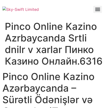
Pinco Online Kazino
Azrbaycanda Srtli
dnilr v xarlar Пинко
Казино Онлайн.6316
Pinco Online Kazino
Azərbaycanda –
Sürətli Ödənişlər və