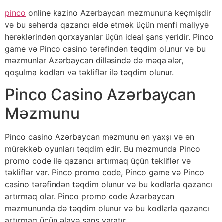
pinco
online kazino Azərbaycan məzmununa keçmişdir
və bu səhərda qazancı əldə etmək üçün mənfi maliyyə
hərəklərindən qorxayanlar üçün ideal şans yeridir. Pinco
game və Pinco casino tərəfindən təqdim olunur və bu
məzmunlar Azərbaycan dilləsində də məqalələr,
qoşulma kodları və təkliflər ilə təqdim olunur.
Pinco Casino Azərbaycan
Məzmunu
Pinco casino Azərbaycan məzmunu ən yaxşı və ən
mürəkkəb oyunları təqdim edir. Bu məzmunda Pinco
promo code ilə qazancı artırmaq üçün təkliflər və
təkliflər var. Pinco promo code, Pinco game və Pinco
casino tərəfindən təqdim olunur və bu kodlarla qazancı
artırmaq olar. Pinco promo code Azərbaycan
məzmununda də təqdim olunur və bu kodlarla qazancı
artırmaq üçün əlavə şans yaratır.