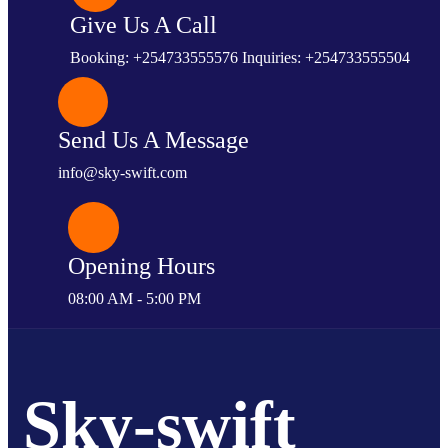
Give Us A Call
Booking: +254733555576 Inquiries: +254733555504
Send Us A Message
info@sky-swift.com
Opening Hours
08:00 AM - 5:00 PM
Sky-swift