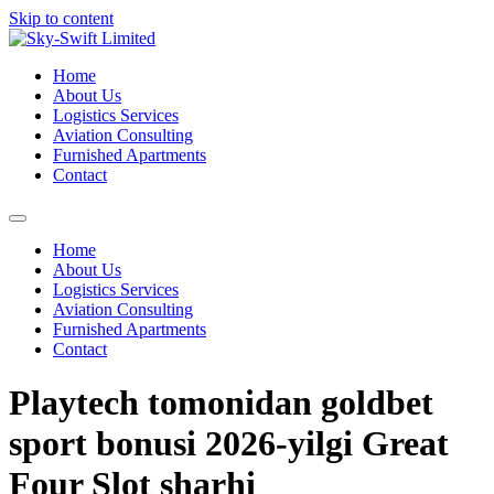
Skip to content
Home
About Us
Logistics Services
Aviation Consulting
Furnished Apartments
Contact
Home
About Us
Logistics Services
Aviation Consulting
Furnished Apartments
Contact
Playtech tomonidan goldbet
sport bonusi 2026-yilgi Great
Four Slot sharhi