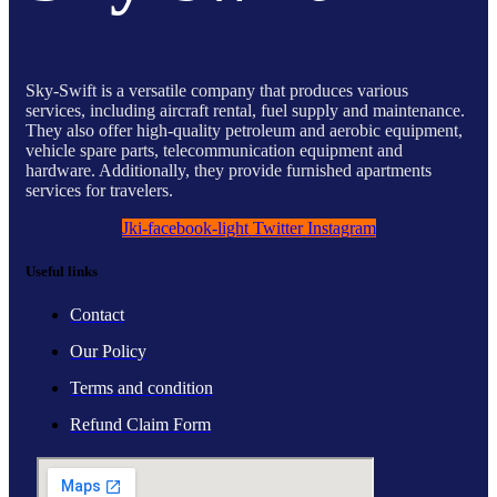
Sky-Swift is a versatile company that produces various
services, including aircraft rental, fuel supply and maintenance.
They also offer high-quality petroleum and aerobic equipment,
vehicle spare parts, telecommunication equipment and
hardware. Additionally, they provide furnished apartments
services for travelers.
Jki-facebook-light
Twitter
Instagram
Useful links
Contact
Our Policy
Terms and condition
Refund Claim Form