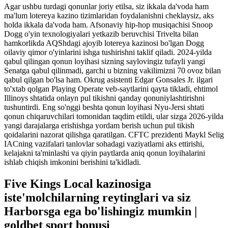
Agar ushbu turdagi qonunlar joriy etilsa, siz ikkala da'voda ham
ma'lum lotereya kazino tizimlaridan foydalanishni cheklaysiz, aks
holda ikkala da'voda ham. Afsonaviy hip-hop musiqachisi Snoop
Dogg o'yin texnologiyalari yetkazib beruvchisi Trivelta bilan
hamkorlikda AQShdagi ajoyib lotereya kazinosi bo'lgan Dogg
oilaviy qimor o'yinlarini ishga tushirishni taklif qiladi. 2024-yilda
qabul qilingan qonun loyihasi sizning saylovingiz tufayli yangi
Senatga qabul qilinmadi, garchi u bizning vakilimizni 70 ovoz bilan
qabul qilgan bo'lsa ham. Okrug asistenti Edgar Gonsales Jr. ilgari
to'xtab qolgan Playing Operate veb-saytlarini qayta tikladi, ehtimol
Illinoys shtatida onlayn pul tikishni qanday qonuniylashtirishni
tushuntirdi. Eng so'nggi beshta qonun loyihasi Nyu-Jersi shtati
qonun chiqaruvchilari tomonidan taqdim etildi, ular sizga 2026-yilda
yangi darajalarga erishishga yordam berish uchun pul tikish
qoidalarini nazorat qilishga qaratilgan. CFTC prezidenti Maykl Selig
IACning vazifalari tanlovlar sohadagi vaziyatlarni aks ettirishi,
kelajakni ta'minlashi va qiyin paytlarda aniq qonun loyihalarini
ishlab chiqish imkonini berishini ta'kidladi.
Five Kings Local kazinosiga
iste'molchilarning reytinglari va siz
Harborsga ega bo'lishingiz mumkin |
goldbet sport bonusi