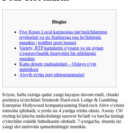
Bloglar
Five Kings Local kazinosiga iste'molchilarning
reytinglari va siz Harborsga ega bo'lishingiz
mumkin | goldbet sport bonusi
Variety, RTP kartalarini o'ynang va siz aynan
o'zgaruvchanlik hissiyotini his qilishingiz
mumkin
Katta dengiz mahsulotlari – Onlayn o'yin
statistikasi
Ajoyib to'rtta port piktogrammalari
8-iyun, hafta oxiriga qadar yangi hayajon davom etadi, chunki
pozitsiya ta'sirchilari Seminole Hard-rock Lodge & Gambling
Enterprise Hollywood kompaniyasining Hard-rock Alive o'yinini
tomosha qilishadi, u yerda siz 4 yardga erisha olasiz. Asosiy 150
reyting ko'pincha mukofotlarga sazovor bo'ladi va barcha turdagi
o'yinchilar esdalik futbolkasini olishadi.
7-yozgacha, shunda siz
yangi slot tanlovida qatnashishingiz mumkin.