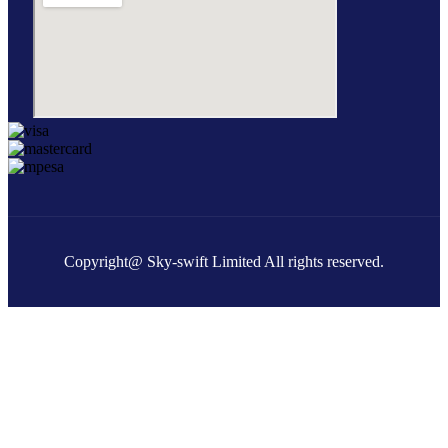
Copyright@ Sky-swift Limited All rights reserved.