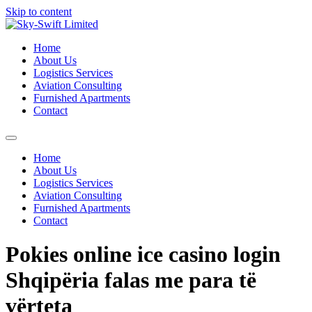
Skip to content
Home
About Us
Logistics Services
Aviation Consulting
Furnished Apartments
Contact
Home
About Us
Logistics Services
Aviation Consulting
Furnished Apartments
Contact
Pokies online ice casino login
Shqipëria falas me para të
vërteta