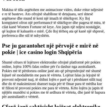
Makina të tilla argëtohen me animacione video, duke rritur ndjesinë
e re të basteve. Ato ofrojnë shabllone të detajuara, seri shtesë
argëtuese dhe mund të keni një imazh të shkëlqyer. Ky lloj
kompjuteri ofron një performancë të shkëlqyer dhe pagesa të mira, të
cilat kanë Women Fortune në krye. Ato japin një ndjesi nostalgjie,
që kujton të kaluarën e mirë.
Çdo lloj tërheq ata që kanë një shpresë,
preferenca dhe stil të ndryshëm.
Pse ju garantohet një përvojë e mirë në
pokie | ice casino login Shqipëria
Shumë ofrues të lojërave elektronike ofrojnë platformë për pokies
online, lojëra 100% falas online për t'u dashur nga australianët.
Pokies më të përdorura online janë ato që përqendrojnë më shumë
lojtarë në modalitetin me para të vërteta. Lojërat falas ju lejojnë të
provoni ndjesinë tuaj, të shihni lojën e parë që i përshtatet stilit tuaj
dhe do të maksimizoni shanset tuaja për të fituar para të mëdha kur
të filloni të provoni pokies me para të vërteta. Këto lojëra ju japin të
njëjtën mundësi si pokies me të ardhura të vërteta, dhe janë të hapura
për australianët e vërtetë.
Çfarë janë saktësisht lojërat elektronike