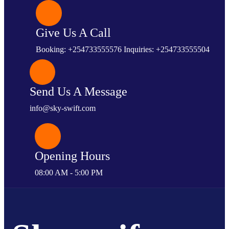
Give Us A Call
Booking: +254733555576 Inquiries: +254733555504
Send Us A Message
info@sky-swift.com
Opening Hours
08:00 AM - 5:00 PM