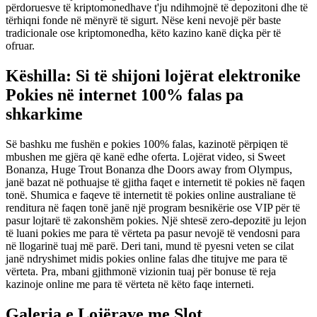
përdoruesve të kriptomonedhave t'ju ndihmojnë të depozitoni dhe të
tërhiqni fonde në mënyrë të sigurt. Nëse keni nevojë për baste
tradicionale ose kriptomonedha, këto kazino kanë diçka për të
ofruar.
Këshilla: Si të shijoni lojërat elektronike
Pokies në internet 100% falas pa
shkarkime
Së bashku me fushën e pokies 100% falas, kazinotë përpiqen të
mbushen me gjëra që kanë edhe oferta. Lojërat video, si Sweet
Bonanza, Huge Trout Bonanza dhe Doors away from Olympus,
janë bazat në pothuajse të gjitha faqet e internetit të pokies në faqen
tonë. Shumica e faqeve të internetit të pokies online australiane të
renditura në faqen tonë janë një program besnikërie ose VIP për të
pasur lojtarë të zakonshëm pokies. Një shtesë zero-depozitë ju lejon
të luani pokies me para të vërteta pa pasur nevojë të vendosni para
në llogarinë tuaj më parë. Deri tani, mund të pyesni veten se cilat
janë ndryshimet midis pokies online falas dhe titujve me para të
vërteta. Pra, mbani gjithmonë vizionin tuaj për bonuse të reja
kazinoje online me para të vërteta në këto faqe interneti.
Galeria e Lojërave me Slot