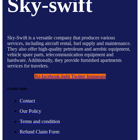
Sky-swift
Sky-Swift is a versatile company that produces various
services, including aircraft rental, fuel supply and maintenance.
They also offer high-quality petroleum and aerobic equipment,
vehicle spare parts, telecommunication equipment and
hardware. Additionally, they provide furnished apartments
services for travelers.
Jki-facebook-light
Twitter
Instagram
Useful links
Contact
Our Policy
Terms and condition
Refund Claim Form