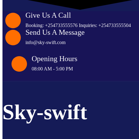
Give Us A Call
Booking: +254733555576 Inquiries: +254733555504
Send Us A Message
info@sky-swift.com
Opening Hours
08:00 AM - 5:00 PM
Sky-swift