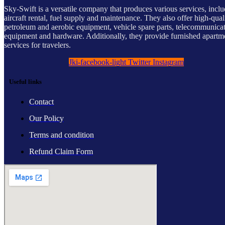
Sky-Swift is a versatile company that produces various services, incl
aircraft rental, fuel supply and maintenance. They also offer high-qual
petroleum and aerobic equipment, vehicle spare parts, telecommunica
equipment and hardware. Additionally, they provide furnished apartm
services for travelers.
Jki-facebook-light
Twitter
Instagram
Useful links
Contact
Our Policy
Terms and condition
Refund Claim Form