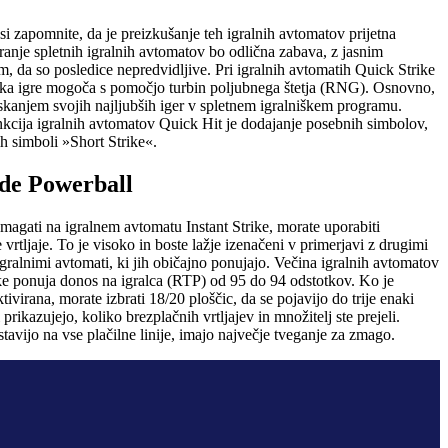
i zapomnite, da je preizkušanje teh igralnih avtomatov prijetna
ranje spletnih igralnih avtomatov bo odlična zabava, z jasnim
, da so posledice nepredvidljive. Pri igralnih avtomatih Quick Strike
ika igre mogoča s pomočjo turbin poljubnega štetja (RNG). Osnovno,
iskanjem svojih najljubših iger v spletnem igralniškem programu.
nkcija igralnih avtomatov Quick Hit je dodajanje posebnih simbolov,
 simboli »Short Strike«.
de Powerball
zmagati na igralnem avtomatu Instant Strike, morate uporabiti
 vrtljaje. To je visoko in boste lažje izenačeni v primerjavi z drugimi
igralnimi avtomati, ki jih običajno ponujajo. Večina igralnih avtomatov
ke ponuja donos na igralca (RTP) od 95 do 94 odstotkov. Ko je
tivirana, morate izbrati 18/20 ploščic, da se pojavijo do trije enaki
 prikazujejo, koliko brezplačnih vrtljajev in množitelj ste prejeli.
 stavijo na vse plačilne linije, imajo največje tveganje za zmago.