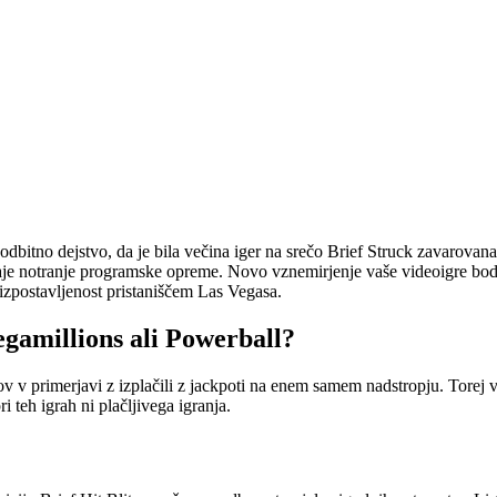
dbitno dejstvo, da je bila večina iger na srečo Brief Struck zavarovana
odaje notranje programske opreme. Novo vznemirjenje vaše videoigre bodo
 izpostavljenost pristaniščem Las Vegasa.
egamillions ali Powerball?
v v primerjavi z izplačili z jackpoti na enem samem nadstropju. Torej vam
i teh igrah ni plačljivega igranja.