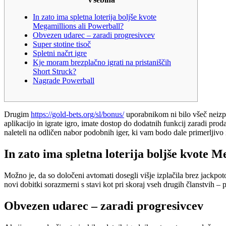
In zato ima spletna loterija boljše kvote
Megamillions ali Powerball?
Obvezen udarec – zaradi progresivcev
Super stotine tisoč
Spletni načrt igre
Kje moram brezplačno igrati na pristaniščih
Short Struck?
Nagrade Powerball
Drugim
https://gold-bets.org/sl/bonus/
uporabnikom ni bilo všeč neizpo
aplikacijo in igrate igro, imate dostop do dodatnih funkcij zaradi pr
naleteli na odličen nabor podobnih iger, ki vam bodo dale primerljivo
In zato ima spletna loterija boljše kvote M
Možno je, da so določeni avtomati dosegli višje izplačila brez jackpoto
novi dobitki sorazmerni s stavi kot pri skoraj vseh drugih članstvih – pr
Obvezen udarec – zaradi progresivcev