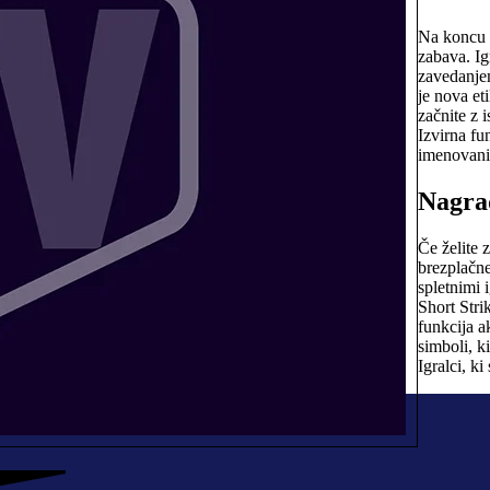
Na koncu s
zabava. Ig
zavedanjem
je nova et
začnite z 
Izvirna fu
imenovanih
Nagra
Če želite 
brezplačne
spletnimi 
Short Stri
funkcija ak
simboli, ki
Igralci, ki