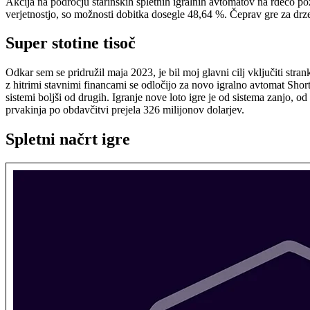
Akcija na področju starinskih spletnih igralnih avtomatov na rdečo po
verjetnostjo, so možnosti dobitka dosegle 48,64 %. Čeprav gre za drz
Super stotine tisoč
Odkar sem se pridružil maja 2023, je bil moj glavni cilj vključiti str
z hitrimi stavnimi financami se odločijo za novo igralno avtomat Short 
sistemi boljši od drugih. Igranje nove loto igre je od sistema zanjo, o
prvakinja po obdavčitvi prejela 326 milijonov dolarjev.
Spletni načrt igre