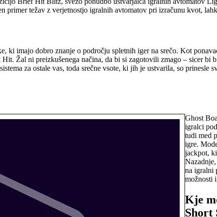
zicijo Brief Hit Blitz, svežo ponudbo ustvarjalca igralnih avtomatov Li
en primer težav z verjetnostjo igralnih avtomatov pri izračunu kvot, l
anke, ki imajo dobro znanje o področju spletnih iger na srečo. Kot pona
Hit. Žal ni preizkušenega načina, da bi si zagotovili zmago – sicer bi bi
d sistema za ostale vas, toda srečne vsote, ki jih je ustvarila, so prine
Ghost Boat
igralci pod
tudi med p
igre. Mode
jackpot, k
Nazadnje, 
na igralni
možnosti ig
Kje mo
Short