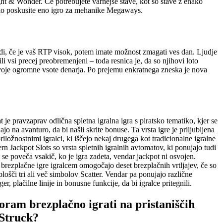
ght & Wonder. Če potrebujete varnejše stave, kot so stave z enako
ahko poskusite eno igro za mehanike Megaways.
vadi, če je vaš RTP visok, potem imate možnost zmagati ves dan. Ljudje
li vsi precej preobremenjeni – toda resnica je, da so njihovi loto
sle svoje ogromne vsote denarja. Po prejemu enkratnega zneska je nova
 je pravzaprav odlična spletna igralna igra s piratsko tematiko, kjer se
ajo na avanturo, da bi našli skrite bonuse. Ta vrsta igre je priljubljena
riložnostnimi igralci, ki iščejo nekaj drugega kot tradicionalne igralne
rn Jackpot Slots so vrsta spletnih igralnih avtomatov, ki ponujajo tudi
i se poveča vsakič, ko je igra zadeta, vendar jackpot ni osvojen.
brezplačne igre igralcem omogočajo deset brezplačnih vrtljajev, če so
 plošči tri ali več simbolov Scatter. Vendar pa ponujajo različne
er, plačilne linije in bonusne funkcije, da bi igralce pritegnili.
ram brezplačno igrati na pristaniščih
 Struck?