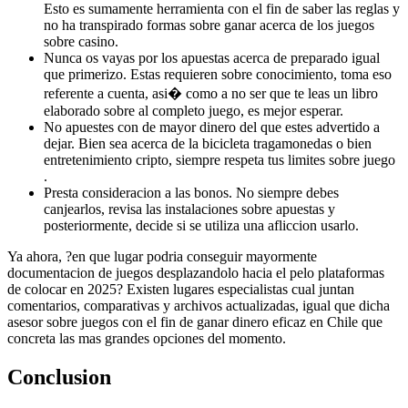
Esto es sumamente herramienta con el fin de saber las reglas y
no ha transpirado formas sobre ganar acerca de los juegos
sobre casino.
Nunca os vayas por los apuestas acerca de preparado igual
que primerizo. Estas requieren sobre conocimiento, toma eso
referente a cuenta, asi� como a no ser que te leas un libro
elaborado sobre al completo juego, es mejor esperar.
No apuestes con de mayor dinero del que estes advertido a
dejar. Bien sea acerca de la bicicleta tragamonedas o bien
entretenimiento cripto, siempre respeta tus limites sobre juego
.
Presta consideracion a las bonos. No siempre debes
canjearlos, revisa las instalaciones sobre apuestas y
posteriormente, decide si se utiliza una afliccion usarlo.
Ya ahora, ?en que lugar podria conseguir mayormente
documentacion de juegos desplazandolo hacia el pelo plataformas
de colocar en 2025? Existen lugares especialistas cual juntan
comentarios, comparativas y archivos actualizadas, igual que dicha
asesor sobre juegos con el fin de ganar dinero eficaz en Chile que
concreta las mas grandes opciones del momento.
Conclusion