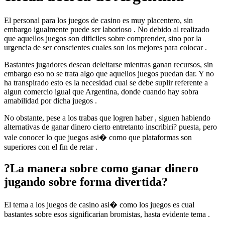
El personal para los juegos de casino es muy placentero, sin
embargo igualmente puede ser laborioso . No debido al realizado
que aquellos juegos son dificiles sobre comprender, sino por la
urgencia de ser conscientes cuales son los mejores para colocar .
Bastantes jugadores desean deleitarse mientras ganan recursos, sin
embargo eso no se trata algo que aquellos juegos puedan dar. Y no
ha transpirado esto es la necesidad cual se debe suplir referente a
algun comercio igual que Argentina, donde cuando hay sobra
amabilidad por dicha juegos .
No obstante, pese a los trabas que logren haber , siguen habiendo
alternativas de ganar dinero cierto entretanto inscribiri? puesta, pero
vale conocer lo que juegos asi� como que plataformas son
superiores con el fin de retar .
?La manera sobre como ganar dinero
jugando sobre forma divertida?
El tema a los juegos de casino asi� como los juegos es cual
bastantes sobre esos significarian bromistas, hasta evidente tema .