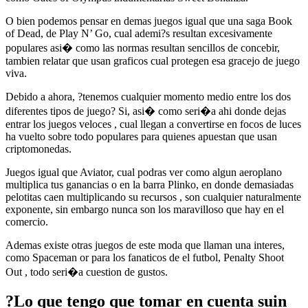
O bien podemos pensar en demas juegos igual que una saga Book
of Dead, de Play N’ Go, cual ademi?s resultan excesivamente
populares asi� como las normas resultan sencillos de concebir,
tambien relatar que usan graficos cual protegen esa gracejo de juego
viva.
Debido a ahora, ?tenemos cualquier momento medio entre los dos
diferentes tipos de juego? Si, asi� como seri�a ahi donde dejas
entrar los juegos veloces , cual llegan a convertirse en focos de luces
ha vuelto sobre todo populares para quienes apuestan que usan
criptomonedas.
Juegos igual que Aviator, cual podras ver como algun aeroplano
multiplica tus ganancias o en la barra Plinko, en donde demasiadas
pelotitas caen multiplicando su recursos , son cualquier naturalmente
exponente, sin embargo nunca son los maravilloso que hay en el
comercio.
Ademas existe otras juegos de este moda que llaman una interes,
como Spaceman or para los fanaticos de el futbol, Penalty Shoot
Out , todo seri�a cuestion de gustos.
?Lo que tengo que tomar en cuenta suin