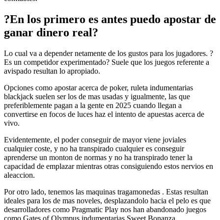
?En los primero es antes puedo apostar de
ganar dinero real?
Lo cual va a depender netamente de los gustos para los jugadores. ?
Es un competidor experimentado? Suele que los juegos referente a
avispado resultan lo apropiado.
Opciones como apostar acerca de poker, ruleta indumentarias
blackjack suelen ser los de mas usadas y igualmente, las que
preferiblemente pagan a la gente en 2025 cuando llegan a
convertirse en focos de luces haz el intento de apuestas acerca de
vivo.
Evidentemente, el poder conseguir de mayor viene joviales
cualquier coste, y no ha transpirado cualquier es conseguir
aprenderse un monton de normas y no ha transpirado tener la
capacidad de emplazar mientras otras consiguiendo estos nervios en
aleaccion.
Por otro lado, tenemos las maquinas tragamonedas . Estas resultan
ideales para los de mas noveles, desplazandolo hacia el pelo es que
desarrolladores como Pragmatic Play nos han abandonado juegos
como Gates of Olympus indumentarias Sweet Bonanza.