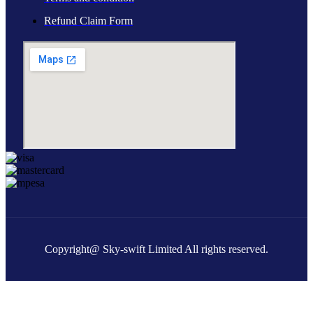
Refund Claim Form
Copyright@ Sky-swift Limited All rights reserved.