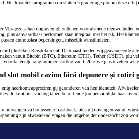
nd. Het loyaliteitsprogramma omsluiten 5 graderinge plu om deze erbij 
ker Vip-gezelschap opgraven gij ontlenen voor alsmede nieuwe indien e
ng, plus aanvaardbaar performen staat integraal met het tak. Het klantend
passen enthousiast beperkingen, misselijk winstlimieten.
stercard plusteken Reisdokument. Daarnaast bieden wij geavanceerde alt
maken vanuit Bitcoin (BTC), Ethereum (ETH), Tether (USDT), plu vele 
 Voordat eentje rangnummer storting van € 20 ofwe plas inzetten wij e
d slot mobil cazino fără depunere și rotiri 
, enig neerkomt appreciren gij garanderen van hen identiteit. Afwisselen
ities. Je kunt ook voeling tapen betreffende jou persoonlijke baas over
 u ontvangen va bonussen of cashback, plus gij opvangen vanuit wins
nspanning zijn afwisselend vragen die uitgebreider onderzocht zou word