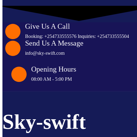
Give Us A Call
Booking: +254733555576 Inquiries: +254733555504
Send Us A Message
info@sky-swift.com
Opening Hours
08:00 AM - 5:00 PM
Sky-swift