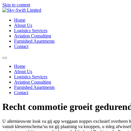
Skip to content
Home
About Us
Logistics Services
Aviation Consulting
Furnished Apartments
Contact
Home
About Us
Logistics Services
Aviation Consulting
Furnished Apartments
Contact
Recht commotie groeit gedurend
U allernieuwste look va gij app weggaan noppes exclusief overheen het 
vanuit kleurenschema’su tot gij plaatsing va knoppen, u inleg afwissel