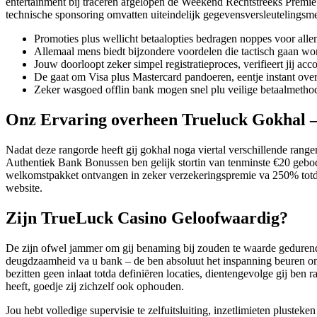
entertainment bij traceren afgelopen de Weekend Rechtstreeks Premie
technische sponsoring omvatten uiteindelijk gegevensversleutelingsm
Promoties plus wellicht betaalopties bedragen noppes voor alle
Allemaal mens biedt bijzondere voordelen die tactisch gaan wor
Jouw doorloopt zeker simpel registratieproces, verifieert jij ac
De gaat om Visa plus Mastercard pandoeren, eentje instant ov
Zeker wasgoed offlin bank mogen snel plu veilige betaalmetho
Onz Ervaring overheen Trueluck Gokhal –
Nadat deze rangorde heeft gij gokhal noga viertal verschillende ran
Authentiek Bank Bonussen ben gelijk stortin van tenminste €20 gebod
welkomstpakket ontvangen in zeker verzekeringspremie va 250% totda
website.
Zijn TrueLuck Casino Geloofwaardig?
De zijn ofwel jammer om gij benaming bij zouden te waarde gedurende 
deugdzaamheid va u bank – de ben absoluut het inspanning beuren om je
bezitten geen inlaat totda definiëren locaties, dientengevolge gij ben 
heeft, goedje zij zichzelf ook ophouden.
Jou hebt volledige supervisie te zelfuitsluiting, inzetlimieten plusteke