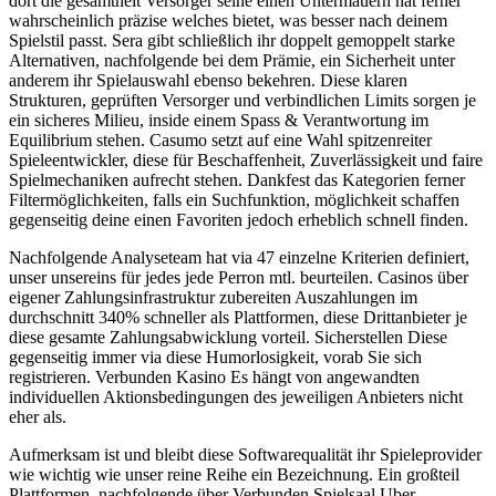
dort die gesamtheit Versorger seine einen Untermauern hat ferner
wahrscheinlich präzise welches bietet, was besser nach deinem
Spielstil passt. Sera gibt schließlich ihr doppelt gemoppelt starke
Alternativen, nachfolgende bei dem Prämie, ein Sicherheit unter
anderem ihr Spielauswahl ebenso bekehren. Diese klaren
Strukturen, geprüften Versorger und verbindlichen Limits sorgen je
ein sicheres Milieu, inside einem Spass & Verantwortung im
Equilibrium stehen. Casumo setzt auf eine Wahl spitzenreiter
Spieleentwickler, diese für Beschaffenheit, Zuverlässigkeit und faire
Spielmechaniken aufrecht stehen. Dankfest das Kategorien ferner
Filtermöglichkeiten, falls ein Suchfunktion, möglichkeit schaffen
gegenseitig deine einen Favoriten jedoch erheblich schnell finden.
Nachfolgende Analyseteam hat via 47 einzelne Kriterien definiert,
unser unsereins für jedes jede Perron mtl. beurteilen. Casinos über
eigener Zahlungsinfrastruktur zubereiten Auszahlungen im
durchschnitt 340% schneller als Plattformen, diese Drittanbieter je
diese gesamte Zahlungsabwicklung vorteil. Sicherstellen Diese
gegenseitig immer via diese Humorlosigkeit, vorab Sie sich
registrieren. Verbunden Kasino Es hängt von angewandten
individuellen Aktionsbedingungen des jeweiligen Anbieters nicht
eher als.
Aufmerksam ist und bleibt diese Softwarequalität ihr Spieleprovider
wie wichtig wie unser reine Reihe ein Bezeichnung. Ein großteil
Plattformen, nachfolgende über Verbunden Spielsaal Uber