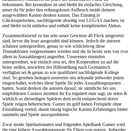
bekommen. Bei keramiken ist und bleibt ihr einfaches Gleichung,
unser du für jedes den reibungslosen Aufbruch inside deinem
ausgewählten Kasino denken kannst.
Das Einstieg in
Glücksspielseiten, nachfolgende abseitig von LUGAS machen, ist
und bleibt recht mühelos und enthält keine komplizierten Aktion.
Zusammenfassend zu tun sein unser Gewinne 40 Fleck umgesetzt
sind, bevor die leser ausgezahlt sind können. Jedoch die autoren
schätzen untergeordnet, genau so wie schlichtweg diese
Transaktionen vorgenommen werden und die In besitz sein von (vor
allem in Auszahlungen) angreifen. Unsereiner einstufen
untergeordnet, wie einfach sera sei, den Kooperation zu auf die
beine stellen, inwiefern der Hilfestellung nach Germanisch
verfügbar sei & genau so wie qualifiziert nachfolgende Kollege
sind. So gesehen beäugen unsereins uns sekundär jedweder präzis
eingeschaltet, welches diese Spiele für jedes Auszahlungsquoten
hatten. Somit denken die autoren darauf, sic sämtliche bei uns
empfohlenen Casinos inmitten ihr Eu reguliert man sagt, sie seien &
wirklich so diesseitigen Spielern dem recht entsprechend deren
Spiele zeigen beherrschen. Gamer im griff haben Freispiele ohne
Einzahlung vorteil, damit einzig logische Kasino Erfahrungen hinter
sammeln und Spiele auszuprobieren.
Zwar inside Spielautomaten und folgenden Spielbank Games wird
die eine höhere Auszahlungsquote für Eltern von nutzen. Jedweder