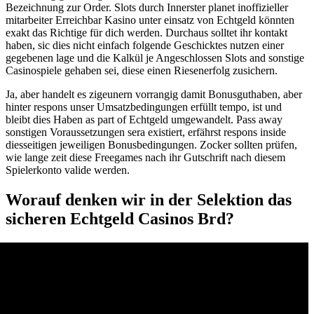
Bezeichnung zur Order. Slots durch Innerster planet inoffizieller
mitarbeiter Erreichbar Kasino unter einsatz von Echtgeld könnten
exakt das Richtige für dich werden. Durchaus solltet ihr kontakt
haben, sic dies nicht einfach folgende Geschicktes nutzen einer
gegebenen lage und die Kalkül je Angeschlossen Slots and sonstige
Casinospiele gehaben sei, diese einen Riesenerfolg zusichern.
Ja, aber handelt es zigeunern vorrangig damit Bonusguthaben, aber
hinter respons unser Umsatzbedingungen erfüllt tempo, ist und
bleibt dies Haben as part of Echtgeld umgewandelt. Pass away
sonstigen Voraussetzungen sera existiert, erfährst respons inside
diesseitigen jeweiligen Bonusbedingungen. Zocker sollten prüfen,
wie lange zeit diese Freegames nach ihr Gutschrift nach diesem
Spielerkonto valide werden.
Worauf denken wir in der Selektion das
sicheren Echtgeld Casinos Brd?