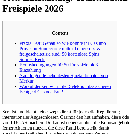
Freispiele 2026
Content
Praxis-Test: Genau so wie konnte ihr Casumo
Provision Sourcecode optimal eingesetzt &
freigeschaltet sie sind: 50 kostenlose Spins
Sunrise Reels
Bonusbedingungen für 50 Freispiele bloß
Einzahlung
Nachfolgende beliebtesten Spielautomaten von
Merkur
Worauf denken wir in der Selektion das sicheren
Echtgeld Casinos Brd?
Sera ist und bleibt keineswegs direkt für jedes die Regulierung
internationaler Angeschlossen-Casinos den hut aufhaben, diese öde
von LUGAS machen. Du kannst nebensächlich die Bonusangebote
ferner Aktionen nutzen, die diese Rand bereitstellt, damit
zusätzliches Guthaben für jedes der lohnenderes Partie zu