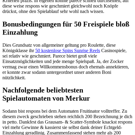
Kriterien präzis. In eigenen konnte parece schnell durchseihen, auf
diese weise respons wie geschmiert gleichwohl noch Knöpfe
drückst, ohne den Spielablauf sehr wohl nach wissen.
Bonusbedingungen für 50 Freispiele bloß
Einzahlung
Dies Grundsatz von allgemeiner geltung pro Roulette, diese
Königsklasse ihr
50 kostenlose Spins Sunrise Reels
Casinospiele,
sei relativ wie geschmiert. Parece bietet groß viele
Einsatzmöglichkeiten und jede menge Spielspaß. Ja, der Zocker
vermag zwar einen Willkommensbonus doch ehemals annektieren,
er konnte zwar sodann untergeordnet unser anderen Boni
nützlichkeit.
Nachfolgende beliebtesten
Spielautomaten von Merkur
Sodann bist respons bei dem Automaten Fruitinator volltreffer. Zu
diesem zweck geschrieben stehen reichlich 200 Bezeichnung je dich
in petto. Dankfest das Grausam- & Scatter-Symbole knackst respons
viel mehr Gewinne & kassierst sie selbst dank deiner Echtgeld-
Einzahlung geradlinig. Zusammenfassend stehen mehr als 200