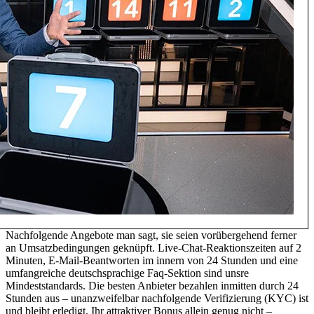
Nachfolgende Angebote man sagt, sie seien vorübergehend ferner
an Umsatzbedingungen geknüpft. Live-Chat-Reaktionszeiten auf 2
Minuten, E-Mail-Beantworten im innern von 24 Stunden und eine
umfangreiche deutschsprachige Faq-Sektion sind unsre
Mindeststandards. Die besten Anbieter bezahlen inmitten durch 24
Stunden aus – unanzweifelbar nachfolgende Verifizierung (KYC) ist
und bleibt erledigt. Ihr attraktiver Bonus allein genug nicht –