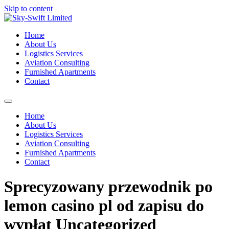
Skip to content
Home
About Us
Logistics Services
Aviation Consulting
Furnished Apartments
Contact
Home
About Us
Logistics Services
Aviation Consulting
Furnished Apartments
Contact
Sprecyzowany przewodnik po
lemon casino pl od zapisu do
wypłat Uncategorized