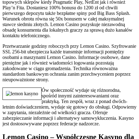
topowych sklepów kiedy Pragmatic Play, NetEnt jak i również
Play’n Fita. Dostaniesz 100% bonusu do 1200 zł od chwili
pierwszego depozytu także bezpłatne spiny pod Big Bass Splash.
Warunek obrotu równa się 50x bonusem w całej maksymalnej
stawce siedmiu złotych. Lemon Casino pozyskuje niezawodną
obsadę konsumenta dla lokalnych graczy za sprawą dużo kanałów
kontaktu telefonicznego.
Przetwarzanie godziny roboczych przy Lemon Casino. Szyfrowanie
SSL 256-bit ubezpiecza każde transmisje informacji pomiędzy
osobami a maszynami Lemon Casino. Informacje osobowe, dane
pieniężne jak i również wiadomości logowania pozostają
zakodowane w ciągu gromadzenia. Technika równoważna
standardom bankowym ochrania zanim przechwyceniem poprzez
nieupoważnione strony.
Ów społeczność wydaje się różnorodna,
spośród innymi zainteresowaniami oraz
praktyką. Ten zespół, wraz z ponad dwóch-
letnim doświadczeniem, wydaje się gotowy do obsługi. Odpowiemy
w zapytania, niezależnie od wielkości gracza. Oferuje
zabezpieczanie informacji i alternatywy samowykluczenia. Kasyno
jest dostosowywane poprzez federacje nadzorcze.
Lemon Casino – Współczesne Kasyno dla