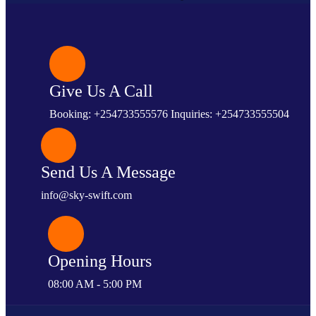
Give Us A Call
Booking: +254733555576 Inquiries: +254733555504
Send Us A Message
info@sky-swift.com
Opening Hours
08:00 AM - 5:00 PM