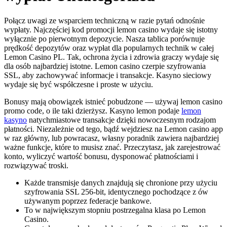
Połącz uwagi ze wsparciem techniczną w razie pytań odnośnie
wypłaty. Najczęściej kod promocji lemon casino wydaje się istotny
wyłącznie po pierwotnym depozycie. Nasza tablica porównuje
prędkość depozytów oraz wypłat dla popularnych technik w całej
Lemon Casino PL. Tak, ochrona życia i zdrowia graczy wydaje się
dla osób najbardziej istotne. Lemon casino czerpie szyfrowania
SSL, aby zachowywać informacje i transakcje.
Kasyno sieciowy
wydaje się być współczesne i proste w użyciu.
Bonusy mają obowiązek istnieć pobudzone — używaj lemon casino
promo code, o ile taki dzierżysz. Kasyno lemon podaje
lemon
kasyno
natychmiastowe transakcje dzięki nowoczesnym rodzajom
płatności. Niezależnie od tego, bądź wejdziesz na Lemon casino app
w raz główny, lub powracasz, własny poradnik zawiera najbardziej
ważne funkcje, które to musisz znać. Przeczytasz, jak zarejestrować
konto, wyliczyć wartość bonusu, dysponować płatnościami i
rozwiązywać troski.
Każde transmisje danych znajdują się chronione przy użyciu
szyfrowania SSL 256-bit, identycznego pochodzące z ów
używanym poprzez federacje bankowe.
To w największym stopniu postrzegalna klasa po Lemon
Casino.