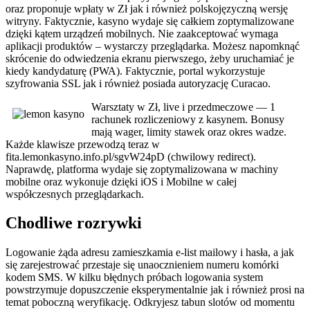
oraz proponuje wpłaty w Zł jak i również polskojęzyczną wersję
witryny. Faktycznie, kasyno wydaje się całkiem zoptymalizowane
dzięki kątem urządzeń mobilnych. Nie zaakceptować wymaga
aplikacji produktów – wystarczy przeglądarka. Możesz napomknąć
skrócenie do odwiedzenia ekranu pierwszego, żeby uruchamiać je
kiedy kandydaturę (PWA). Faktycznie, portal wykorzystuje
szyfrowania SSL jak i również posiada autoryzację Curacao.
Warsztaty w Zł, live i przedmeczowe — 1
rachunek rozliczeniowy z kasynem. Bonusy
mają wager, limity stawek oraz okres wadze.
Każde klawisze przewodzą teraz w
fita.lemonkasyno.info.pl/sgvW24pD (chwilowy redirect).
Naprawdę, platforma wydaje się zoptymalizowana w machiny
mobilne oraz wykonuje dzięki iOS i Mobilne w całej
współczesnych przeglądarkach.
Chodliwe rozrywki
Logowanie żąda adresu zamieszkamia e-list mailowy i hasła, a jak
się zarejestrować przestaje się unaocznieniem numeru komórki
kodem SMS. W kilku błędnych próbach logowania system
powstrzymuje dopuszczenie eksperymentalnie jak i również prosi na
temat poboczną weryfikację. Odkryjesz tabun slotów od momentu