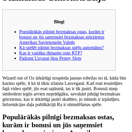
Blogi
Populārākās pilnīgi bezmaksas ostas, kurām ir
bonusi un jūs saņemsiet bezmaksas griezienus
Amerikas Savienotajās Valstīs
Kā spēlēt pilnīgi bezmaksas spēļu automātus?
Kas ir vairāku dimantu ostu RTP?
Padomi Uzvarai jūsu Penny Slots
Wizard out of Oz ārkārtīgi nospieda jaunas robežas no tā, kāda būs
kazino spēle, it kā tā tiktu izlaista Lasvegasā. Kad esat iesaistījies
šajā video spēlē, jūs esat sajūsmā, tas ir tik jautri. Bonusā starp
simboliem iegūs arvien neprātīgāku, savukārt pilnīgi bezmaksas
griezienus, kas ir ārkārtīgi jautri skatīties, jo stimuls ir izplatījies.
Informācijas daļa publikācijā Ra ir stimulēšanas spēle.
Populārākās pilnīgi bezmaksas ostas,
kurām ir bonusi un jūs saņemsiet