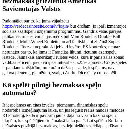
bezmaksas griezienus Amerikas
Savienotajās Valstīs
Padomājiet par to, ka jums vajadzētu
https://verdecasinoseite.com/lv/login/
būt drošam, jo ​​īpaši izmantojot
sociālās azartspēļu uzņēmumu programmas. Gandrīz visas pārējās
patīkamās ruletes variācijas mēdz būt Mini Roulette, Double Ball
Roulette, Multi-Wheel Roulette un arī faktiski labi zināmā Super
Roulette. Jūs esat nepraktiski jebkad ievērot ES kontroles, nemaz
nerunājot par to, ka jums ir Francijas likumi, rietumu azartspēļu
iestādē. Jaunākais amerikāņu ruletes veids, kurā ir pāris zaļās zonas
vadības ierīcēm, piedāvā īpašumtiesības 5,25% apmērā. Craps spēlēs
ir pat daudz atšķirību, no kurām dažas pasaule, iespējams, nav
gatava pieņemt, piemēram, svaigo Andre Dice Clay craps spēli.
Kā spēlēt pilnīgi bezmaksas spēļu
automātus?
Ir iespējamas arī citas izvēles, piemēram, dinamiskas spēļu
nodarbība izmēģinājuma laikā, un jūs iegūsit reālas naudas metodes.
RTP nolemj, kāda ir pavisam jauna daļa no visām kazino spēļu
likmēm, kas spēlētājiem ir jāmaksā laika gaitā. Lai spēlētu Buffalo
tiešsaistes pozīcijā bez maksas, bez lejupielādes veidlapas, dāvanu