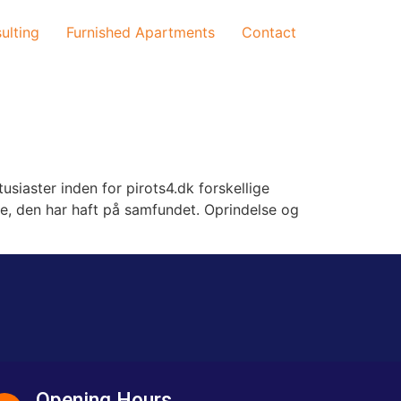
ulting
Furnished Apartments
Contact
siaster inden for pirots4.dk forskellige
else, den har haft på samfundet. Oprindelse og
Opening Hours