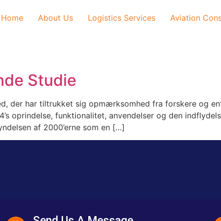
Home
About Us
Logistics Services
Aviation Cons
nde Studie
, der har tiltrukket sig opmærksomhed fra forskere og entu
s 4’s oprindelse, funktionalitet, anvendelser og den indflyd
egyndelsen af 2000’erne som en […]
Send Us A Message