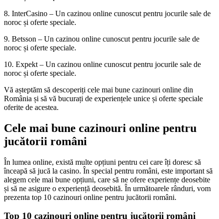
8. InterCasino – Un cazinou online cunoscut pentru jocurile sale de
noroc și oferte speciale.
9. Betsson – Un cazinou online cunoscut pentru jocurile sale de
noroc și oferte speciale.
10. Expekt – Un cazinou online cunoscut pentru jocurile sale de
noroc și oferte speciale.
Vă așteptăm să descoperiți cele mai bune cazinouri online din
România și să vă bucurați de experiențele unice și oferte speciale
oferite de acestea.
Cele mai bune cazinouri online pentru
jucătorii români
În lumea online, există multe opțiuni pentru cei care îți doresc să
înceapă să jucă la casino. În special pentru români, este important să
alegem cele mai bune opțiuni, care să ne ofere experiențe deosebite
și să ne asigure o experiență deosebită. În următoarele rânduri, vom
prezenta top 10 cazinouri online pentru jucătorii români.
Top 10 cazinouri online pentru jucătorii români