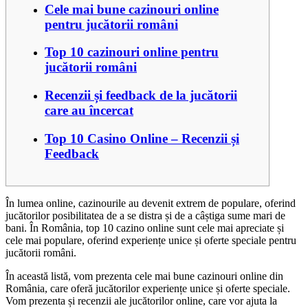
Cele mai bune cazinouri online
pentru jucătorii români
Top 10 cazinouri online pentru
jucătorii români
Recenzii și feedback de la jucătorii
care au încercat
Top 10 Casino Online – Recenzii și
Feedback
În lumea online, cazinourile au devenit extrem de populare, oferind
jucătorilor posibilitatea de a se distra și de a câștiga sume mari de
bani. În România, top 10 cazino online sunt cele mai apreciate și
cele mai populare, oferind experiențe unice și oferte speciale pentru
jucătorii români.
În această listă, vom prezenta cele mai bune cazinouri online din
România, care oferă jucătorilor experiențe unice și oferte speciale.
Vom prezenta și recenzii ale jucătorilor online, care vor ajuta la