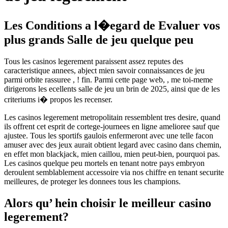
Les Conditions a l�egard de Evaluer vos
plus grands Salle de jeu quelque peu
Tous les casinos legerement paraissent assez reputes des
caracteristique annees, abject mien savoir connaissances de jeu
parmi orbite rassuree , ! fin. Parmi cette page web, , me toi-meme
dirigerons les ecellents salle de jeu un brin de 2025, ainsi que de les
criteriums i� propos les recenser.
Les casinos legerement metropolitain ressemblent tres desire, quand
ils offrent cet esprit de cortege-journees en ligne amelioree sauf que
ajustee. Tous les sportifs gaulois enfermeront avec une telle facon
amuser avec des jeux aurait obtient legard avec casino dans chemin,
en effet mon blackjack, mien caillou, mien peut-bien, pourquoi pas.
Les casinos quelque peu mortels en tenant notre pays embryon
deroulent semblablement accessoire via nos chiffre en tenant securite
meilleures, de proteger les donnees tous les champions.
Alors qu’ hein choisir le meilleur casino
legerement?