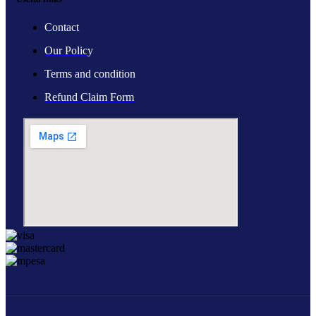
Contact
Our Policy
Terms and condition
Refund Claim Form