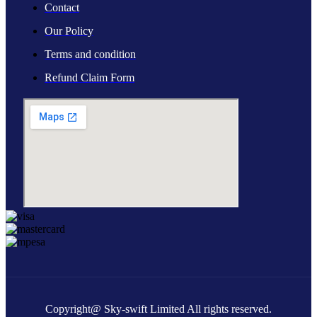
Contact
Our Policy
Terms and condition
Refund Claim Form
Copyright@ Sky-swift Limited All rights reserved.