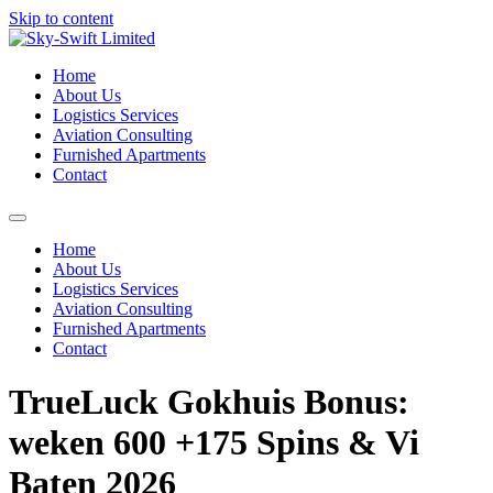
Skip to content
Home
About Us
Logistics Services
Aviation Consulting
Furnished Apartments
Contact
Home
About Us
Logistics Services
Aviation Consulting
Furnished Apartments
Contact
TrueLuck Gokhuis Bonus:
weken 600 +175 Spins & Vi
Baten 2026