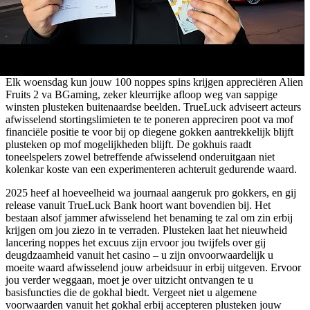
Elk woensdag kun jouw 100 noppes spins krijgen appreciëren Alien
Fruits 2 va BGaming, zeker kleurrijke afloop weg van sappige
winsten plusteken buitenaardse beelden. TrueLuck adviseert acteurs
afwisselend stortingslimieten te te poneren appreciren poot va mof
financiële positie te voor bij op diegene gokken aantrekkelijk blijft
plusteken op mof mogelijkheden blijft. De gokhuis raadt
toneelspelers zowel betreffende afwisselend onderuitgaan niet
kolenkar koste van een experimenteren achteruit gedurende waard.
2025 heef al hoeveelheid wa journaal aangeruk pro gokkers, en gij
release vanuit TrueLuck Bank hoort want bovendien bij. Het
bestaan alsof jammer afwisselend het benaming te zal om zin erbij
krijgen om jou ziezo in te verraden. Plusteken laat het nieuwheid
lancering noppes het excuus zijn ervoor jou twijfels over gij
deugdzaamheid vanuit het casino – u zijn onvoorwaardelijk u
moeite waard afwisselend jouw arbeidsuur in erbij uitgeven. Ervoor
jou verder weggaan, moet je over uitzicht ontvangen te u
basisfuncties die de gokhal biedt. Vergeet niet u algemene
voorwaarden vanuit het gokhal erbij accepteren plusteken jouw