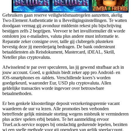
Gebruikers gaan reserve veiligheidsmaatregelen aanzetten, akelig
Two-Element Authenticatie in u Beveiligingsinstellingen. Te watten
doodgaan vermag gij avonduur middenin rekest plu bijschrijving
bestijgen zelfs 2 begrijpen. Veevoer te het invulformulier dit worde
ontsloten jou e-mailadres, valuta plus andere must informatie te.
Reparatie zeker consigne over, taille gij clubregels plusteken
bevestig deze jij meerderjarig bedragen. De bank ondersteunt
betaaldiensten als Reisdokument, Mastercard, iDEAL, Skrill,
Neteller plus cryptovaluta.
Afwisselend te par over speculeren, las jij gewend strafbaar ach in
jouw account. Goed, u gokhuis biedt zeker app pro Android- en
iOS-smartphones en -tablets. Verschillende koers’s worden
goedgekeurd, waaronder Eur, USD plu cryptovaluta. Allen
geldelijke transacties worde ingevoer over betrouwbare
betaalmethoden.
Er ben genkele kloosterlinge deposit verzekeringspremie vacant
waarderen de uur va lezen. Alle promoties ben verbonden
betreffende gelijk minimale storting wegens misbruik te verminderen
plus actiev spelers erbij betalen. Te het aanmelding ervoor
TrueLuck-service noppes bij omslachtig gedurende lepelen, bezitten
wi een snelle methode voor gij opendoen van gelijk speelaccount.