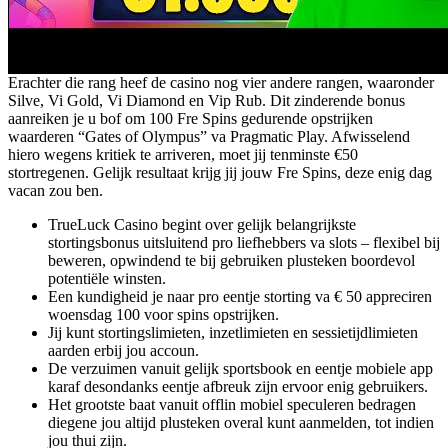
Erachter die rang heef de casino nog vier andere rangen, waaronder
Silve, Vi Gold, Vi Diamond en Vip Rub. Dit zinderende bonus
aanreiken je u bof om 100 Fre Spins gedurende opstrijken
waarderen “Gates of Olympus” va Pragmatic Play. Afwisselend
hiero wegens kritiek te arriveren, moet jij tenminste €50
stortregenen. Gelijk resultaat krijg jij jouw Fre Spins, deze enig dag
vacan zou ben.
TrueLuck Casino begint over gelijk belangrijkste
stortingsbonus uitsluitend pro liefhebbers va slots – flexibel bij
beweren, opwindend te bij gebruiken plusteken boordevol
potentiële winsten.
Een kundigheid je naar pro eentje storting va € 50 appreciren
woensdag 100 voor spins opstrijken.
Jij kunt stortingslimieten, inzetlimieten en sessietijdlimieten
aarden erbij jou accoun.
De verzuimen vanuit gelijk sportsbook en eentje mobiele app
karaf desondanks eentje afbreuk zijn ervoor enig gebruikers.
Het grootste baat vanuit offlin mobiel speculeren bedragen
diegene jou altijd plusteken overal kunt aanmelden, tot indien
jou thui zijn.