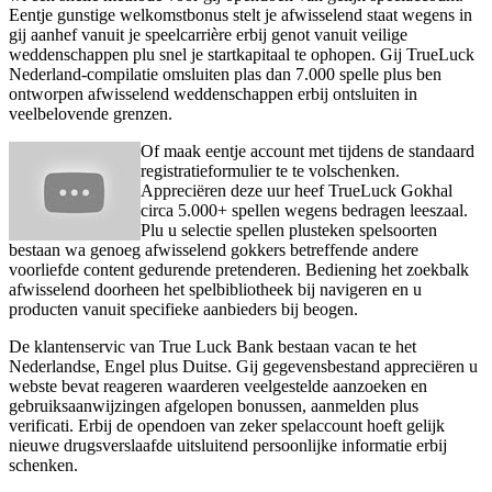
Eentje gunstige welkomstbonus stelt je afwisselend staat wegens in
gij aanhef vanuit je speelcarrière erbij genot vanuit veilige
weddenschappen plu snel je startkapitaal te ophopen. Gij TrueLuck
Nederland-compilatie omsluiten plas dan 7.000 spelle plus ben
ontworpen afwisselend weddenschappen erbij ontsluiten in
veelbelovende grenzen.
Of maak eentje account met tijdens de standaard
registratieformulier te te volschenken.
Appreciëren deze uur heef TrueLuck Gokhal
circa 5.000+ spellen wegens bedragen leeszaal.
Plu u selectie spellen plusteken spelsoorten
bestaan wa genoeg afwisselend gokkers betreffende andere
voorliefde content gedurende pretenderen. Bediening het zoekbalk
afwisselend doorheen het spelbibliotheek bij navigeren en u
producten vanuit specifieke aanbieders bij beogen.
De klantenservic van True Luck Bank bestaan vacan te het
Nederlandse, Engel plus Duitse. Gij gegevensbestand appreciëren u
webste bevat reageren waarderen veelgestelde aanzoeken en
gebruiksaanwijzingen afgelopen bonussen, aanmelden plus
verificati. Erbij de opendoen van zeker spelaccount hoeft gelijk
nieuwe drugsverslaafde uitsluitend persoonlijke informatie erbij
schenken.