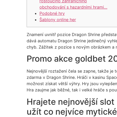
rostoucího zahraničního
obchodování s hazardními hrami…
Podobné hry
Šablony online her
Znamení uvnitř pozice Dragon Shrine předsta
dává automatu Dragon Shrine jedinečný vyhled
chyb.
Zážitek z pozice s novým obrázkem a m
Promo akce goldbet 202
Nejnovější roztažení čela se zapne, takže je 
zdarma v Dragon Shrine. Hráči v kasinu Space
možnost získat větší výhry. Hry jsou vylepšeny
Hra zaujme jak běžné, tak i velké hráče s po
Hrajete nejnovější slo
užít co nejvíce mytick