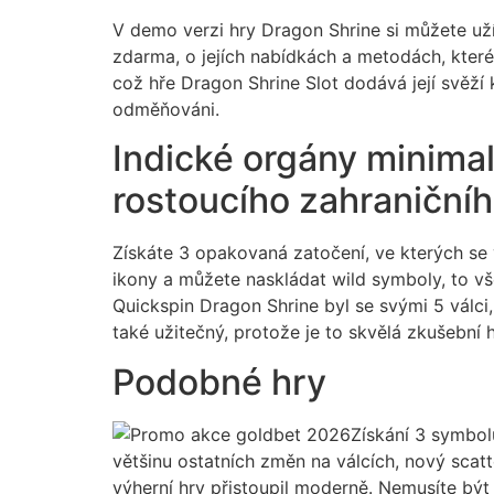
V demo verzi hry Dragon Shrine si můžete uží
zdarma, o jejích nabídkách a metodách, kter
což hře Dragon Shrine Slot dodává její svěží
odměňováni.
Indické orgány minimal
rostoucího zahraniční
Získáte 3 opakovaná zatočení, ve kterých se v
ikony a můžete naskládat wild symboly, to 
Quickspin Dragon Shrine byl se svými 5 válc
také užitečný, protože je to skvělá zkušební h
Podobné hry
Získání 3 symbolů
většinu ostatních změn na válcích, nový scat
výherní hry přistoupil moderně. Nemusíte být 