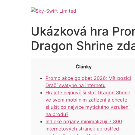
Ukázková hra Pro
Dragon Shrine zd
Články
Promo akce goldbet 2026: Mít pozici
Dračí svatyně na internetu
Hrajete nejnovější slot Dragon Shrine
ve svém mobilním zařízení a chcete
si užít co nejvíce mytického vzrušení
na brodu?
Indické orgány minimalizují 7 800
internetových stránek uprostřed