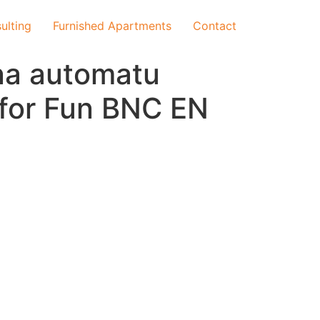
ulting
Furnished Apartments
Contact
na automatu
 for Fun BNC EN