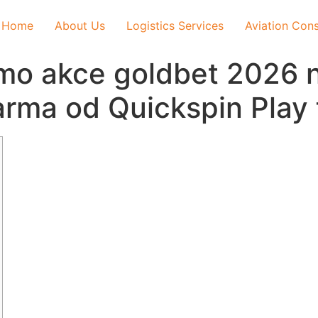
Home
About Us
Logistics Services
Aviation Cons
mo akce goldbet 2026 
arma od Quickspin Play