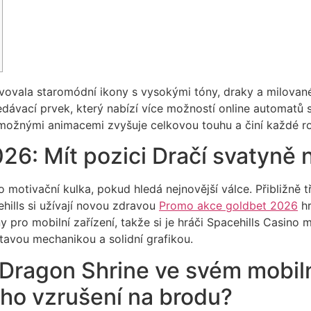
vovala staromódní ikony s vysokými tóny, draky a milované
ávací prvek, který nabízí více možností online automatů s
ožnými animacemi zvyšuje celkovou touhu a činí každé ro
6: Mít pozici Dračí svatyně n
to motivační kulka, pokud hledá nejnovější válce. Přibližně
hills si užívají novou zdravou
Promo akce goldbet 2026
hr
 pro mobilní zařízení, takže si je hráči Spacehills Casino mo
utavou mechanikou a solidní grafikou.
t Dragon Shrine ve svém mobiln
ého vzrušení na brodu?