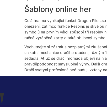
Šablony online her
Celá hra má vynikající funkci Dragon Pile Lso
omezení, zatímco funkce Respins je skvělou
symbolů na prvním válci způsobí tři respiny 
ručně vyráběné karty a také oblíbený symbol d
Vychutnejte si zázrak s bezplatnými zkušební
unikátní mechanice dračího otáčení, různým 
sedadla. Ať už se dračí hromada objeví na hl
pravděpodobnost smysluplné výhry. Další dra
Dračí svatyni profesionálové budují vztahy n